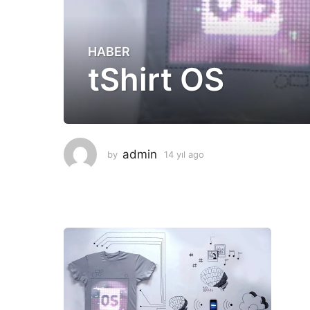
HABER
1
tShirt OS
4
y
ı
l
a
g
admin
by
14 yıl ago
1
o
4
y
1
ı
4
l
y
a
g
ı
o
l
a
g
o