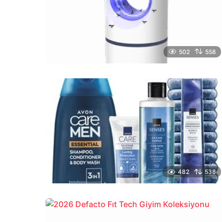
502
558
482
538