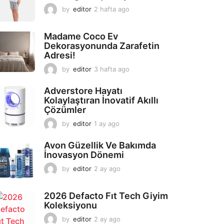
by
editor
2 hafta ago
2
a
y
Madame Coco Ev
a
Dekorasyonunda Zarafetin
g
Adresi!
o
by
editor
3 hafta ago
2
a
y
Adverstore Hayatı
a
Kolaylaştıran İnovatif Akıllı
g
Çözümler
o
by
editor
1 ay ago
2
a
y
Avon Güzellik Ve Bakımda
a
İnovasyon Dönemi
g
by
editor
2 ay ago
2
o
a
y
2026 Defacto Fıt Tech Giyim
a
Koleksiyonu
g
o
by
editor
2 ay ago
2