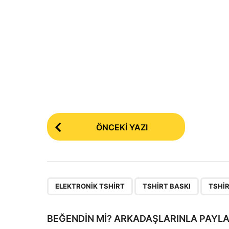
P
ÖNCEKI YAZI
o
s
t
P
,
,
ELEKTRONIK TSHIRT
TSHIRT BASKI
TSHIR
a
g
BEĞENDIN MI? ARKADAŞLARINLA PAYLA