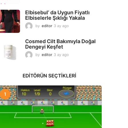
a
y
Elbisebul’ da Uygun Fiyatlı
a
Elbiselerle Şıklığı Yakala
g
o
by
editor
3 ay ago
2
a
y
Cosmed Cilt Bakımıyla Doğal
a
Dengeyi Keşfet
g
o
by
editor
3 ay ago
3
a
y
a
EDITÖRÜN SEÇTIKLERI
g
o
1