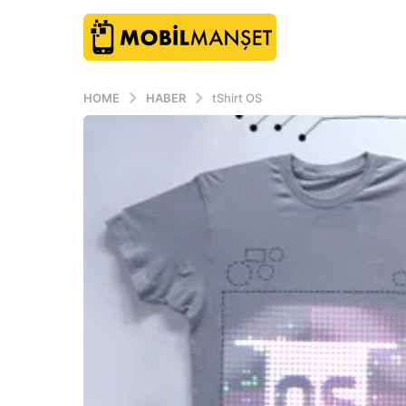
HOME
HABER
tShirt OS