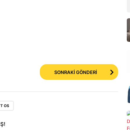
SONRAKİ GÖNDERİ
T OS
Ş!