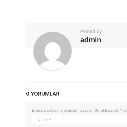
i
n
a
t
Posted by
i
admin
o
n
0 YORUMLAR
E-posta adresiniz yayınlanmayacak.
Gerekli alanlar
*
ile