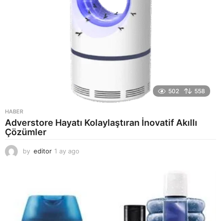
502
558
HABER
Adverstore Hayatı Kolaylaştıran İnovatif Akıllı
Çözümler
by
editor
1 ay ago
2
a
y
a
g
o