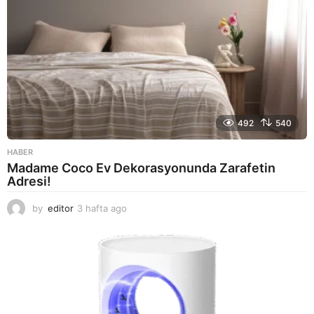
492
540
HABER
Madame Coco Ev Dekorasyonunda Zarafetin
Adresi!
by
editor
3 hafta ago
2
a
y
a
g
o