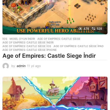
478
528
İOS
,
MOBIL OYUN INDIR
AGE OF EMPIRES: CASTLE SIEGE
,
AGE OF EMPIRES: CASTLE SIEGE INDIR
,
AGE OF EMPIRES: CASTLE SIEGE IOS
,
AGE OF EMPIRES: CASTLE SIEGE IPAD
,
AGE OF EMPIRES: CASTLE SIEGE IPHONE
Age of Empires: Castle Siege İndir
by
admin
11 yıl ago
1
1
y
ı
l
a
g
o