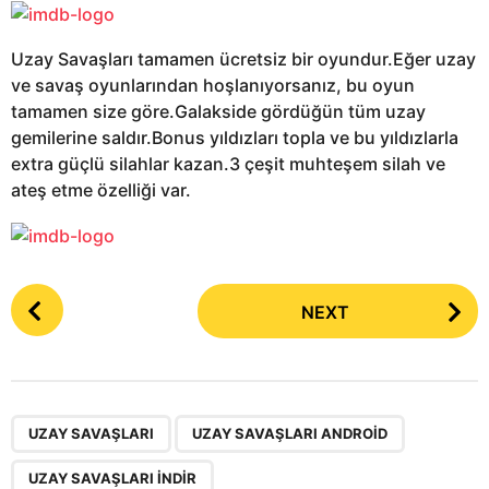
Uzay Savaşları tamamen ücretsiz bir oyundur.Eğer uzay
ve savaş oyunlarından hoşlanıyorsanız, bu oyun
tamamen size göre.Galakside gördüğün tüm uzay
gemilerine saldır.Bonus yıldızları topla ve bu yıldızlarla
extra güçlü silahlar kazan.3 çeşit muhteşem silah ve
ateş etme özelliği var.
P
NEXT
o
s
t
P
,
,
a
UZAY SAVAŞLARI
UZAY SAVAŞLARI ANDROID
g
UZAY SAVAŞLARI INDIR