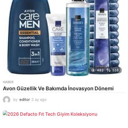
482
538
HABER
Avon Güzellik Ve Bakımda İnovasyon Dönemi
by
editor
2 ay ago
2
a
y
a
g
o