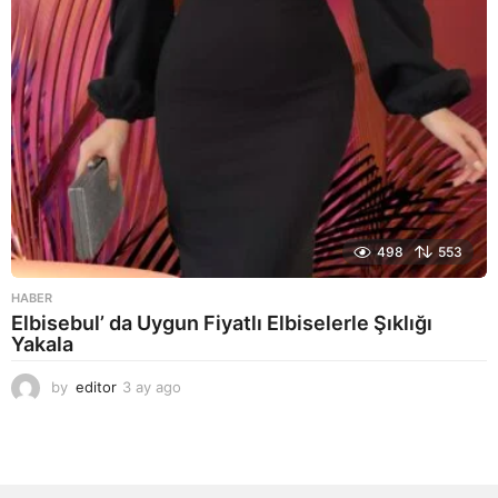
498
553
HABER
Elbisebul’ da Uygun Fiyatlı Elbiselerle Şıklığı
Yakala
by
editor
3 ay ago
2
a
y
a
g
o