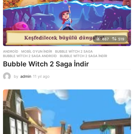
467
519
ANDROID
,
MOBIL OYUN INDIR
BUBBLE WITCH 2 SAGA
,
BUBBLE WITCH 2 SAGA ANDROID
,
BUBBLE WITCH 2 SAGA INDIR
Bubble Witch 2 Saga İndir
by
admin
11 yıl ago
1
1
y
ı
l
a
g
o