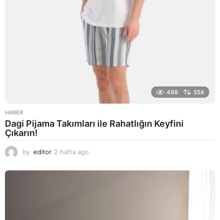
498
554
HABER
Dagi Pijama Takımları ile Rahatlığın Keyfini
Çıkarın!
by
editor
2 hafta ago
2
a
y
a
g
o