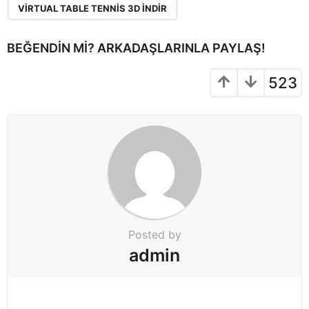
n
VIRTUAL TABLE TENNIS 3D INDIR
a
t
BEĞENDIN MI? ARKADAŞLARINLA PAYLAŞ!
i
o
523
n
Posted by
admin