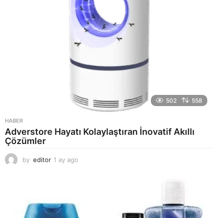
502
558
HABER
Adverstore Hayatı Kolaylaştıran İnovatif Akıllı
Çözümler
by
editor
1 ay ago
2
a
y
a
g
o