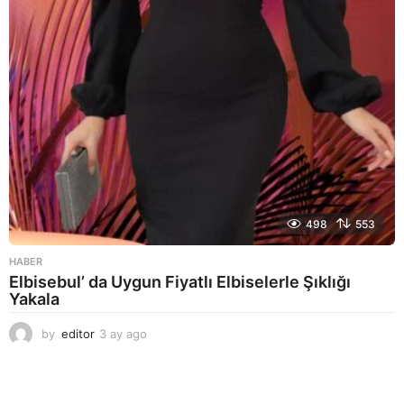
o
498
553
HABER
Elbisebul’ da Uygun Fiyatlı Elbiselerle Şıklığı
Yakala
by
editor
3 ay ago
2
a
y
a
g