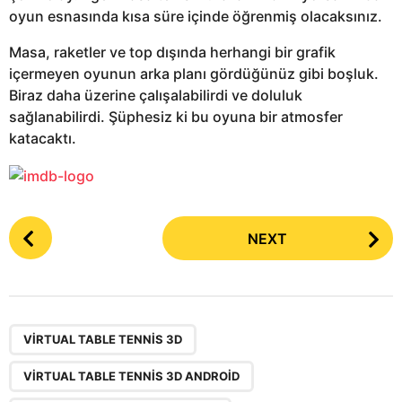
oyun esnasında kısa süre içinde öğrenmiş olacaksınız.
Masa, raketler ve top dışında herhangi bir grafik
içermeyen oyunun arka planı gördüğünüz gibi boşluk.
Biraz daha üzerine çalışalabilirdi ve doluluk
sağlanabilirdi. Şüphesiz ki bu oyuna bir atmosfer
katacaktı.
P
NEXT
o
s
t
P
,
,
a
VIRTUAL TABLE TENNIS 3D
g
VIRTUAL TABLE TENNIS 3D ANDROID
i