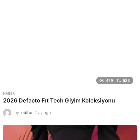
o
479
533
HABER
2026 Defacto Fıt Tech Giyim Koleksiyonu
by
editor
2 ay ago
2
a
y
a
g