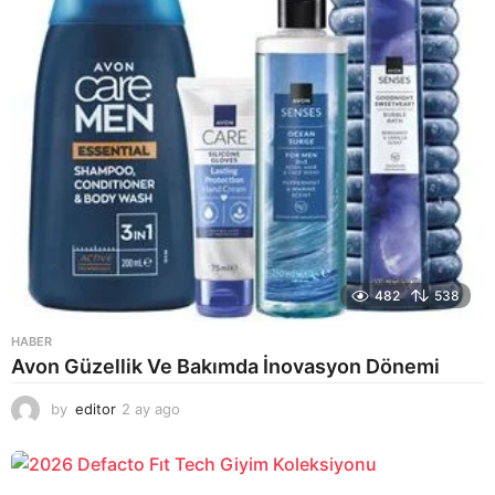
482
538
HABER
Avon Güzellik Ve Bakımda İnovasyon Dönemi
by
editor
2 ay ago
2
a
y
a
g