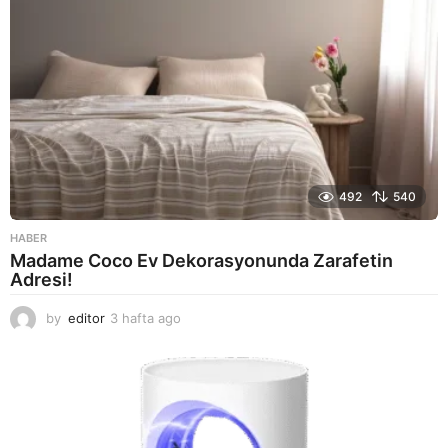
492
540
HABER
Madame Coco Ev Dekorasyonunda Zarafetin
Adresi!
by
editor
3 hafta ago
2
a
y
a
g
o