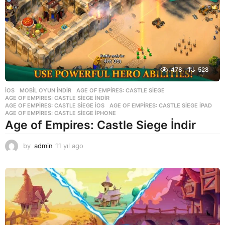
478
528
İOS
,
MOBIL OYUN INDIR
AGE OF EMPIRES: CASTLE SIEGE
,
AGE OF EMPIRES: CASTLE SIEGE INDIR
,
AGE OF EMPIRES: CASTLE SIEGE IOS
,
AGE OF EMPIRES: CASTLE SIEGE IPAD
,
AGE OF EMPIRES: CASTLE SIEGE IPHONE
Age of Empires: Castle Siege İndir
by
admin
11 yıl ago
1
1
y
ı
l
a
g
o