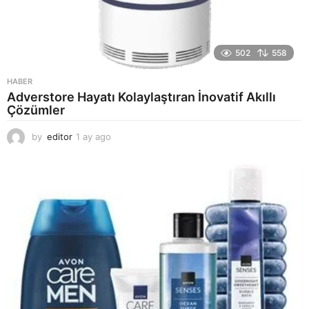
502
558
HABER
Adverstore Hayatı Kolaylaştıran İnovatif Akıllı
Çözümler
by
editor
1 ay ago
2
a
y
a
g
o