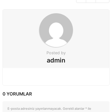
i
o
n
Posted by
admin
0 YORUMLAR
E-posta adresiniz yayınlanmayacak.
Gerekli alanlar
*
ile