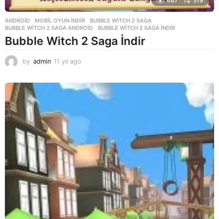
467
519
ANDROID
,
MOBIL OYUN INDIR
BUBBLE WITCH 2 SAGA
,
BUBBLE WITCH 2 SAGA ANDROID
,
BUBBLE WITCH 2 SAGA INDIR
Bubble Witch 2 Saga İndir
by
admin
11 yıl ago
1
1
y
ı
l
a
g
o