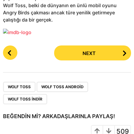
Wolf Toss, belki de dünyanın en ünlü mobil oyunu
Angry Birds çakması ancak türe yenilik getirmeye
çalıştığı da bir gerçek.
P
NEXT
o
s
t
P
,
,
a
WOLF TOSS
WOLF TOSS ANDROID
g
WOLF TOSS INDIR
i
n
BEĞENDIN MI? ARKADAŞLARINLA PAYLAŞ!
a
t
509