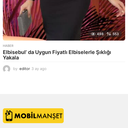
498
553
HABER
Elbisebul’ da Uygun Fiyatlı Elbiselerle Şıklığı
Yakala
by
editor
3 ay ago
2
a
y
a
g
o