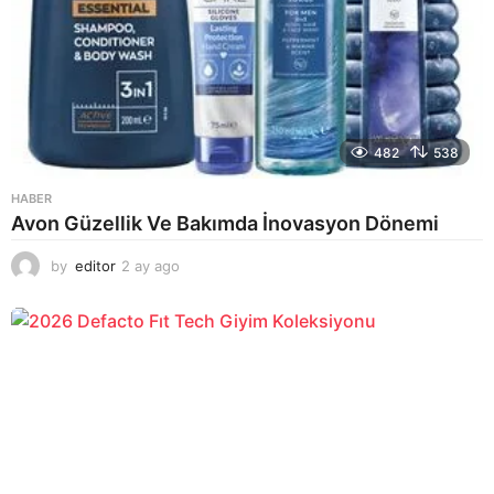
482
538
HABER
Avon Güzellik Ve Bakımda İnovasyon Dönemi
by
editor
2 ay ago
2
a
y
a
g
o