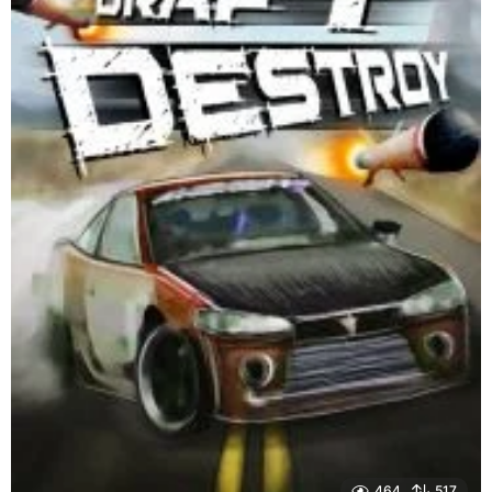
464
517