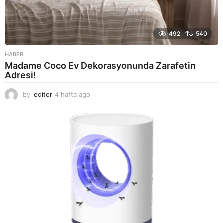
492
540
HABER
Madame Coco Ev Dekorasyonunda Zarafetin
Adresi!
by
editor
4 hafta ago
2
a
y
a
g
o