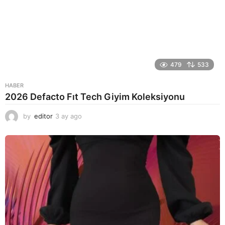
479
533
HABER
2026 Defacto Fıt Tech Giyim Koleksiyonu
by
editor
3 ay ago
2
a
y
a
g
o