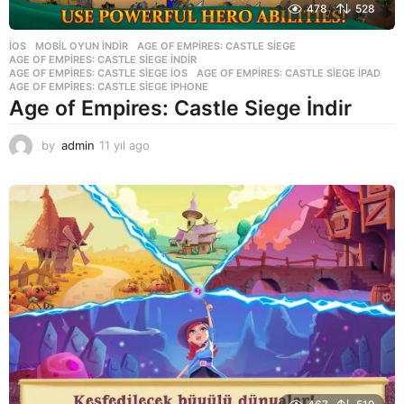
478
528
İOS
,
MOBIL OYUN INDIR
AGE OF EMPIRES: CASTLE SIEGE
,
AGE OF EMPIRES: CASTLE SIEGE INDIR
,
AGE OF EMPIRES: CASTLE SIEGE IOS
,
AGE OF EMPIRES: CASTLE SIEGE IPAD
,
AGE OF EMPIRES: CASTLE SIEGE IPHONE
Age of Empires: Castle Siege İndir
by
admin
11 yıl ago
1
1
y
ı
l
a
g
o