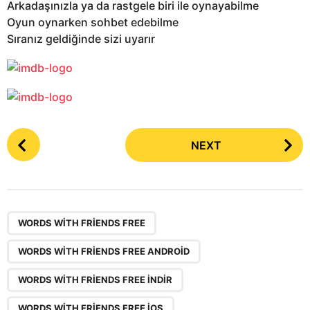
Arkadaşınızla ya da rastgele biri ile oynayabilme
Oyun oynarken sohbet edebilme
Sıranız geldiğinde sizi uyarır
P
NEXT
o
s
t
P
,
,
,
,
,
a
WORDS WITH FRIENDS FREE
g
WORDS WITH FRIENDS FREE ANDROID
i
n
WORDS WITH FRIENDS FREE INDIR
a
WORDS WITH FRIENDS FREE IOS