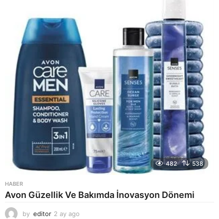
a
g
o
482
538
HABER
Avon Güzellik Ve Bakımda İnovasyon Dönemi
by
editor
2 ay ago
2