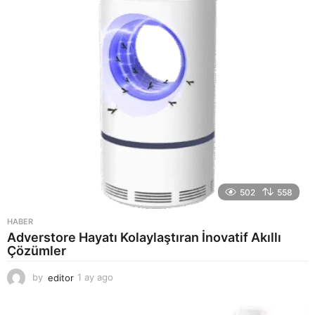
g
o
502
558
HABER
Adverstore Hayatı Kolaylaştıran İnovatif Akıllı
Çözümler
by
editor
1 ay ago
2
a
y