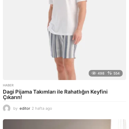
o
498
554
HABER
Dagi Pijama Takımları ile Rahatlığın Keyfini
Çıkarın!
by
editor
2 hafta ago
2
a
y
a