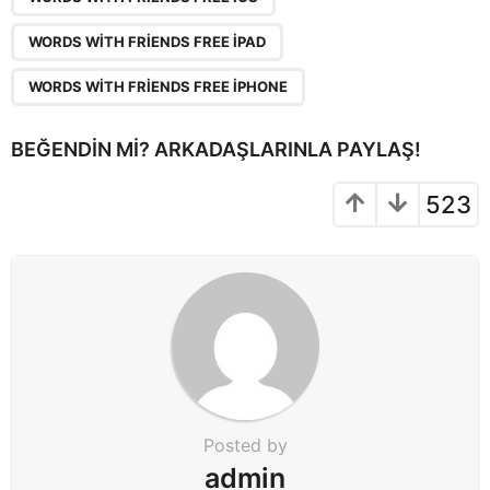
t
i
WORDS WITH FRIENDS FREE IPAD
o
WORDS WITH FRIENDS FREE IPHONE
n
BEĞENDIN MI? ARKADAŞLARINLA PAYLAŞ!
523
Posted by
admin