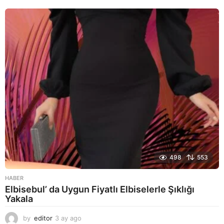
y
a
g
o
498
553
HABER
Elbisebul’ da Uygun Fiyatlı Elbiselerle Şıklığı
Yakala
by
editor
3 ay ago
2