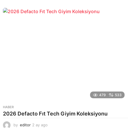
a
y
a
g
o
479
533
HABER
2026 Defacto Fıt Tech Giyim Koleksiyonu
by
editor
2 ay ago
2
a