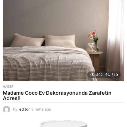
g
o
492
540
HABER
Madame Coco Ev Dekorasyonunda Zarafetin
Adresi!
by
editor
3 hafta ago
2
a
y
a