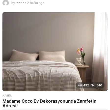
by
editor
2 hafta ago
2
a
y
a
g
o
492
540
HABER
Madame Coco Ev Dekorasyonunda Zarafetin
Adresi!