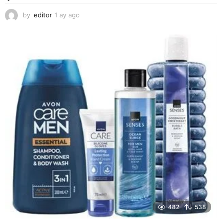
by
editor
1 ay ago
2
a
y
a
g
o
482
538