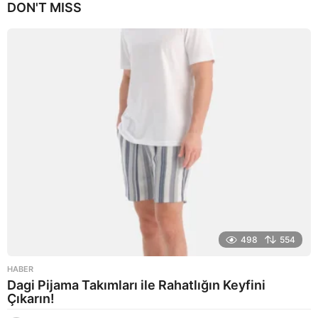
DON'T MISS
ı
l
a
g
o
498
554
HABER
Dagi Pijama Takımları ile Rahatlığın Keyfini
Çıkarın!