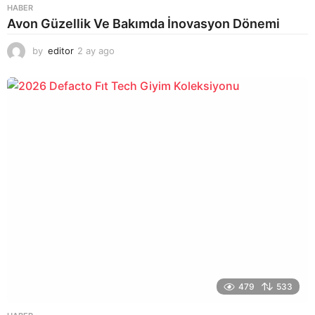
HABER
Avon Güzellik Ve Bakımda İnovasyon Dönemi
by
editor
2 ay ago
2
a
y
a
g
o
479
533