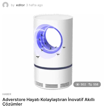
by
editor
3 hafta ago
2
a
y
a
g
o
502
558
HABER
Adverstore Hayatı Kolaylaştıran İnovatif Akıllı
Çözümler