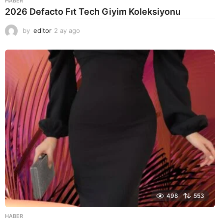
HABER
2026 Defacto Fıt Tech Giyim Koleksiyonu
by
editor
2 ay ago
2
a
y
a
g
o
498
553
HABER