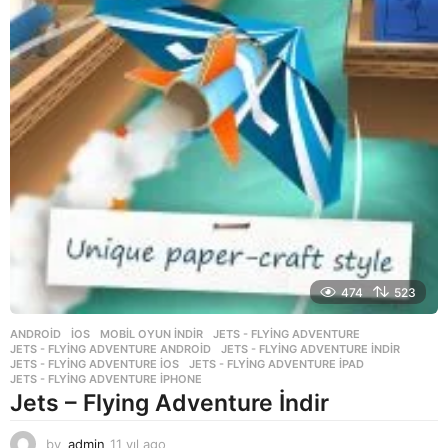
474
523
ANDROID
,
İOS
,
MOBIL OYUN INDIR
JETS - FLYING ADVENTURE
,
JETS - FLYING ADVENTURE ANDROID
,
JETS - FLYING ADVENTURE INDIR
,
JETS - FLYING ADVENTURE IOS
,
JETS - FLYING ADVENTURE IPAD
,
JETS - FLYING ADVENTURE IPHONE
Jets – Flying Adventure İndir
by
admin
11 yıl ago
1