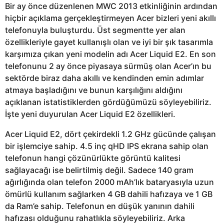
Bir ay önce düzenlenen MWC 2013 etkinliğinin ardından
hiçbir açıklama gerçekleştirmeyen Acer bizleri yeni akıllı
telefonuyla buluşturdu. Üst segmentte yer alan
özellikleriyle gayet kullanışlı olan ve iyi bir şık tasarımla
karşımıza çıkan yeni modelin adı Acer Liquid E2. En son
telefonunu 2 ay önce piyasaya sürmüş olan Acer’ın bu
sektörde biraz daha akıllı ve kendinden emin adımlar
atmaya başladığını ve bunun karşılığını aldığını
açıklanan istatistiklerden gördüğümüzü söyleyebiliriz.
İşte yeni duyurulan Acer Liquid E2 özellikleri.
Acer Liquid E2, dört çekirdekli 1.2 GHz gücünde çalışan
bir işlemciye sahip. 4.5 inç qHD IPS ekrana sahip olan
telefonun hangi çözünürlükte görüntü kalitesi
sağlayacağı ise belirtilmiş değil. Sadece 140 gram
ağırlığında olan telefon 2000 mAh’lık bataryasıyla uzun
ömürlü kullanım sağlarken 4 GB dahili hafızaya ve 1 GB
da Ram’e sahip. Telefonun en düşük yanının dahili
hafızası olduğunu rahatlıkla söyleyebiliriz. Arka