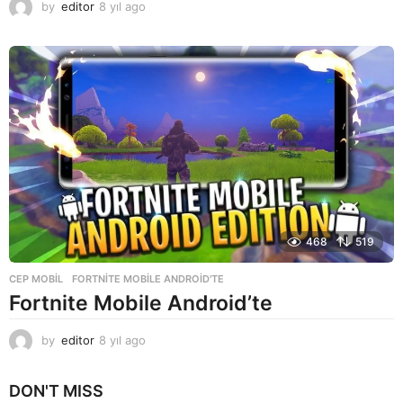
by
editor
8 yıl ago
8
y
ı
l
a
g
o
468
519
CEP MOBIL
FORTNITE MOBILE ANDROID'TE
Fortnite Mobile Android’te
by
editor
8 yıl ago
8
y
ı
DON'T MISS
l