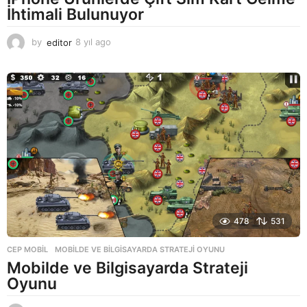
İhtimali Bulunuyor
by
editor
8 yıl ago
8
y
ı
l
a
g
o
478
531
CEP MOBIL
MOBILDE VE BILGISAYARDA STRATEJI OYUNU
Mobilde ve Bilgisayarda Strateji
Oyunu