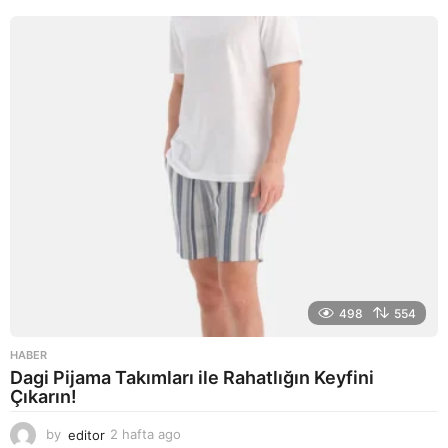
a
g
o
498
554
HABER
Dagi Pijama Takımları ile Rahatlığın Keyfini
Çıkarın!
by
editor
2 hafta ago
2