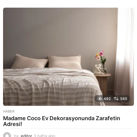
a
y
a
g
o
492
540
HABER
Madame Coco Ev Dekorasyonunda Zarafetin
Adresi!
by
editor
3 hafta ago
2