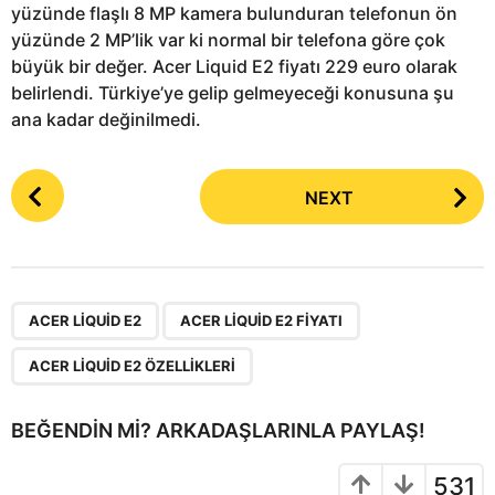
yüzünde flaşlı 8 MP kamera bulunduran telefonun ön
yüzünde 2 MP’lik var ki normal bir telefona göre çok
büyük bir değer. Acer Liquid E2 fiyatı 229 euro olarak
belirlendi. Türkiye’ye gelip gelmeyeceği konusuna şu
ana kadar değinilmedi.
P
NEXT
o
s
t
P
,
,
a
ACER LIQUID E2
ACER LIQUID E2 FIYATI
g
ACER LIQUID E2 ÖZELLIKLERI
i
n
BEĞENDIN MI? ARKADAŞLARINLA PAYLAŞ!
a
t
531