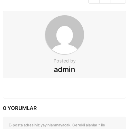
i
o
n
Posted by
admin
0 YORUMLAR
E-posta adresiniz yayınlanmayacak.
Gerekli alanlar
*
ile