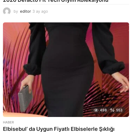
by
editor
3 ay ago
2
a
y
a
g
o
498
553
HABER
Elbisebul’ da Uygun Fiyatlı Elbiselerle Şıklığı