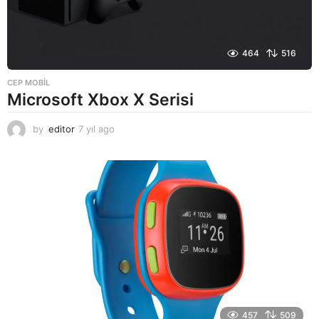
464
516
CEP MOBIL
Microsoft Xbox X Serisi
by
editor
7 yıl ago
7
y
ı
l
a
g
o
457
509