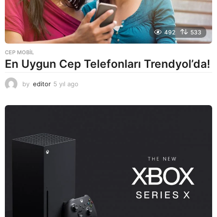
492
533
CEP MOBIL
En Uygun Cep Telefonları Trendyol’da!
by
editor
5 yıl ago
5
y
ı
l
a
g
o