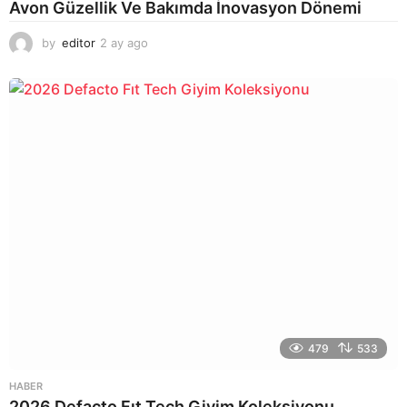
Avon Güzellik Ve Bakımda İnovasyon Dönemi
by
editor
2 ay ago
2
a
y
a
g
o
479
533
HABER
2026 Defacto Fıt Tech Giyim Koleksiyonu