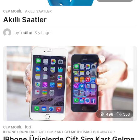
CEP MOBIL
AKILLI SAATLER
Akıllı Saatler
by
editor
8 yıl ago
8
y
ı
l
a
g
o
498
553
CEP MOBIL
,
IOS
IPHONE ÜRÜNLERDE ÇIFT SIM KART GELME İHTIMALI BULUNUYOR
IPhone Ürünlerde Çift Sim Kart Gelme