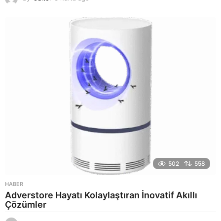
a
y
a
g
o
502
558
HABER
Adverstore Hayatı Kolaylaştıran İnovatif Akıllı
Çözümler