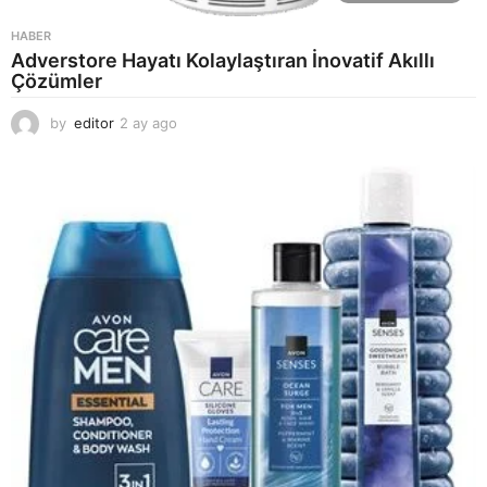
HABER
Adverstore Hayatı Kolaylaştıran İnovatif Akıllı
Çözümler
by
editor
2 ay ago
2
a
y
a
g
o