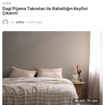
HABER
Dagi Pijama Takımları ile Rahatlığın Keyfini
Çıkarın!
by
editor
2 hafta ago
2
a
y
a
g
o
492
540