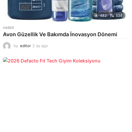
482
538
HABER
Avon Güzellik Ve Bakımda İnovasyon Dönemi
by
editor
2 ay ago
2
a
y
a
g
o