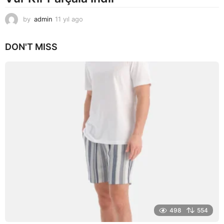
by
admin
11 yıl ago
1
1
y
DON'T MISS
ı
l
a
g
o
498
554