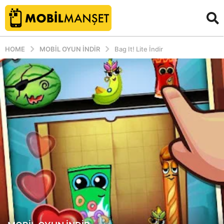
HOME
MOBIL OYUN INDIR
Bag It! Lite İndir