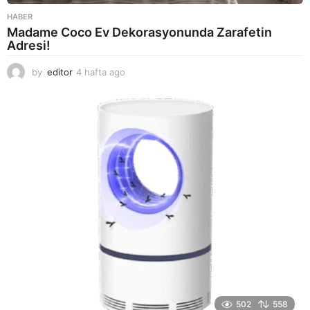
HABER
Madame Coco Ev Dekorasyonunda Zarafetin
Adresi!
by
editor
4 hafta ago
2
a
y
a
g
o
502
558