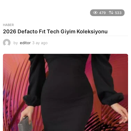
479
533
HABER
2026 Defacto Fıt Tech Giyim Koleksiyonu
by
editor
3 ay ago
2
a
y
a
g
o