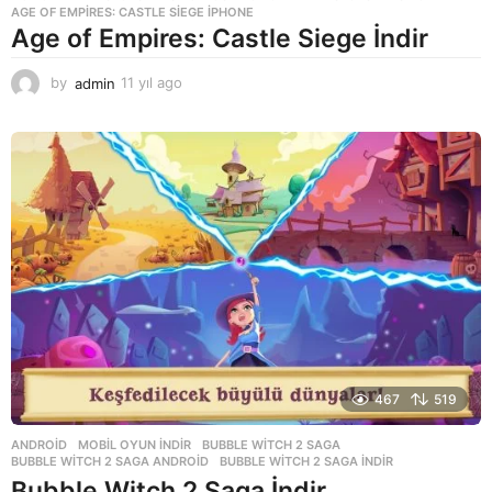
AGE OF EMPIRES: CASTLE SIEGE IPHONE
Age of Empires: Castle Siege İndir
by
admin
11 yıl ago
1
1
y
ı
l
a
g
o
467
519
ANDROID
,
MOBIL OYUN INDIR
BUBBLE WITCH 2 SAGA
,
BUBBLE WITCH 2 SAGA ANDROID
,
BUBBLE WITCH 2 SAGA INDIR
Bubble Witch 2 Saga İndir