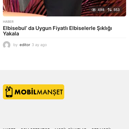
498
553
HABER
Elbisebul’ da Uygun Fiyatlı Elbiselerle Şıklığı
Yakala
by
editor
3 ay ago
2
a
y
a
g
o