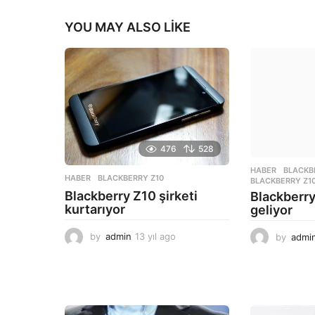
YOU MAY ALSO LIKE
476
528
HABER
BLACKB
HABER
BLACKBERRY Z10
BLACKBERRY Z1
Blackberry Z10 şirketi
Blackberr
kurtarıyor
geliyor
by
admin
13 yıl ago
1
by
admi
3
y
ı
l
a