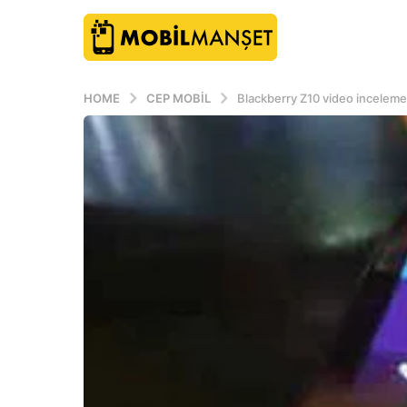
HOME
CEP MOBIL
Blackberry Z10 video inceleme v