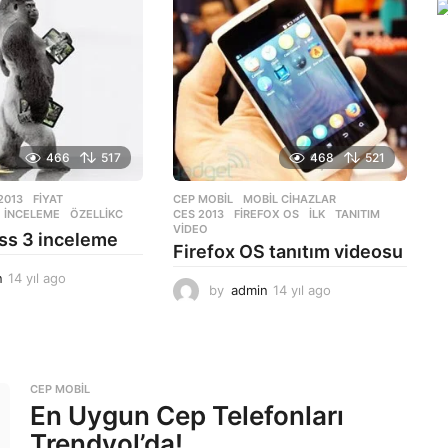
g
l
o
a
g
o
466
517
468
521
2013
,
FIYAT
,
CEP MOBIL
,
MOBIL CIHAZLAR
,
INCELEME
,
ÖZELLIKC
CES 2013
,
FIREFOX OS
,
ILK
,
TANITIM
,
VIDEO
ass 3 inceleme
Firefox OS tanıtım videosu
n
14 yıl ago
1
by
admin
14 yıl ago
1
4
4
y
y
ı
ı
l
l
a
a
CEP MOBIL
g
g
En Uygun Cep Telefonları
o
o
Trendyol’da!