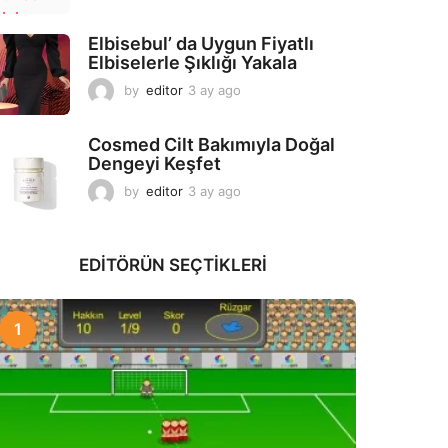
a
y
Elbisebul’ da Uygun Fiyatlı
a
Elbiselerle Şıklığı Yakala
g
o
by
editor
3 ay ago
2
a
y
Cosmed Cilt Bakımıyla Doğal
a
Dengeyi Keşfet
g
o
by
editor
3 ay ago
3
a
y
a
EDITÖRÜN SEÇTIKLERI
g
o
1