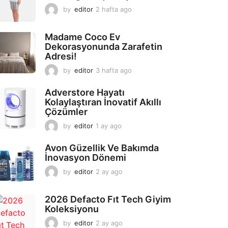
by
editor
2 hafta ago
2
a
y
Madame Coco Ev
a
Dekorasyonunda Zarafetin
g
Adresi!
o
by
editor
3 hafta ago
2
a
y
Adverstore Hayatı
a
Kolaylaştıran İnovatif Akıllı
g
Çözümler
o
by
editor
1 ay ago
2
a
y
Avon Güzellik Ve Bakımda
a
İnovasyon Dönemi
g
by
editor
2 ay ago
2
o
a
y
2026 Defacto Fıt Tech Giyim
a
Koleksiyonu
g
o
by
editor
2 ay ago
2