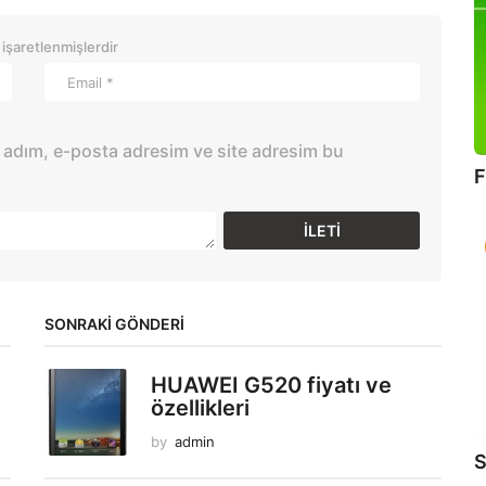
 işaretlenmişlerdir
 adım, e-posta adresim ve site adresim bu
F
SONRAKİ GÖNDERİ
HUAWEI G520 fiyatı ve
özellikleri
by
admin
S