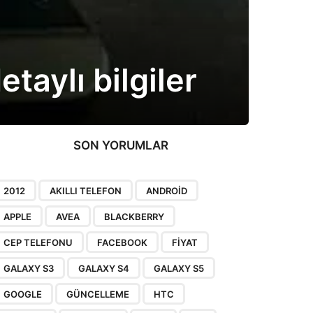
taylı bilgiler
SON YORUMLAR
2012
AKILLI TELEFON
ANDROID
APPLE
AVEA
BLACKBERRY
CEP TELEFONU
FACEBOOK
FIYAT
GALAXY S3
GALAXY S4
GALAXY S5
GOOGLE
GÜNCELLEME
HTC