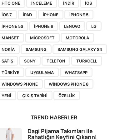
HTC ONE
INCELEME
INDIR
IOS
IOS 7
IPAD
IPHONE
IPHONE 5
IPHONE 5S
IPHONE 6
LENOVO
LG
MANSET
MICROSOFT
MOTOROLA
NOKIA
SAMSUNG
SAMSUNG GALAXY S4
SATIŞ
SONY
TELEFON
TURKCELL
TÜRKIYE
UYGULAMA
WHATSAPP
WINDOWS PHONE
WINDOWS PHONE 8
YENI
ÇIKIŞ TARIHI
ÖZELLIK
TREND HABERLER
Dagi Pijama Takımları ile
Rahatlığın Keyfini Çıkarın!