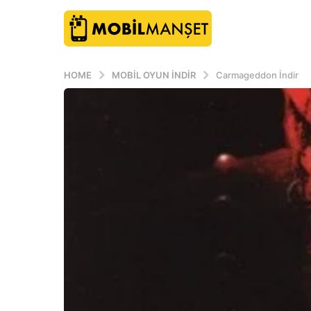
HOME
MOBIL OYUN INDIR
Carmageddon İndir