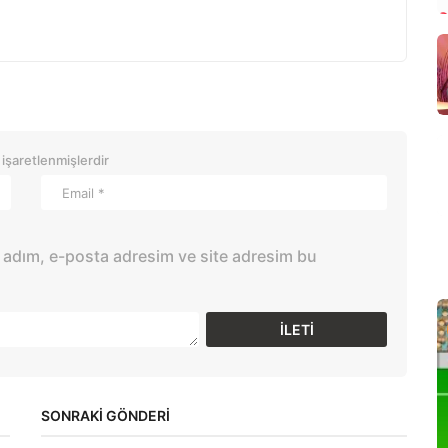
 işaretlenmişlerdir
 adım, e-posta adresim ve site adresim bu
SONRAKİ GÖNDERİ