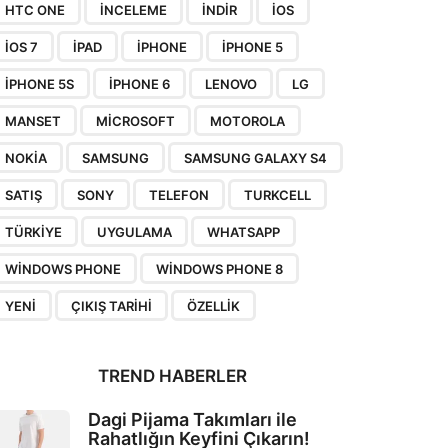
HTC ONE
INCELEME
INDIR
IOS
IOS 7
IPAD
IPHONE
IPHONE 5
IPHONE 5S
IPHONE 6
LENOVO
LG
MANSET
MICROSOFT
MOTOROLA
NOKIA
SAMSUNG
SAMSUNG GALAXY S4
SATIŞ
SONY
TELEFON
TURKCELL
TÜRKIYE
UYGULAMA
WHATSAPP
WINDOWS PHONE
WINDOWS PHONE 8
YENI
ÇIKIŞ TARIHI
ÖZELLIK
TREND HABERLER
Dagi Pijama Takımları ile
Rahatlığın Keyfini Çıkarın!