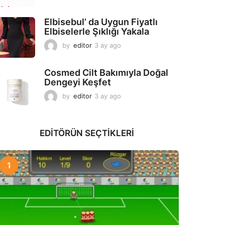
a
y
Elbisebul’ da Uygun Fiyatlı
a
Elbiselerle Şıklığı Yakala
g
o
by
editor
3 ay ago
2
a
y
Cosmed Cilt Bakımıyla Doğal
a
Dengeyi Keşfet
g
o
by
editor
3 ay ago
3
a
y
a
EDITÖRÜN SEÇTIKLERI
g
o
1