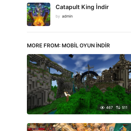
Catapult King İndir
by
admin
MORE FROM:
MOBIL OYUN INDIR
467
511