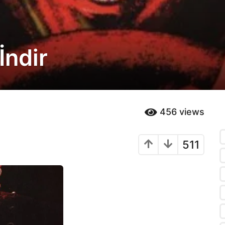
ndir
456
views
511