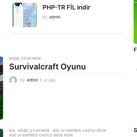
PHP-TR FİL indir
by
admin
F
MOBIL OYUN INDIR
Survivalcraft Oyunu
by
editor
6 yıl ago
6
y
ı
l
a
g
o
S
İOS
,
MOBIL OYUN INDIR
AGE OF EMPIRES: CASTLE SIEGE
,
AGE OF EMPIRES: CASTLE SIEGE INDIR
,