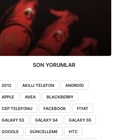
SON YORUMLAR
2012
AKILLI TELEFON
ANDROID
APPLE
AVEA
BLACKBERRY
CEP TELEFONU
FACEBOOK
FIYAT
GALAXY S3
GALAXY S4
GALAXY S5
GOOGLE
GÜNCELLEME
HTC