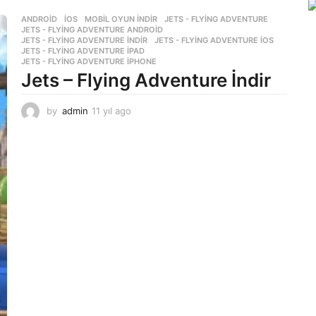
ANDROID
,
İOS
,
MOBIL OYUN INDIR
JETS - FLYING ADVENTURE
,
JETS - FLYING ADVENTURE ANDROID
,
JETS - FLYING ADVENTURE INDIR
,
JETS - FLYING ADVENTURE IOS
,
JETS - FLYING ADVENTURE IPAD
,
JETS - FLYING ADVENTURE IPHONE
Jets – Flying Adventure İndir
by
admin
11 yıl ago
1
1
y
ı
l
a
g
o