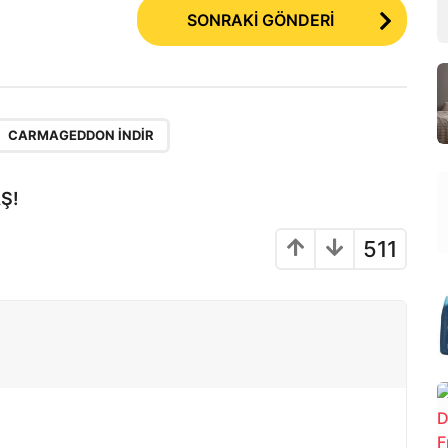
SONRAKİ GÖNDERİ
CARMAGEDDON INDIR
Ş!
511