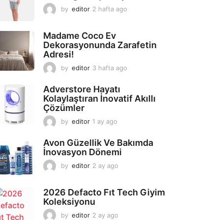
by
editor
2 hafta ago
2
a
y
Madame Coco Ev
a
Dekorasyonunda Zarafetin
g
Adresi!
o
by
editor
3 hafta ago
2
a
y
Adverstore Hayatı
a
Kolaylaştıran İnovatif Akıllı
g
Çözümler
o
by
editor
1 ay ago
2
a
y
Avon Güzellik Ve Bakımda
a
İnovasyon Dönemi
g
by
editor
2 ay ago
2
o
a
y
2026 Defacto Fıt Tech Giyim
a
Koleksiyonu
g
o
by
editor
2 ay ago
2