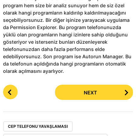
program hem size bir analiz sunuyor hem de siz özel
olarak hangi programların kaldırılıp kaldırılmayacağını
seçebiliyorsunuz. Bir diğer işinize yarayacak uygulama
da Permission Explorer. Bu program telefonunuzda
yüklü olan programların hangi izinlere sahip olduğunu
gösteriyor ve isterseniz bunları düzenleyerek
telefonunuzdan daha fazla performans elde
edebiliyorsunuz. Son program ise Autorun Manager. Bu
da telefonun açıldığında hangi programların otomatik
olarak açılmasını ayarlıyor.
P
NEXT
o
s
t
P
,
a
CEP TELEFONU YAVAŞLAMASI
g