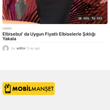
498
553
HABER
Elbisebul’ da Uygun Fiyatlı Elbiselerle Şıklığı
Yakala
by
editor
3 ay ago
2
a
y
a
g
o