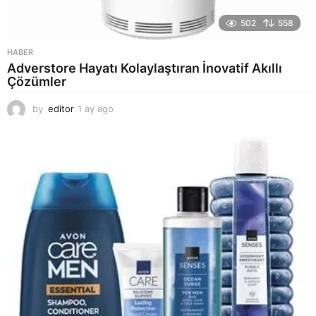
502
558
HABER
Adverstore Hayatı Kolaylaştıran İnovatif Akıllı
Çözümler
by
editor
1 ay ago
2
a
y
a
g
o