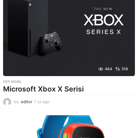
464
516
CEP MOBIL
Microsoft Xbox X Serisi
by
editor
7 yıl ago
7
y
ı
l
a
g
o