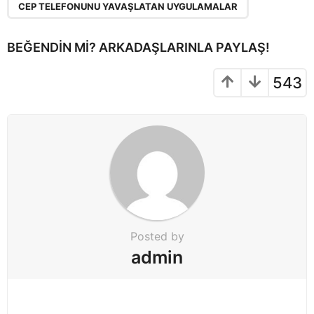
CEP TELEFONUNU YAVAŞLATAN UYGULAMALAR
i
n
BEĞENDIN MI? ARKADAŞLARINLA PAYLAŞ!
a
t
543
i
o
n
Posted by
admin