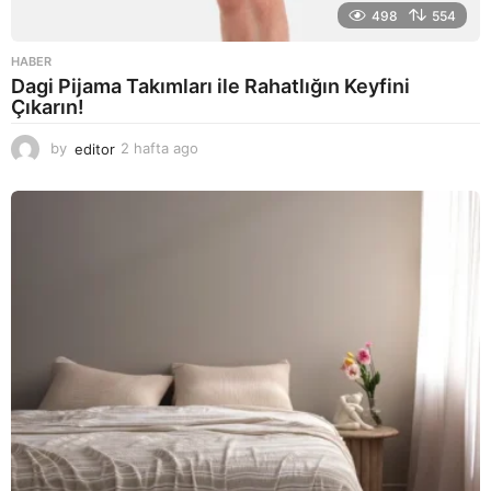
498
554
HABER
Dagi Pijama Takımları ile Rahatlığın Keyfini
Çıkarın!
by
editor
2 hafta ago
2
a
y
a
g
o