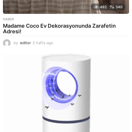
492
540
HABER
Madame Coco Ev Dekorasyonunda Zarafetin
Adresi!
by
editor
3 hafta ago
2
a
y
a
g
o