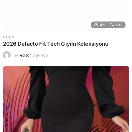
479
533
HABER
2026 Defacto Fıt Tech Giyim Koleksiyonu
by
editor
3 ay ago
2
a
y
a
g
o