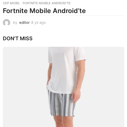
CEP MOBIL
FORTNITE MOBILE ANDROID'TE
Fortnite Mobile Android’te
by
editor
8 yıl ago
8
y
ı
DON'T MISS
l
a
g
o