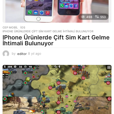
498
553
CEP MOBIL
,
IOS
IPHONE ÜRÜNLERDE ÇIFT SIM KART GELME İHTIMALI BULUNUYOR
IPhone Ürünlerde Çift Sim Kart Gelme
İhtimali Bulunuyor
by
editor
8 yıl ago
8
y
ı
l
a
g
o