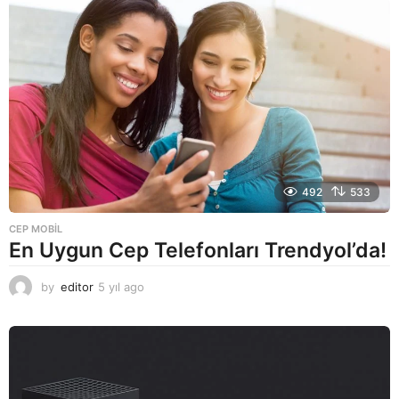
492
533
CEP MOBIL
En Uygun Cep Telefonları Trendyol’da!
by
editor
5 yıl ago
5
y
ı
l
a
g
o