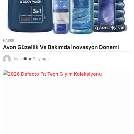
482
538
HABER
Avon Güzellik Ve Bakımda İnovasyon Dönemi
by
editor
2 ay ago
2
a
y
a
g
o