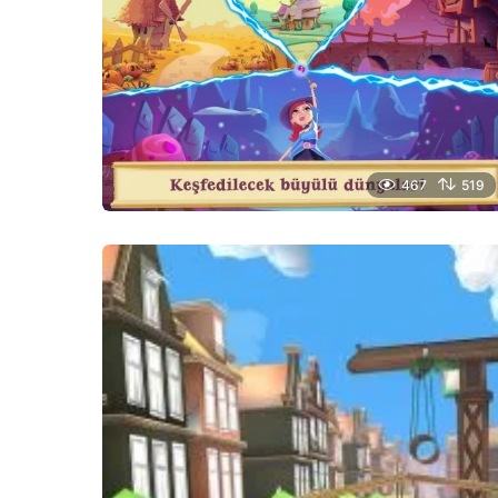
467
519