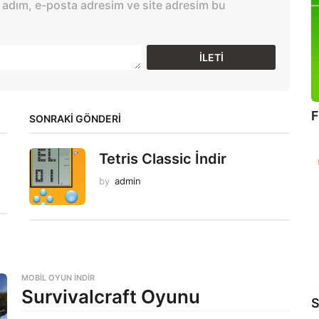
 adım, e-posta adresim ve site adresim bu
F
SONRAKİ GÖNDERİ
Tetris Classic İndir
by
admin
MOBIL OYUN INDIR
Survivalcraft Oyunu
S