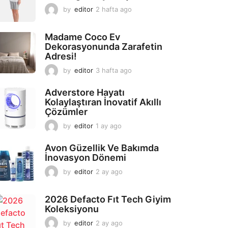
by
editor
2 hafta ago
2
a
y
Madame Coco Ev
a
Dekorasyonunda Zarafetin
g
Adresi!
o
by
editor
3 hafta ago
2
a
y
Adverstore Hayatı
a
Kolaylaştıran İnovatif Akıllı
g
Çözümler
o
by
editor
1 ay ago
2
a
y
Avon Güzellik Ve Bakımda
a
İnovasyon Dönemi
g
by
editor
2 ay ago
2
o
a
y
2026 Defacto Fıt Tech Giyim
a
Koleksiyonu
g
o
by
editor
2 ay ago
2