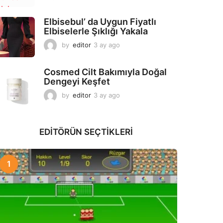
a
y
Elbisebul’ da Uygun Fiyatlı
a
Elbiselerle Şıklığı Yakala
g
o
by
editor
3 ay ago
2
a
y
Cosmed Cilt Bakımıyla Doğal
a
Dengeyi Keşfet
g
o
by
editor
3 ay ago
3
a
y
a
EDITÖRÜN SEÇTIKLERI
g
o
1