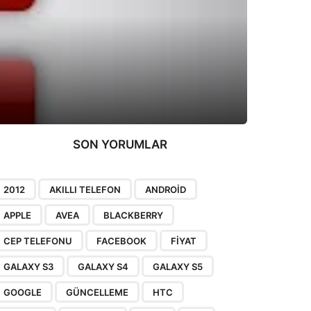
SON YORUMLAR
2012
AKILLI TELEFON
ANDROID
APPLE
AVEA
BLACKBERRY
CEP TELEFONU
FACEBOOK
FIYAT
GALAXY S3
GALAXY S4
GALAXY S5
GOOGLE
GÜNCELLEME
HTC