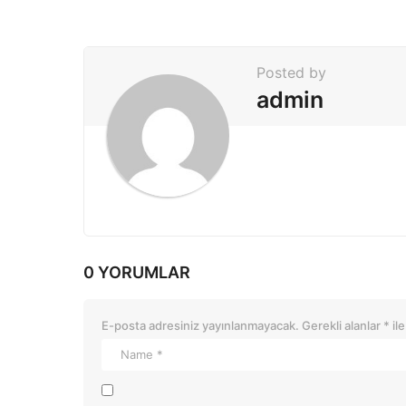
n
a
t
Posted by
i
admin
o
n
0 YORUMLAR
E-posta adresiniz yayınlanmayacak.
Gerekli alanlar
*
ile