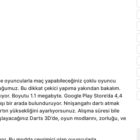
ele oyuncularla maç yapabileceğiniz çoklu oyuncu
ğumuz. Bu dikkat çekici yapıma yakından bakalım.
şıyor. Boyutu 1.1 megabyte. Google Play Store’da 4,4
ışı bir arada bulunduruyor. Nnişangahı dartı atmak
artın yüksekliğini ayarlıyorsunuz. Alışma süresi bile
layacağınız Darts 3D’de, oyun modlarını, zorluğu, ve
or. Bu modda çevrimiçi olan oyuncularla