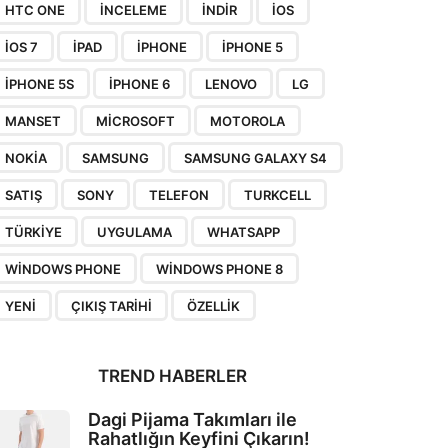
HTC ONE
INCELEME
INDIR
IOS
IOS 7
IPAD
IPHONE
IPHONE 5
IPHONE 5S
IPHONE 6
LENOVO
LG
MANSET
MICROSOFT
MOTOROLA
NOKIA
SAMSUNG
SAMSUNG GALAXY S4
SATIŞ
SONY
TELEFON
TURKCELL
TÜRKIYE
UYGULAMA
WHATSAPP
WINDOWS PHONE
WINDOWS PHONE 8
YENI
ÇIKIŞ TARIHI
ÖZELLIK
TREND HABERLER
Dagi Pijama Takımları ile
Rahatlığın Keyfini Çıkarın!