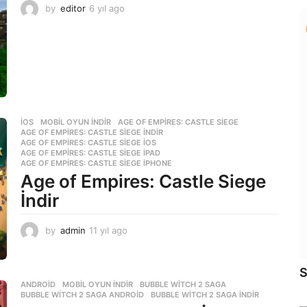
by
editor
6 yıl ago
6
y
ı
l
a
g
o
İOS
,
MOBIL OYUN INDIR
AGE OF EMPIRES: CASTLE SIEGE
,
AGE OF EMPIRES: CASTLE SIEGE INDIR
,
AGE OF EMPIRES: CASTLE SIEGE IOS
,
AGE OF EMPIRES: CASTLE SIEGE IPAD
,
AGE OF EMPIRES: CASTLE SIEGE IPHONE
Age of Empires: Castle Siege
İndir
by
admin
11 yıl ago
1
1
y
ı
S
l
ANDROID
,
MOBIL OYUN INDIR
BUBBLE WITCH 2 SAGA
,
BUBBLE WITCH 2 SAGA ANDROID
,
BUBBLE WITCH 2 SAGA INDIR
a