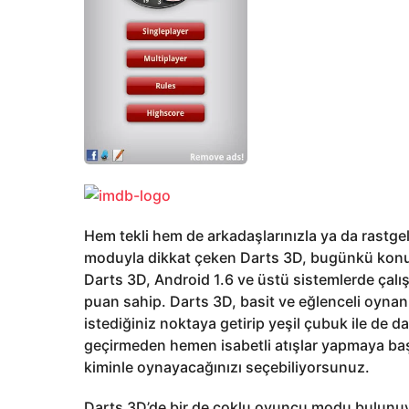
Hem tekli hem de arkadaşlarınızla ya da rastg
moduyla dikkat çeken Darts 3D, bugünkü konu
Darts 3D, Android 1.6 ve üstü sistemlerde çalı
puan sahip. Darts 3D, basit ve eğlenceli oynan
istediğiniz noktaya getirip yeşil çubuk ile de d
geçirmeden hemen isabetli atışlar yapmaya baş
kiminle oynayacağınızı seçebiliyorsunuz.
Darts 3D’de bir de çoklu oyuncu modu bulunuy