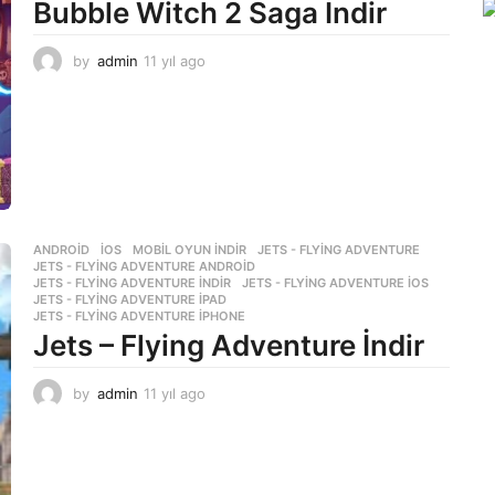
g
Bubble Witch 2 Saga İndir
o
by
admin
11 yıl ago
1
1
y
ı
l
a
g
o
ANDROID
,
İOS
,
MOBIL OYUN INDIR
JETS - FLYING ADVENTURE
,
JETS - FLYING ADVENTURE ANDROID
,
JETS - FLYING ADVENTURE INDIR
,
JETS - FLYING ADVENTURE IOS
,
JETS - FLYING ADVENTURE IPAD
,
JETS - FLYING ADVENTURE IPHONE
Jets – Flying Adventure İndir
by
admin
11 yıl ago
1
1
y
ı
l