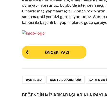
oynayabiliyorsunuz. Lobby’de ister çevrimiçi, i
Birisiyle maç yapmanız için ilk önce rakibinizin
sıralamadaki yerinizi görebiliyorsunuz. Sonu
katkısı ile başarılı bir yapım olarak göze çarpıyo
P
ÖNCEKI YAZI
o
s
t
P
,
,
DARTS 3D
DARTS 3D ANDROID
DARTS 3D 
a
g
BEĞENDIN MI? ARKADAŞLARINLA PAYLA
i