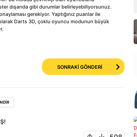
ster dışarıda gibi durumlar belirleyebiliyorsunuz.
 onaylaması gerekiyor. Yaptığınız puanlar ile
ç olarak Darts 3D, çoklu oyuncu modunun büyük
r.
SONRAKİ GÖNDERİ
INDIR
Ş!
508