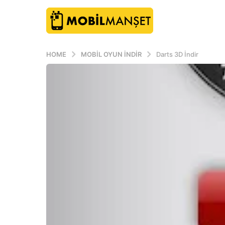
HOME
MOBIL OYUN INDIR
Darts 3D İndir