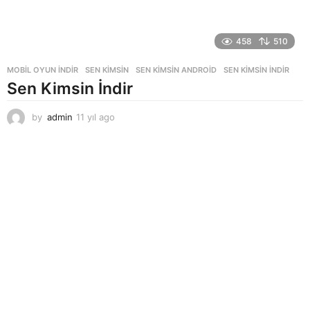
458
510
MOBIL OYUN INDIR
SEN KIMSIN
,
SEN KIMSIN ANDROID
,
SEN KIMSIN INDIR
Sen Kimsin İndir
by
admin
11 yıl ago
1
1
y
ı
l
a
g
o