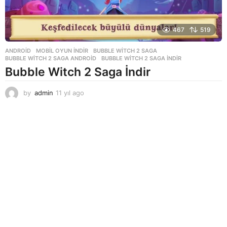
467
519
ANDROID
,
MOBIL OYUN INDIR
BUBBLE WITCH 2 SAGA
,
BUBBLE WITCH 2 SAGA ANDROID
,
BUBBLE WITCH 2 SAGA INDIR
Bubble Witch 2 Saga İndir
by
admin
11 yıl ago
1
1
y
ı
l
a
g
o