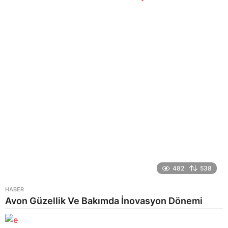
o
482
538
HABER
Avon Güzellik Ve Bakımda İnovasyon Dönemi