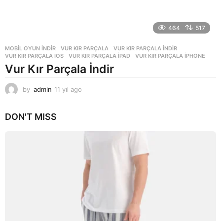
464
517
MOBIL OYUN INDIR
VUR KIR PARÇALA
,
VUR KIR PARÇALA INDIR
,
VUR KIR PARÇALA IOS
,
VUR KIR PARÇALA IPAD
,
VUR KIR PARÇALA IPHONE
Vur Kır Parçala İndir
by
admin
11 yıl ago
1
1
y
DON'T MISS
ı
l
a
g
o