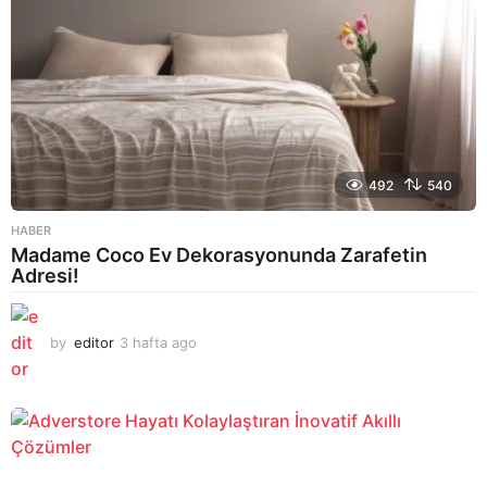
492
540
HABER
Madame Coco Ev Dekorasyonunda Zarafetin
Adresi!
by
editor
3 hafta ago
2
a
y
a
g
o