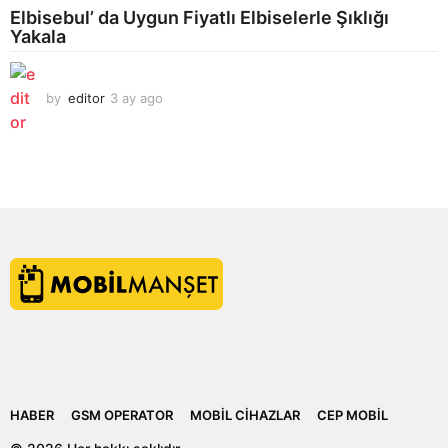
Elbisebul’ da Uygun Fiyatlı Elbiselerle Şıklığı
Yakala
by
editor
3 ay ago
2
a
y
a
g
o
HABER
GSM OPERATOR
MOBIL CIHAZLAR
CEP MOBIL