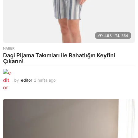
498
554
HABER
Dagi Pijama Takımları ile Rahatlığın Keyfini
Çıkarın!
by
editor
2 hafta ago
2
a
y
a
g
o