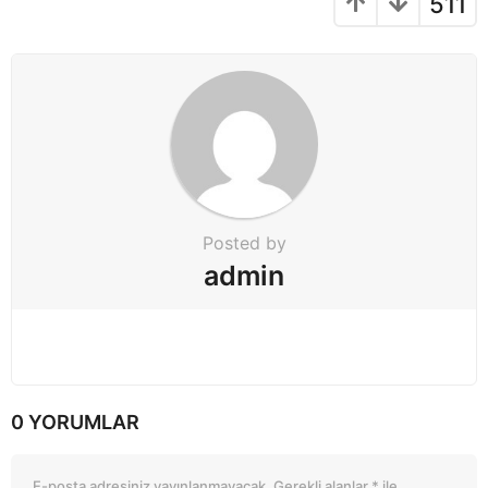
511
i
o
n
Posted by
admin
0 YORUMLAR
E-posta adresiniz yayınlanmayacak.
Gerekli alanlar
*
ile