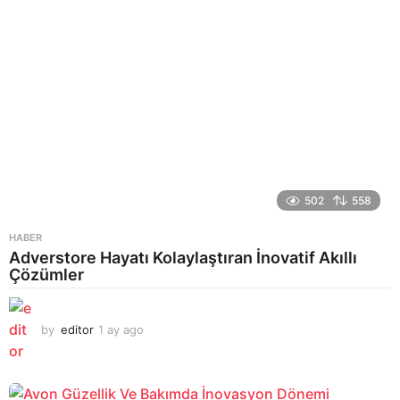
502
558
HABER
Adverstore Hayatı Kolaylaştıran İnovatif Akıllı
Çözümler
by
editor
1 ay ago
2
a
y
a
g