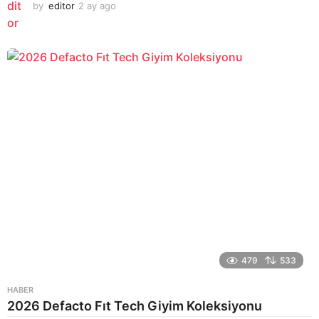
by
editor
2 ay ago
2
a
y
a
g
o
479
533
HABER
2026 Defacto Fıt Tech Giyim Koleksiyonu