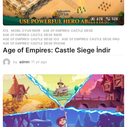
478
528
İOS
,
MOBIL OYUN INDIR
AGE OF EMPIRES: CASTLE SIEGE
,
AGE OF EMPIRES: CASTLE SIEGE INDIR
,
AGE OF EMPIRES: CASTLE SIEGE IOS
,
AGE OF EMPIRES: CASTLE SIEGE IPAD
,
AGE OF EMPIRES: CASTLE SIEGE IPHONE
Age of Empires: Castle Siege İndir
by
admin
11 yıl ago
1
1
y
ı
l
a
g
o