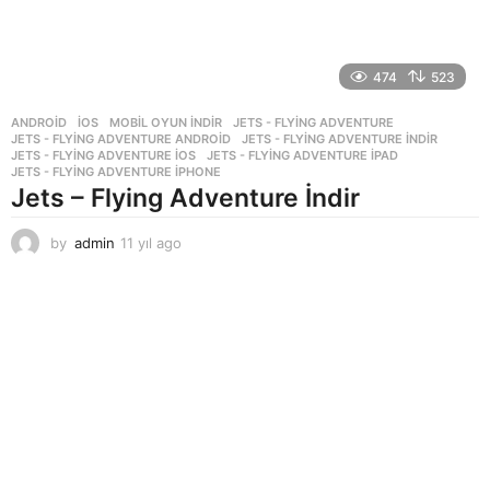
474
523
ANDROID
,
İOS
,
MOBIL OYUN INDIR
JETS - FLYING ADVENTURE
,
JETS - FLYING ADVENTURE ANDROID
,
JETS - FLYING ADVENTURE INDIR
,
JETS - FLYING ADVENTURE IOS
,
JETS - FLYING ADVENTURE IPAD
,
JETS - FLYING ADVENTURE IPHONE
Jets – Flying Adventure İndir
by
admin
11 yıl ago
1
1
y
ı
l
a
g
o