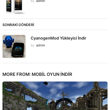
by
admin
SONRAKİ GÖNDERİ
CyanogenMod Yükleyici İndir
by
admin
MORE FROM:
MOBIL OYUN INDIR