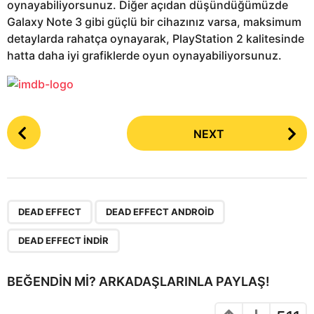
oynayabiliyorsunuz. Diğer açıdan düşündüğümüzde
Galaxy Note 3 gibi güçlü bir cihazınız varsa, maksimum
detaylarda rahatça oynayarak, PlayStation 2 kalitesinde
hatta daha iyi grafiklerde oyun oynayabiliyorsunuz.
P
NEXT
o
s
t
P
,
,
a
DEAD EFFECT
DEAD EFFECT ANDROID
g
DEAD EFFECT INDIR
i
n
BEĞENDIN MI? ARKADAŞLARINLA PAYLAŞ!
a
t