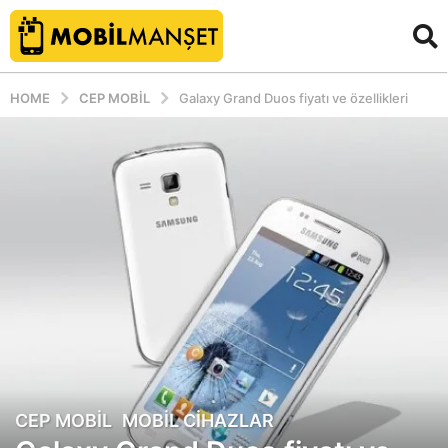
HOME
CEP MOBIL
Galaxy Grand Duos fiyatı ve özellikleri
CEP MOBIL
,
MOBIL CIHAZLAR
1
3