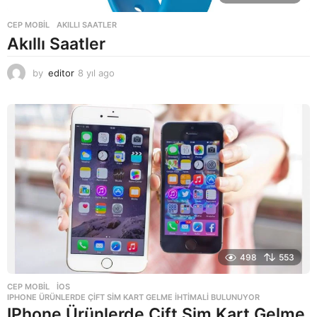
CEP MOBIL
AKILLI SAATLER
Akıllı Saatler
by
editor
8 yıl ago
8
y
ı
l
a
g
o
498
553
CEP MOBIL
,
IOS
IPHONE ÜRÜNLERDE ÇIFT SIM KART GELME İHTIMALI BULUNUYOR
IPhone Ürünlerde Çift Sim Kart Gelme