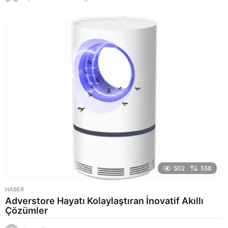
a
y
a
g
o
502
558
HABER
Adverstore Hayatı Kolaylaştıran İnovatif Akıllı
Çözümler