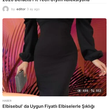
by
editor
3 ay ago
2
a
y
a
g
o
498
553
HABER
Elbisebul’ da Uygun Fiyatlı Elbiselerle Şıklığı