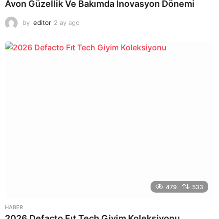
Avon Güzellik Ve Bakımda İnovasyon Dönemi
by
editor
2 ay ago
2
a
y
a
g
o
479
533
HABER
2026 Defacto Fıt Tech Giyim Koleksiyonu