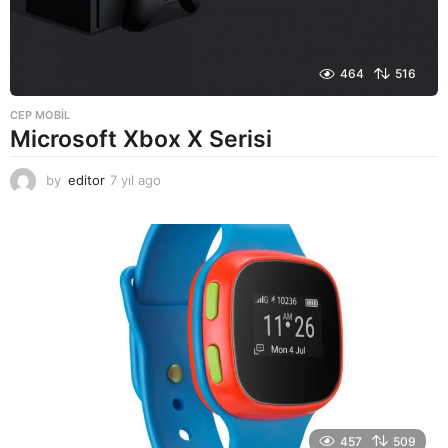
464
516
CEP MOBIL
Microsoft Xbox X Serisi
by
editor
7 yıl ago
7
y
ı
l
a
g
o
457
509