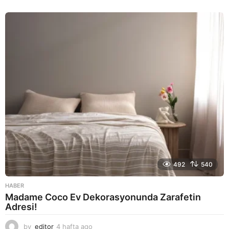
a
y
a
g
o
492
540
HABER
Madame Coco Ev Dekorasyonunda Zarafetin
Adresi!
by
editor
4 hafta ago
2