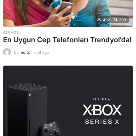
492
533
CEP MOBIL
En Uygun Cep Telefonları Trendyol’da!
by
editor
5 yıl ago
5
y
ı
l
a
g
o