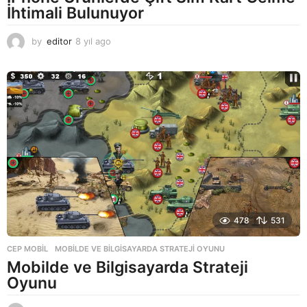
İhtimali Bulunuyor
by
editor
8 yıl ago
8
y
ı
l
a
g
o
478
531
CEP MOBIL
MOBILDE VE BILGISAYARDA STRATEJI OYUNU
Mobilde ve Bilgisayarda Strateji
Oyunu