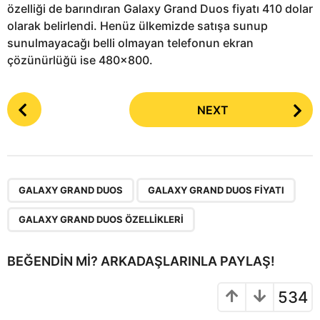
özelliği de barındıran Galaxy Grand Duos fiyatı 410 dolar
olarak belirlendi. Henüz ülkemizde satışa sunup
sunulmayacağı belli olmayan telefonun ekran
çözünürlüğü ise 480×800.
P
NEXT
o
s
t
P
,
,
a
GALAXY GRAND DUOS
GALAXY GRAND DUOS FIYATI
g
GALAXY GRAND DUOS ÖZELLIKLERI
i
n
BEĞENDIN MI? ARKADAŞLARINLA PAYLAŞ!
a
t
534
i