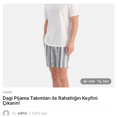
a
g
o
498
554
HABER
Dagi Pijama Takımları ile Rahatlığın Keyfini
Çıkarın!
by
editor
2 hafta ago
2