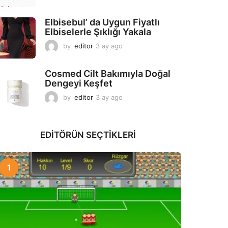
a
y
Elbisebul’ da Uygun Fiyatlı
a
Elbiselerle Şıklığı Yakala
g
o
by
editor
3 ay ago
2
a
y
Cosmed Cilt Bakımıyla Doğal
a
Dengeyi Keşfet
g
o
by
editor
3 ay ago
3
a
y
a
EDITÖRÜN SEÇTIKLERI
g
o
1