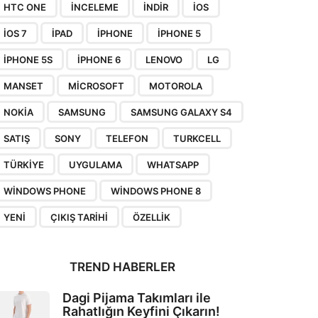
HTC ONE
INCELEME
INDIR
IOS
IOS 7
IPAD
IPHONE
IPHONE 5
IPHONE 5S
IPHONE 6
LENOVO
LG
MANSET
MICROSOFT
MOTOROLA
NOKIA
SAMSUNG
SAMSUNG GALAXY S4
SATIŞ
SONY
TELEFON
TURKCELL
TÜRKIYE
UYGULAMA
WHATSAPP
WINDOWS PHONE
WINDOWS PHONE 8
YENI
ÇIKIŞ TARIHI
ÖZELLIK
TREND HABERLER
Dagi Pijama Takımları ile
Rahatlığın Keyfini Çıkarın!