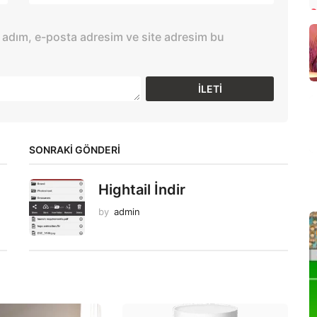
 adım, e-posta adresim ve site adresim bu
SONRAKİ GÖNDERİ
Hightail İndir
by
admin