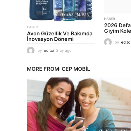
482
538
HABER
2026 Defa
HABER
Giyim Kol
Avon Güzellik Ve Bakımda
İnovasyon Dönemi
by
edito
by
editor
2 ay ago
2
a
y
a
MORE FROM:
CEP MOBIL
g
o
492
533