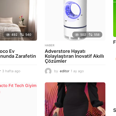
492
540
502
558
F
HABER
oco Ev
Adverstore Hayatı
nunda Zarafetin
Kolaylaştıran İnovatif Akıllı
Çözümler
r
3 hafta ago
2
by
editor
1 ay ago
2
a
a
y
y
a
a
g
g
o
o
S