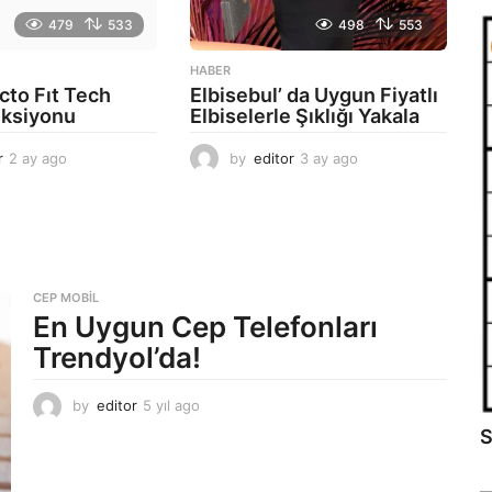
479
533
498
553
HABER
cto Fıt Tech
Elbisebul’ da Uygun Fiyatlı
eksiyonu
Elbiselerle Şıklığı Yakala
r
2 ay ago
2
by
editor
3 ay ago
2
a
a
y
y
a
a
g
g
o
o
CEP MOBIL
En Uygun Cep Telefonları
Trendyol’da!
by
editor
5 yıl ago
5
y
S
ı
l
a