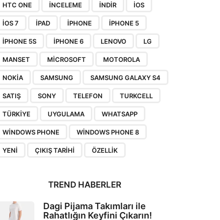
HTC ONE
INCELEME
INDIR
IOS
IOS 7
IPAD
IPHONE
IPHONE 5
IPHONE 5S
IPHONE 6
LENOVO
LG
MANSET
MICROSOFT
MOTOROLA
NOKIA
SAMSUNG
SAMSUNG GALAXY S4
SATIŞ
SONY
TELEFON
TURKCELL
TÜRKIYE
UYGULAMA
WHATSAPP
WINDOWS PHONE
WINDOWS PHONE 8
YENI
ÇIKIŞ TARIHI
ÖZELLIK
TREND HABERLER
Dagi Pijama Takımları ile
Rahatlığın Keyfini Çıkarın!