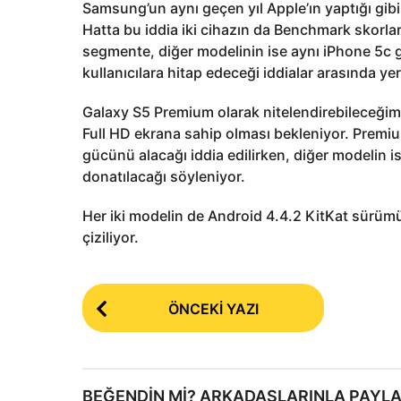
Samsung’un aynı geçen yıl Apple’ın yaptığı gibi 
Hatta bu iddia iki cihazın da Benchmark skorları
segmente, diğer modelinin ise aynı iPhone 5c 
kullanıcılara hitap edeceği iddialar arasında yer
Galaxy S5 Premium olarak nitelendirebileceğimi
Full HD ekrana sahip olması bekleniyor. Prem
gücünü alacağı iddia edilirken, diğer modelin i
donatılacağı söyleniyor.
Her iki modelin de Android 4.4.2 KitKat sürümü
çiziliyor.
P
ÖNCEKI YAZI
o
s
t
BEĞENDIN MI? ARKADAŞLARINLA PAYLA