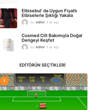
a
y
Elbisebul’ da Uygun Fiyatlı
a
Elbiselerle Şıklığı Yakala
g
o
by
editor
3 ay ago
2
a
y
Cosmed Cilt Bakımıyla Doğal
a
Dengeyi Keşfet
g
o
by
editor
3 ay ago
3
a
y
a
EDITÖRÜN SEÇTIKLERI
g
o
1