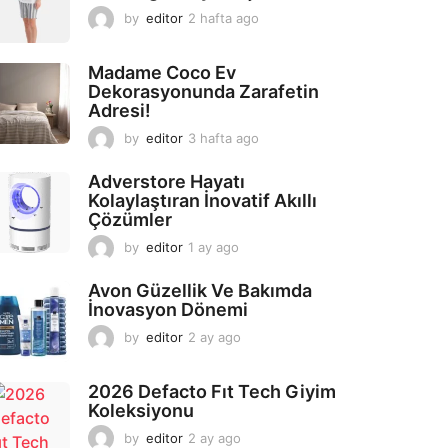
by
editor
2 hafta ago
2
a
y
Madame Coco Ev
a
Dekorasyonunda Zarafetin
g
Adresi!
o
by
editor
3 hafta ago
2
a
y
Adverstore Hayatı
a
Kolaylaştıran İnovatif Akıllı
g
Çözümler
o
by
editor
1 ay ago
2
a
y
Avon Güzellik Ve Bakımda
a
İnovasyon Dönemi
g
by
editor
2 ay ago
2
o
a
y
2026 Defacto Fıt Tech Giyim
a
Koleksiyonu
g
o
by
editor
2 ay ago
2