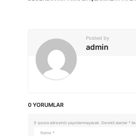
P
a
g
i
Posted by
n
admin
a
t
i
o
n
0 YORUMLAR
E-posta adresiniz yayınlanmayacak.
Gerekli alanlar
*
ile