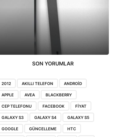
SON YORUMLAR
2012
AKILLI TELEFON
ANDROID
APPLE
AVEA
BLACKBERRY
CEP TELEFONU
FACEBOOK
FIYAT
GALAXY S3
GALAXY S4
GALAXY S5
GOOGLE
GÜNCELLEME
HTC