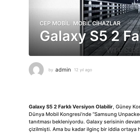
CEP MOBIL
,
MOBIL CIHAZLAR
1
Galaxy S5 2 Far
2
y
ı
l
a
g
admin
by
12 yıl ago
1
o
2
y
1
ı
2
l
y
a
g
ı
Galaxy S5 2 Farklı Versiyon Olabilir
, Güney Kor
o
l
Dünya Mobil Kongresi’nde “Samsung Unpacked 20
a
tanıtması bekleniyordu. Galaxy serisinin devam
g
çizilmişti. Ama bu kadar ilginç bir iddia ortaya 
o