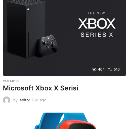
o
464
516
CEP MOBIL
Microsoft Xbox X Serisi
by
editor
7 yıl ago
7
y
ı
l
a
g