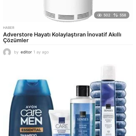
502
558
HABER
Adverstore Hayatı Kolaylaştıran İnovatif Akıllı
Çözümler
by
editor
1 ay ago
2
a
y
a
g
o