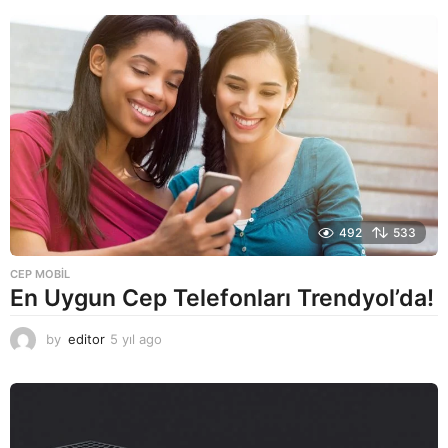
492
533
CEP MOBIL
En Uygun Cep Telefonları Trendyol’da!
by
editor
5 yıl ago
5
y
ı
l
a
g