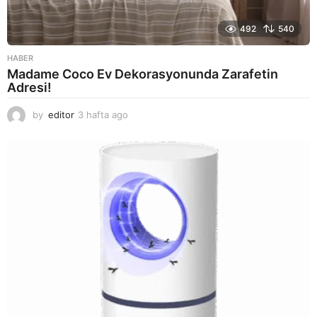
492
540
HABER
Madame Coco Ev Dekorasyonunda Zarafetin
Adresi!
by
editor
3 hafta ago
2
a
y
a
g
o