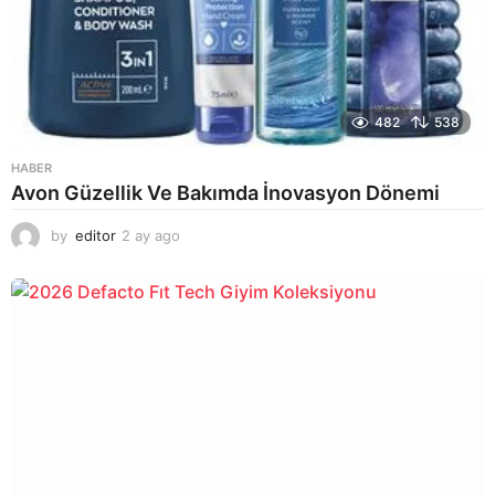
482
538
HABER
Avon Güzellik Ve Bakımda İnovasyon Dönemi
by
editor
2 ay ago
2
a
y
a
g
o