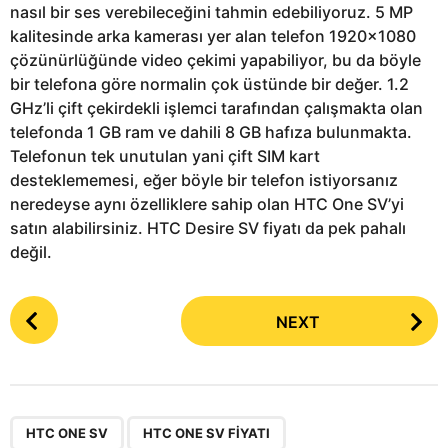
nasıl bir ses verebileceğini tahmin edebiliyoruz. 5 MP
kalitesinde arka kamerası yer alan telefon 1920×1080
çözünürlüğünde video çekimi yapabiliyor, bu da böyle
bir telefona göre normalin çok üstünde bir değer. 1.2
GHz’li çift çekirdekli işlemci tarafından çalışmakta olan
telefonda 1 GB ram ve dahili 8 GB hafıza bulunmakta.
Telefonun tek unutulan yani çift SIM kart
desteklememesi, eğer böyle bir telefon istiyorsanız
neredeyse aynı özelliklere sahip olan HTC One SV’yi
satın alabilirsiniz. HTC Desire SV fiyatı da pek pahalı
değil.
P
NEXT
o
s
t
P
,
,
,
a
HTC ONE SV
HTC ONE SV FIYATI