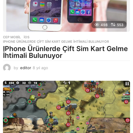
498
553
CEP MOBIL
,
IOS
IPHONE ÜRÜNLERDE ÇIFT SIM KART GELME İHTIMALI BULUNUYOR
IPhone Ürünlerde Çift Sim Kart Gelme
İhtimali Bulunuyor
by
editor
8 yıl ago
8
y
ı
l
a
g
o