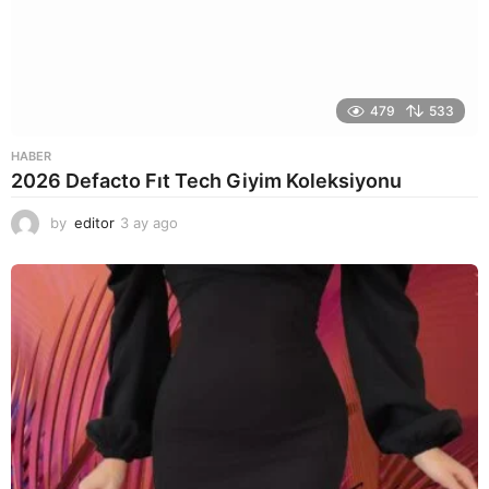
479
533
HABER
2026 Defacto Fıt Tech Giyim Koleksiyonu
by
editor
3 ay ago
2
a
y
a
g
o