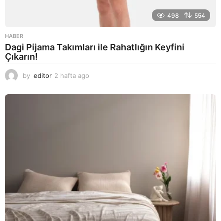
498
554
HABER
Dagi Pijama Takımları ile Rahatlığın Keyfini
Çıkarın!
by
editor
2 hafta ago
2
a
y
a
g
o