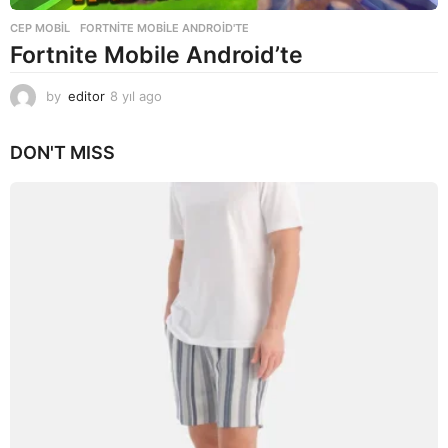
CEP MOBIL
FORTNITE MOBILE ANDROID'TE
Fortnite Mobile Android’te
by
editor
8 yıl ago
8
y
ı
DON'T MISS
l
a
g
o