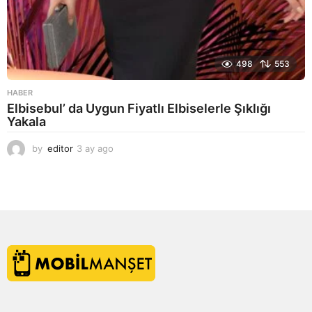
498
553
HABER
Elbisebul’ da Uygun Fiyatlı Elbiselerle Şıklığı
Yakala
by
editor
3 ay ago
2
a
y
a
g
o