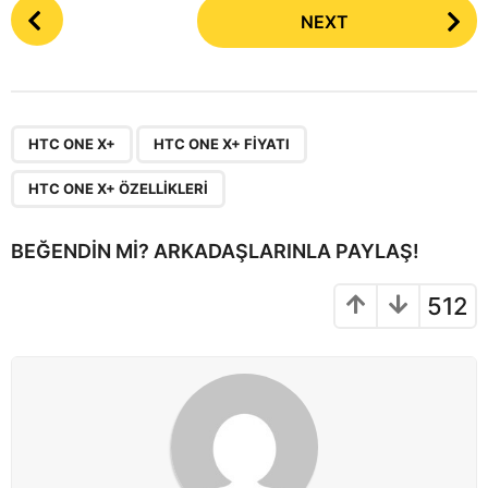
P
NEXT
o
s
t
P
,
,
a
HTC ONE X+
HTC ONE X+ FIYATI
g
HTC ONE X+ ÖZELLIKLERI
i
n
BEĞENDIN MI? ARKADAŞLARINLA PAYLAŞ!
a
t
512
i
o
n