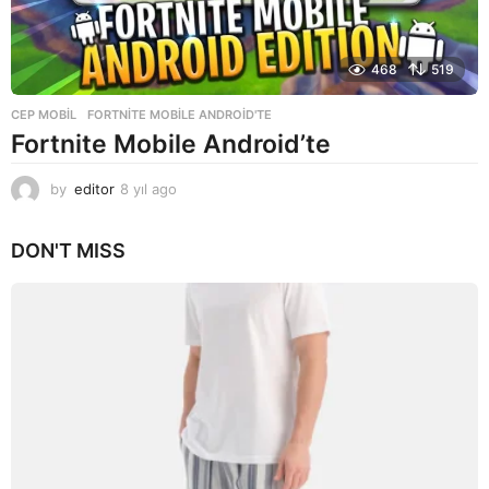
468
519
CEP MOBIL
FORTNITE MOBILE ANDROID'TE
Fortnite Mobile Android’te
by
editor
8 yıl ago
8
y
ı
DON'T MISS
l
a
g
o