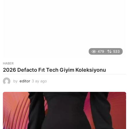
479
533
HABER
2026 Defacto Fıt Tech Giyim Koleksiyonu
by
editor
3 ay ago
2
a
y
a
g
o