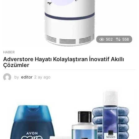
502
558
HABER
Adverstore Hayatı Kolaylaştıran İnovatif Akıllı
Çözümler
by
editor
2 ay ago
2
a
y
a
g
o