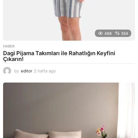
498
554
HABER
Dagi Pijama Takımları ile Rahatlığın Keyfini
Çıkarın!
by
editor
2 hafta ago
2
a
y
a
g
o