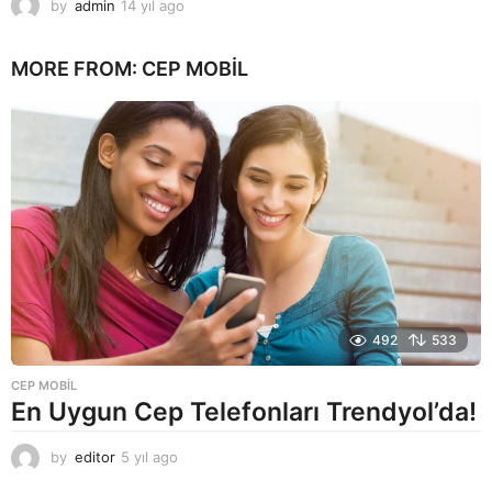
by
admin
14 yıl ago
1
4
y
MORE FROM:
CEP MOBIL
ı
l
a
g
o
492
533
CEP MOBIL
En Uygun Cep Telefonları Trendyol’da!
by
editor
5 yıl ago
5
y