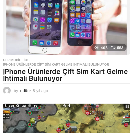
o
498
553
CEP MOBIL
,
IOS
IPHONE ÜRÜNLERDE ÇIFT SIM KART GELME İHTIMALI BULUNUYOR
IPhone Ürünlerde Çift Sim Kart Gelme
İhtimali Bulunuyor
by
editor
8 yıl ago
8
y
ı
l
a
g
o