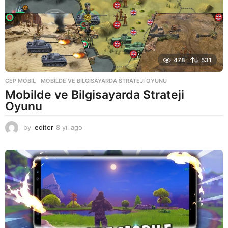
478
531
CEP MOBIL
MOBILDE VE BILGISAYARDA STRATEJI OYUNU
Mobilde ve Bilgisayarda Strateji
Oyunu
by
editor
8 yıl ago
8
y
ı
l
a
g
o