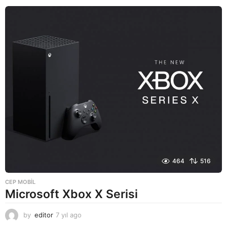
ı
l
a
g
o
464
516
CEP MOBIL
Microsoft Xbox X Serisi
by
editor
7 yıl ago
7
y