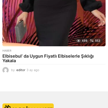
498
553
HABER
Elbisebul’ da Uygun Fiyatlı Elbiselerle Şıklığı
Yakala
by
editor
3 ay ago
2
a
y
a
g
o