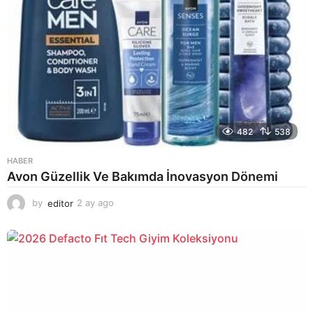
482
538
HABER
Avon Güzellik Ve Bakımda İnovasyon Dönemi
by
editor
2 ay ago
2
a
y
a
g
o