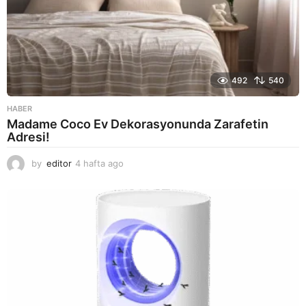
492
540
HABER
Madame Coco Ev Dekorasyonunda Zarafetin
Adresi!
by
editor
4 hafta ago
2
a
y
a
g
o