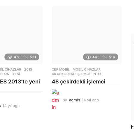
478
531
463
516
IL CIHAZLAR
2013
,
CEP MOBIL
,
MOBIL CIHAZLAR
LEFON
,
YENI
48 ÇEKIRDEKLI IŞLEMCI
,
INTEL
CES 2013’te yeni
48 çekirdekli işlemci
by
admin
14 yıl ago
1
n
14 yıl ago
1
4
4
y
y
ı
ı
l
F
l
a