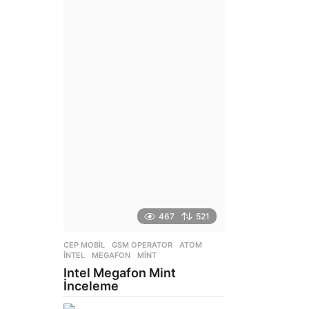
g
o
467
521
CEP MOBIL
,
GSM OPERATOR
ATOM
,
INTEL
,
MEGAFON
,
MINT
Intel Megafon Mint
İnceleme