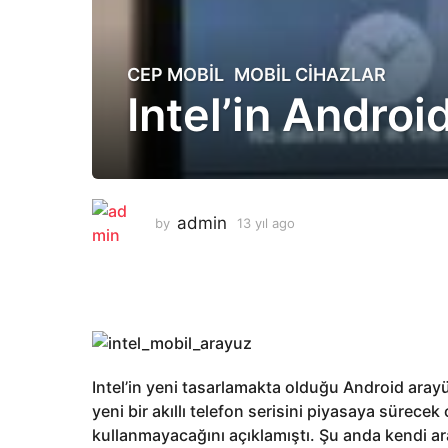
CEP MOBIL
,
MOBIL CIHAZLAR
1
Intel’in Androi
3
y
ı
l
a
g
admin
by
13 yıl ago
1
o
3
y
1
ı
3
l
y
a
g
ı
o
l
Intel’in yeni tasarlamakta olduğu Android aray
a
yeni bir akıllı telefon serisini piyasaya sürece
g
kullanmayacağını açıklamıştı. Şu anda kendi ar
o