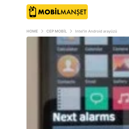
HOME
CEP MOBIL
Intel'in Android arayüzü