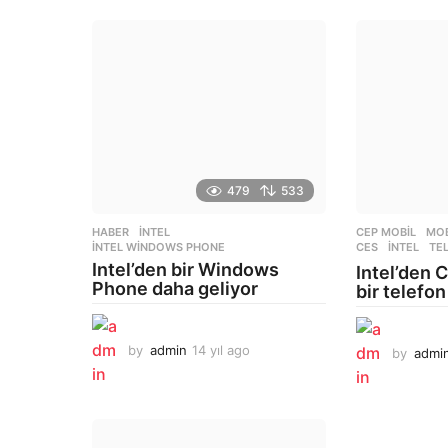
479
533
HABER
INTEL
,
CEP MOBIL
,
MOB
INTEL WINDOWS PHONE
CES
,
INTEL
,
TE
Intel’den bir Windows
Intel’den 
Phone daha geliyor
bir telefon
by
admin
14 yıl ago
1
by
admi
4
y
ı
l
a