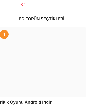
a
y
a
g
EDITÖRÜN SEÇTIKLERI
o
1
rikik Oyunu Android İndir