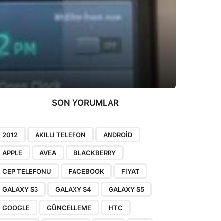
SON YORUMLAR
2012
AKILLI TELEFON
ANDROID
APPLE
AVEA
BLACKBERRY
CEP TELEFONU
FACEBOOK
FIYAT
GALAXY S3
GALAXY S4
GALAXY S5
GOOGLE
GÜNCELLEME
HTC