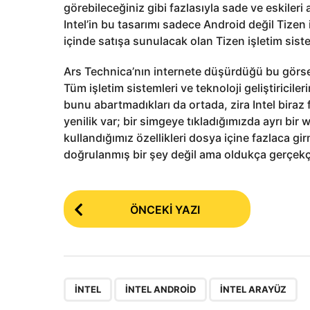
görebileceğiniz gibi fazlasıyla sade ve eskileri 
Intel’in bu tasarımı sadece Android değil Tizen
içinde satışa sunulacak olan Tizen işletim sist
Ars Technica’nın internete düşürdüğü bu görse
Tüm işletim sistemleri ve teknoloji geliştiricil
bunu abartmadıkları da ortada, zira Intel biraz
yenilik var; bir simgeye tıkladığımızda ayrı bir w
kullandığımız özellikleri dosya içine fazlaca gi
doğrulanmış bir şey değil ama oldukça gerçek
P
ÖNCEKI YAZI
o
s
t
P
,
,
INTEL
INTEL ANDROID
INTEL ARAYÜZ