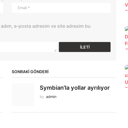
 adım, e-posta adresim ve site adresim bu
SONRAKİ GÖNDERİ
Symbian'la yollar ayrılıyor
by
admin