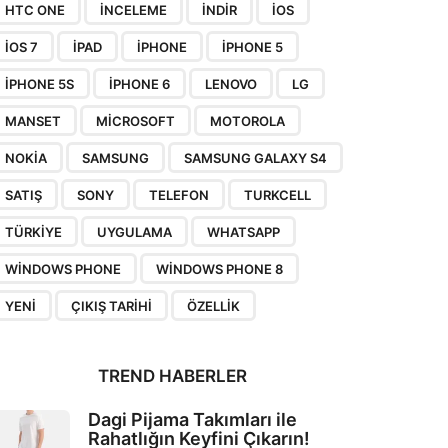
HTC ONE
INCELEME
INDIR
IOS
IOS 7
IPAD
IPHONE
IPHONE 5
IPHONE 5S
IPHONE 6
LENOVO
LG
MANSET
MICROSOFT
MOTOROLA
NOKIA
SAMSUNG
SAMSUNG GALAXY S4
SATIŞ
SONY
TELEFON
TURKCELL
TÜRKIYE
UYGULAMA
WHATSAPP
WINDOWS PHONE
WINDOWS PHONE 8
YENI
ÇIKIŞ TARIHI
ÖZELLIK
TREND HABERLER
Dagi Pijama Takımları ile
Rahatlığın Keyfini Çıkarın!