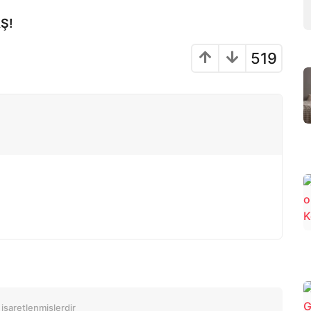
Ş!
519
 işaretlenmişlerdir