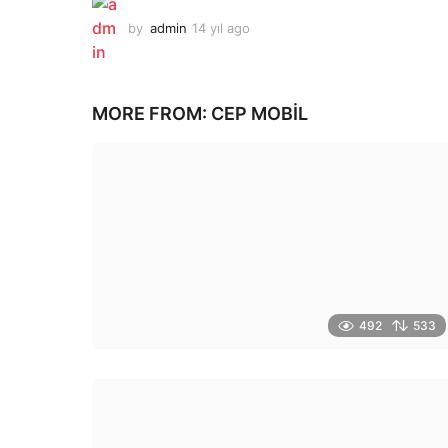
by
admin
14 yıl ago
1
4
y
ı
l
MORE FROM:
CEP MOBIL
a
g
o
492
533