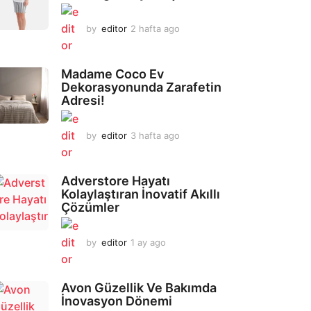
by
editor
2 hafta ago
2
a
y
a
Madame Coco Ev
g
Dekorasyonunda Zarafetin
o
Adresi!
by
editor
3 hafta ago
2
a
y
a
Adverstore Hayatı
g
Kolaylaştıran İnovatif Akıllı
o
Çözümler
by
editor
1 ay ago
2
a
y
a
Avon Güzellik Ve Bakımda
g
İnovasyon Dönemi
o