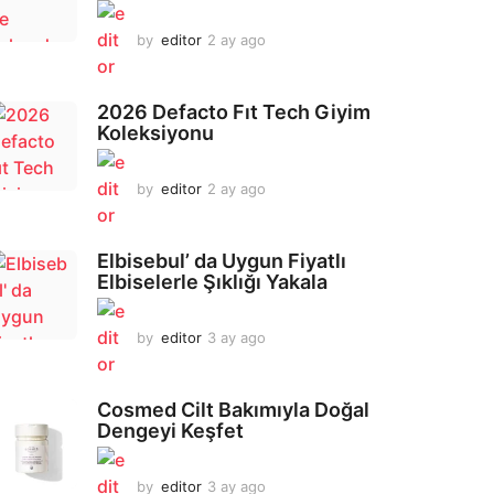
by
editor
2 ay ago
2
a
y
a
2026 Defacto Fıt Tech Giyim
g
Koleksiyonu
o
by
editor
2 ay ago
2
a
y
a
Elbisebul’ da Uygun Fiyatlı
g
Elbiselerle Şıklığı Yakala
o
by
editor
3 ay ago
2
a
y
a
Cosmed Cilt Bakımıyla Doğal
g
Dengeyi Keşfet
o
by
editor
3 ay ago
3