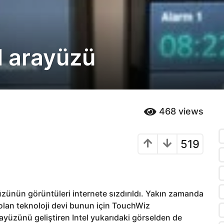
d arayüzü
468
views
519
üzünün görüntüleri internete sızdırıldı. Yakın zamanda
k olan teknoloji devi bunun için TouchWiz
ayüzünü geliştiren Intel yukarıdaki görselden de