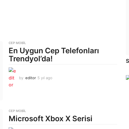
CEP MOBIL
En Uygun Cep Telefonları
Trendyol’da!
S
by
editor
5 yıl ago
5
y
ı
l
a
g
o
CEP MOBIL
Microsoft Xbox X Serisi