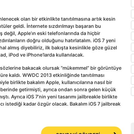
lenecek olan bir etkinlikte tanıtılmasına artık kesin
ntüler geldi. İnternete sızdırılmayı başaran bu
değil, Apple’ın eski telefonlarında da hiçbir
rılanların doğru olduğunu hatırlatalım. iOS 7 yeni
l almış diyebiliriz, ilk bakışta kesinlikle göze güzel
ad, iPod ve iPhone’larda kullanılacak.
n sözlerine bakacak olursak “mükemmel” bir görüntüye
süre kaldı. WWDC 2013 etkinliğinde tanıtılması
le birlikte bakalım Apple, kullanıcılarına nasıl bir
berinde getirmişti, ayrıca ondan sonra gelen küçük
ı. Ayrıca iOS 7’nin yeni tasarımı jailbreakle birlikte
ı istediği kadar özgür olacak. Bakalım iOS 7 jailbreak