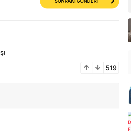
SONRAKİ GÖNDERİ
Ş!
519