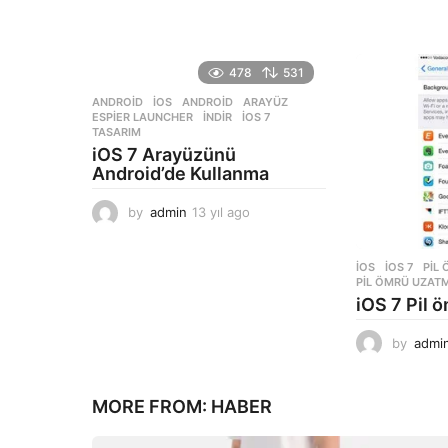
l
a
g
o
478
531
ANDROID
,
İOS
ANDROID
,
ARAYÜZ
,
ESPIER LAUNCHER
,
INDIR
,
IOS 7
,
TASARIM
iOS 7 Arayüzünü
Android’de Kullanma
by
admin
13 yıl ago
1
3
y
İOS
IOS 7
,
PIL
ı
PIL ÖMRÜ UZAT
l
iOS 7 Pil 
a
g
by
admi
o
MORE FROM:
HABER