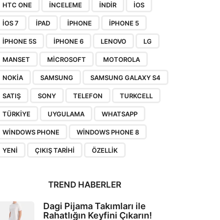
HTC ONE
INCELEME
INDIR
IOS
IOS 7
IPAD
IPHONE
IPHONE 5
IPHONE 5S
IPHONE 6
LENOVO
LG
MANSET
MICROSOFT
MOTOROLA
NOKIA
SAMSUNG
SAMSUNG GALAXY S4
SATIŞ
SONY
TELEFON
TURKCELL
TÜRKIYE
UYGULAMA
WHATSAPP
WINDOWS PHONE
WINDOWS PHONE 8
YENI
ÇIKIŞ TARIHI
ÖZELLIK
TREND HABERLER
Dagi Pijama Takımları ile
Rahatlığın Keyfini Çıkarın!