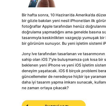
Bir hafta sonra, 10 Haziran’da Amerika’da düzen
bir gözle bakılan yeni nesil iPhone’dan ilk görü
fotoğraflar Apple tarafından henüz doğrulanmış 
doğrulama yapmadığını ama genelde basına sızdı
tasarımıyla keskinlikten vazgeçip yumuşak bir ha
bir görünüm sunuyor. Bu yeni işletim sistemi iP
Jony Ive tarafından tasarlanan ve tasarımcını
sahip olan iOS 7’yle buluşmamıza çok kısa bir 
beklenen yeni iPhone ve yeni iOS işletim sistemiy
deneyim yaşatacak. iOS 6 birçok problemi bera
güncellemeler de neredeyse hiçbir işe yaramamışt
daha iyi tasarım yapma imkanı sunacak, kullanıc
ne zaman ortaya çıkacak?
P