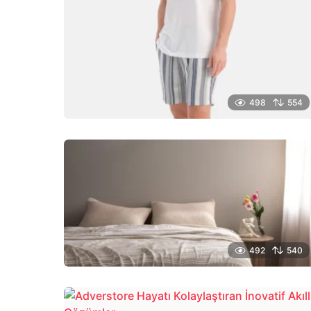
498
554
492
540