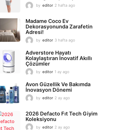
by
editor
2 hafta ago
2
a
y
Madame Coco Ev
a
Dekorasyonunda Zarafetin
g
Adresi!
o
by
editor
3 hafta ago
2
a
y
Adverstore Hayatı
a
Kolaylaştıran İnovatif Akıllı
g
Çözümler
o
by
editor
1 ay ago
2
a
y
Avon Güzellik Ve Bakımda
a
İnovasyon Dönemi
g
by
editor
2 ay ago
2
o
a
y
2026 Defacto Fıt Tech Giyim
a
Koleksiyonu
g
o
by
editor
2 ay ago
2