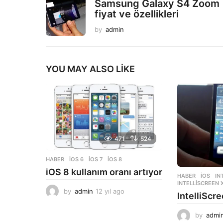
Samsung Galaxy S4 Zoom
fiyat ve özellikleri
by
admin
YOU MAY ALSO LIKE
471
524
HABER
IOS 6
,
IOS 7
,
IOS 8
iOS 8 kullanım oranı artıyor
HABER
,
İOS
IN
INTELLISCREEN X
by
admin
12 yıl ago
1
IntelliScre
2
y
by
admi
ı