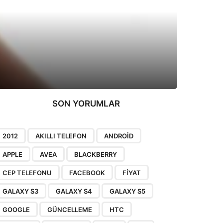
SON YORUMLAR
2012
AKILLI TELEFON
ANDROID
APPLE
AVEA
BLACKBERRY
CEP TELEFONU
FACEBOOK
FIYAT
GALAXY S3
GALAXY S4
GALAXY S5
GOOGLE
GÜNCELLEME
HTC