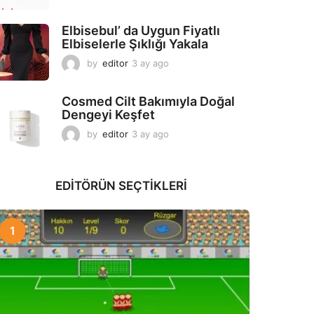
a
y
Elbisebul’ da Uygun Fiyatlı
a
Elbiselerle Şıklığı Yakala
g
o
by
editor
3 ay ago
2
a
y
Cosmed Cilt Bakımıyla Doğal
a
Dengeyi Keşfet
g
o
by
editor
3 ay ago
3
a
y
a
EDITÖRÜN SEÇTIKLERI
g
o
1