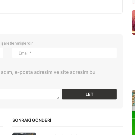
 işaretlenmişlerdir
 adım, e-posta adresim ve site adresim bu
SONRAKİ GÖNDERİ