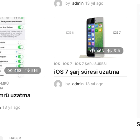
2
by
admin
13 yıl ago
1
y
3
ı
y
l
ı
a
l
g
a
o
g
o
466
519
İOS
IOS 7
,
IOS 7 ŞARJ SÜRESI
463
516
iOS 7 şarj süresi uzatma
 ÖMRÜ
,
by
admin
13 yıl ago
1
MA
3
ömrü uzatma
y
ı
n
13 yıl ago
1
l
3
a
y
g
S
ı
o
l
a
HABER