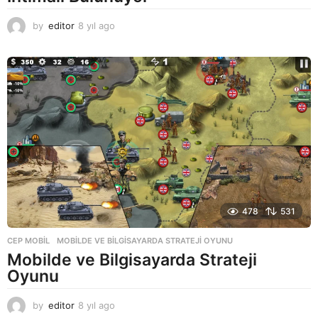
by
editor
8 yıl ago
8
y
ı
l
a
g
o
478
531
CEP MOBIL
MOBILDE VE BILGISAYARDA STRATEJI OYUNU
Mobilde ve Bilgisayarda Strateji
Oyunu
by
editor
8 yıl ago
8