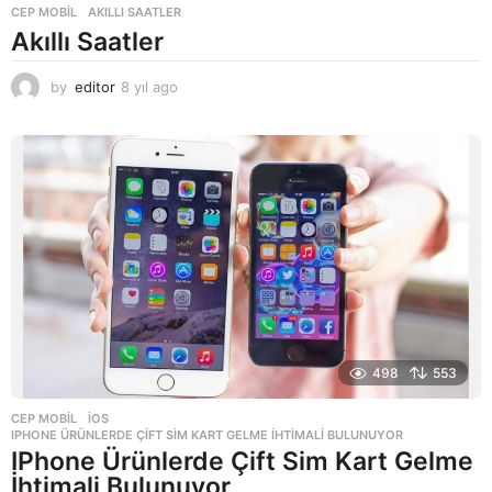
CEP MOBIL
AKILLI SAATLER
Akıllı Saatler
by
editor
8 yıl ago
8
y
ı
l
a
g
o
498
553
CEP MOBIL
,
IOS
IPHONE ÜRÜNLERDE ÇIFT SIM KART GELME İHTIMALI BULUNUYOR
IPhone Ürünlerde Çift Sim Kart Gelme
İhtimali Bulunuyor