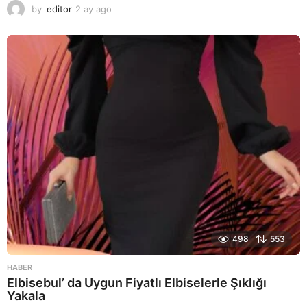
by
editor
2 ay ago
2
a
y
a
g
o
498
553
HABER
Elbisebul’ da Uygun Fiyatlı Elbiselerle Şıklığı
Yakala