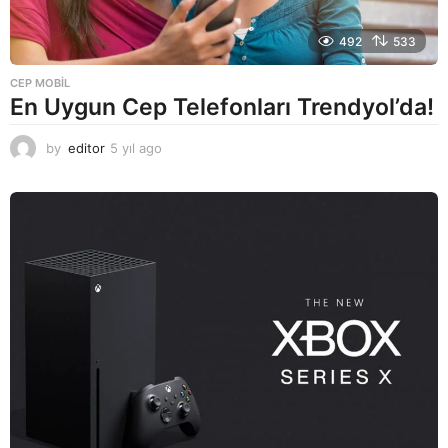
492
533
CEP MOBIL
En Uygun Cep Telefonları Trendyol’da!
by
editor
5 yıl ago
5
y
ı
l
a
g
o