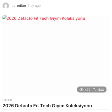
by
editor
2 ay ago
2
a
y
a
g
o
479
533
HABER
2026 Defacto Fıt Tech Giyim Koleksiyonu