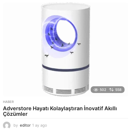
y
a
g
o
502
558
HABER
Adverstore Hayatı Kolaylaştıran İnovatif Akıllı
Çözümler
by
editor
1 ay ago
2
a