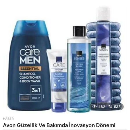
y
a
g
o
482
538
HABER
Avon Güzellik Ve Bakımda İnovasyon Dönemi