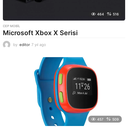
464
516
CEP MOBIL
Microsoft Xbox X Serisi
by
editor
7 yıl ago
7
y
ı
l
a
g
o
457
509