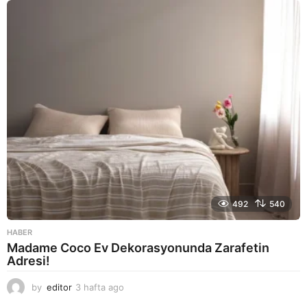
a
g
o
492
540
HABER
Madame Coco Ev Dekorasyonunda Zarafetin
Adresi!
by
editor
3 hafta ago
2
a