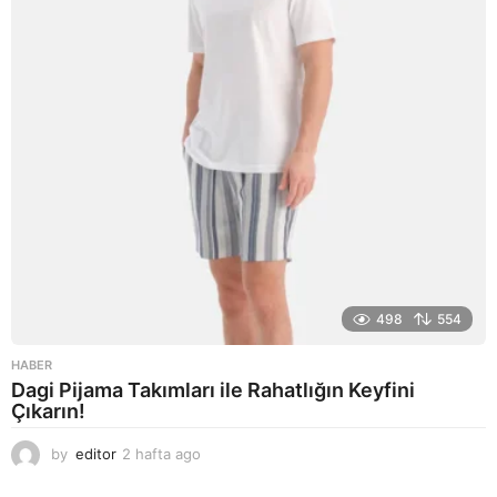
o
498
554
HABER
Dagi Pijama Takımları ile Rahatlığın Keyfini
Çıkarın!
by
editor
2 hafta ago
2
a
y