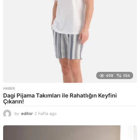
498
554
HABER
Dagi Pijama Takımları ile Rahatlığın Keyfini
Çıkarın!
by
editor
2 hafta ago
2
a
y
a
g