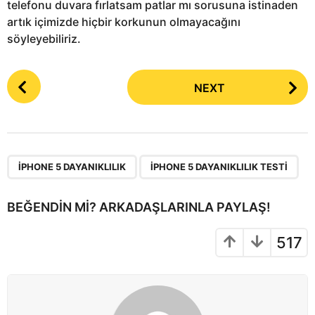
telefonu duvara fırlatsam patlar mı sorusuna istinaden
artık içimizde hiçbir korkunun olmayacağını
söyleyebiliriz.
P
NEXT
o
s
t
P
,
a
IPHONE 5 DAYANIKLILIK
IPHONE 5 DAYANIKLILIK TESTI
g
i
BEĞENDIN MI? ARKADAŞLARINLA PAYLAŞ!
n
a
517
t
i
o