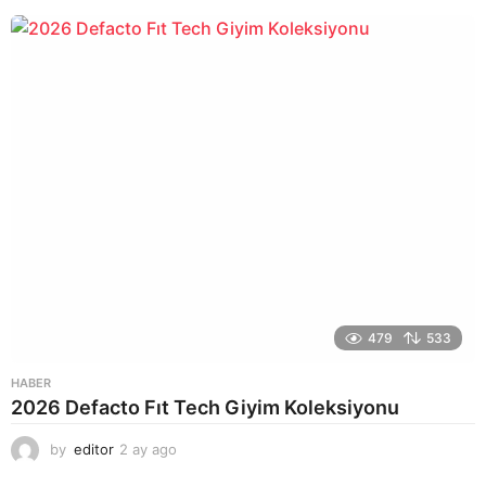
y
a
g
o
479
533
HABER
2026 Defacto Fıt Tech Giyim Koleksiyonu
by
editor
2 ay ago
2
a