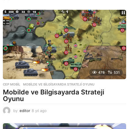
y
ı
l
a
g
o
478
531
CEP MOBIL
MOBILDE VE BILGISAYARDA STRATEJI OYUNU
Mobilde ve Bilgisayarda Strateji
Oyunu
by
editor
8 yıl ago
8
y
ı
l