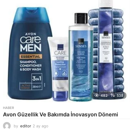
g
o
482
538
HABER
Avon Güzellik Ve Bakımda İnovasyon Dönemi
by
editor
2 ay ago
2
a