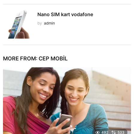
Nano SIM kart vodafone
by
admin
MORE FROM:
CEP MOBIL
492
533