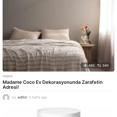
o
492
540
HABER
Madame Coco Ev Dekorasyonunda Zarafetin
Adresi!
by
editor
3 hafta ago
2
a
y
a