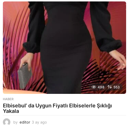
y
a
g
o
498
553
HABER
Elbisebul’ da Uygun Fiyatlı Elbiselerle Şıklığı
Yakala
by
editor
3 ay ago
2
a