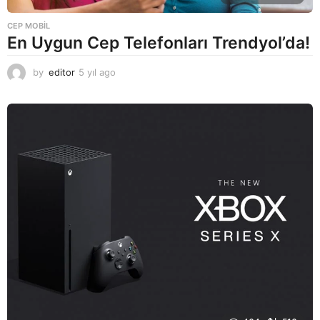
CEP MOBIL
En Uygun Cep Telefonları Trendyol’da!
by
editor
5 yıl ago
5
y
ı
l
a
g
o