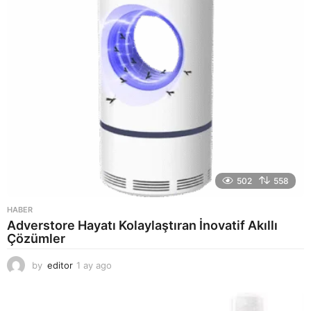
g
o
502
558
HABER
Adverstore Hayatı Kolaylaştıran İnovatif Akıllı
Çözümler
by
editor
1 ay ago
2
a
y
a