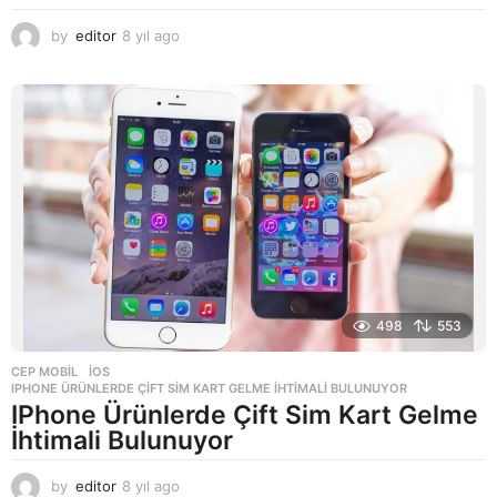
by
editor
8 yıl ago
8
y
ı
l
a
g
o
498
553
CEP MOBIL
,
IOS
IPHONE ÜRÜNLERDE ÇIFT SIM KART GELME İHTIMALI BULUNUYOR
IPhone Ürünlerde Çift Sim Kart Gelme
İhtimali Bulunuyor
by
editor
8 yıl ago
8