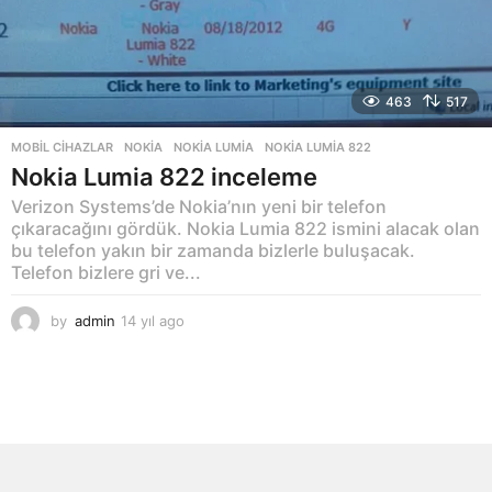
463
517
MOBIL CIHAZLAR
NOKIA
,
NOKIA LUMIA
,
NOKIA LUMIA 822
Nokia Lumia 822 inceleme
Verizon Systems’de Nokia’nın yeni bir telefon
çıkaracağını gördük. Nokia Lumia 822 ismini alacak olan
bu telefon yakın bir zamanda bizlerle buluşacak.
Telefon bizlere gri ve...
by
admin
14 yıl ago
1
4
y
ı
l
a
g
o