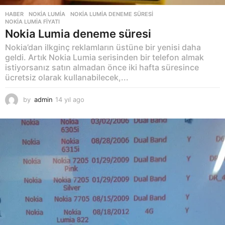
HABER
NOKIA LUMIA
,
NOKIA LUMIA DENEME SÜRESI
,
NOKIA LUMIA FIYATI
Nokia Lumia deneme süresi
Nokia’dan ilkginç reklamların üstüne bir yenisi daha
geldi. Artık Nokia Lumia serisinden bir telefon almak
istiyorsanız satın almadan önce iki hafta süresince
ücretsiz olarak kullanabilecek,...
by
admin
14 yıl ago
1
4
y
ı
l
a
g
o