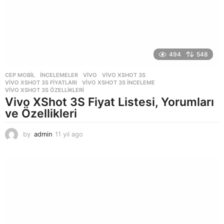
494
548
CEP MOBIL
,
İNCELEMELER
VIVO
,
VIVO XSHOT 3S
,
VIVO XSHOT 3S FIYATLARI
,
VIVO XSHOT 3S INCELEME
,
VIVO XSHOT 3S ÖZELLIKLERI
Vivo XShot 3S Fiyat Listesi, Yorumları
ve Özellikleri
by
admin
11 yıl ago
1
1
y
ı
l
a
g
o