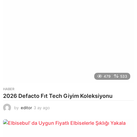
o
479
533
HABER
2026 Defacto Fıt Tech Giyim Koleksiyonu
by
editor
3 ay ago
2
a
y
a
g
o