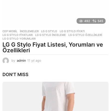
492
545
CEP MOBIL
,
İNCELEMELER
LG G STYLO
,
LG G STYLO FIYATI
,
LG G STYLO FIYATLARI
,
LG G STYLO INCELEME
,
LG G STYLO ÖZELLIKLERI
,
LG G STYLO YORUMLARI
LG G Stylo Fiyat Listesi, Yorumları ve
Özellikleri
by
admin
11 yıl ago
1
1
y
DON'T MISS
ı
l
a
g
o