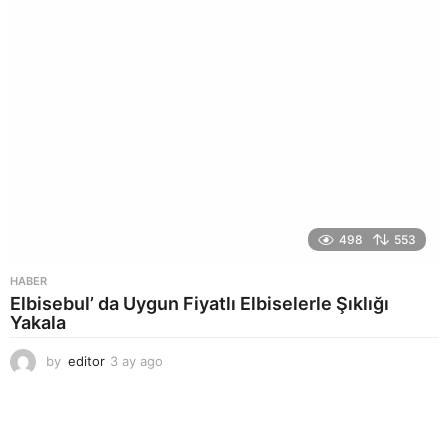
498
553
HABER
Elbisebul’ da Uygun Fiyatlı Elbiselerle Şıklığı
Yakala
by
editor
3 ay ago
2
a
y
a
g