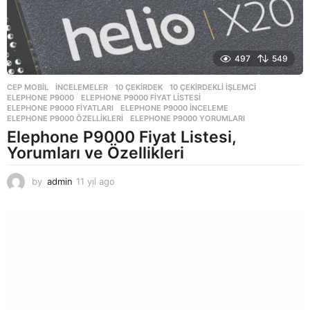
497
549
CEP MOBIL
,
İNCELEMELER
10 ÇEKIRDEK
,
10 ÇEKIRDEKLI IŞLEMCI
,
ELEPHONE P9000
,
ELEPHONE P9000 FIYAT LISTESI
,
ELEPHONE P9000 FIYATLARI
,
ELEPHONE P9000 INCELEME
,
ELEPHONE P9000 ÖZELLIKLERI
,
ELEPHONE P9000 YORUMLARI
Elephone P9000 Fiyat Listesi,
Yorumları ve Özellikleri
by
admin
11 yıl ago
1
1
y
ı
l
a
g
o