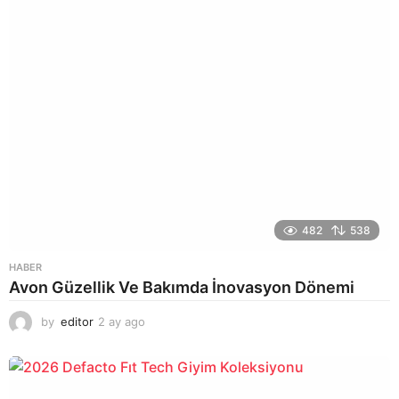
482
538
HABER
Avon Güzellik Ve Bakımda İnovasyon Dönemi
by
editor
2 ay ago
2
a
y
a
g