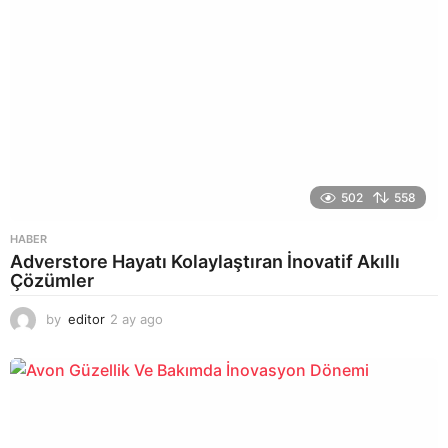
502
558
HABER
Adverstore Hayatı Kolaylaştıran İnovatif Akıllı
Çözümler
by
editor
2 ay ago
2
a
y
a
g
o