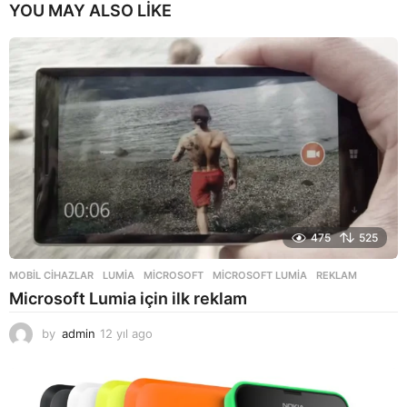
YOU MAY ALSO LIKE
475
525
MOBIL CIHAZLAR
LUMIA
,
MICROSOFT
,
MICROSOFT LUMIA
,
REKLAM
Microsoft Lumia için ilk reklam
by
admin
12 yıl ago
1
2
y
ı
l