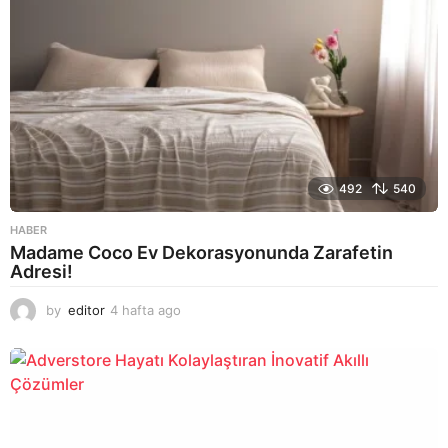
492
540
HABER
Madame Coco Ev Dekorasyonunda Zarafetin
Adresi!
by
editor
4 hafta ago
2
a
y
a
g
o