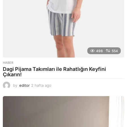
498
554
HABER
Dagi Pijama Takımları ile Rahatlığın Keyfini
Çıkarın!
by
editor
2 hafta ago
2
a
y
a
g
o