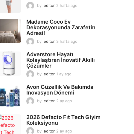
by
editor
2 hafta ago
2
a
y
Madame Coco Ev
a
Dekorasyonunda Zarafetin
g
Adresi!
o
by
editor
3 hafta ago
2
a
y
Adverstore Hayatı
a
Kolaylaştıran İnovatif Akıllı
g
Çözümler
o
by
editor
1 ay ago
2
a
y
Avon Güzellik Ve Bakımda
a
İnovasyon Dönemi
g
by
editor
2 ay ago
2
o
a
y
2026 Defacto Fıt Tech Giyim
a
Koleksiyonu
g
o
by
editor
2 ay ago
2