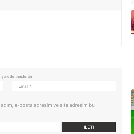
 işaretlenmişlerdir
 adım, e-posta adresim ve site adresim bu