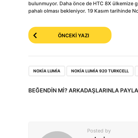
bulunmuyor. Daha önce de HTC 8X ülkemize gi
pahalı olması bekleniyor. 19 Kasım tarihinde Nok
P
ÖNCEKI YAZI
o
s
t
P
,
,
NOKIA LUMIA
NOKIA LUMIA 920 TURKCELL
a
g
BEĞENDIN MI? ARKADAŞLARINLA PAYLA
i
n
a
t
Posted by