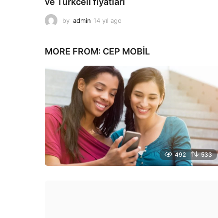
ve Turkcell fiyatları
by
admin
14 yıl ago
1
4
y
ı
MORE FROM:
CEP MOBIL
l
a
g
o
492
533