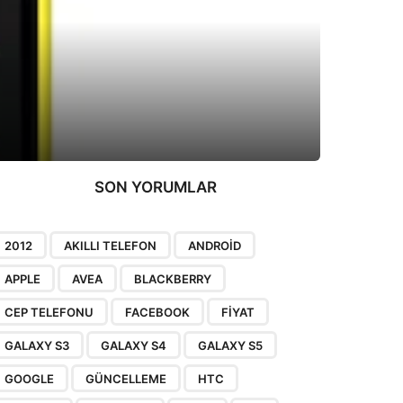
SON YORUMLAR
2012
AKILLI TELEFON
ANDROID
APPLE
AVEA
BLACKBERRY
CEP TELEFONU
FACEBOOK
FIYAT
GALAXY S3
GALAXY S4
GALAXY S5
GOOGLE
GÜNCELLEME
HTC