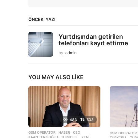
ÖNCEKI YAZI
Yurtdışından getirilen
telefonları kayıt ettirme
by
admin
YOU MAY ALSO LIKE
483
533
GSM OPERATOR
,
HABER
CEO
,
GSM OPERATOR
KAAN TERZIOĞLU
,
TURKCELL
,
YENI
TURKCELL
,
TUR