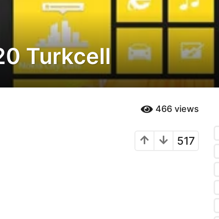
0 Turkcell
466
views
517