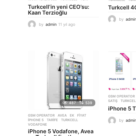
Turkcell’in yeni CEO’su:
Turkcell 4G
Kaan Terzioğlu
by
admi
by
admin
11 yıl ago
1
1
y
ı
l
a
g
o
GSM OPERATOR
SATIŞ
,
TURKCEL
487
539
iPhone 5 Tu
GSM OPERATOR
AVEA
,
EK
,
FIYAT
,
IPHONE 5
,
TARIFE
,
TURKCELL
,
by
admi
VODAFONE
iPhone 5 Vodafone, Avea