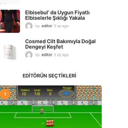
a
y
Elbisebul’ da Uygun Fiyatlı
a
Elbiselerle Şıklığı Yakala
g
o
by
editor
3 ay ago
2
a
y
Cosmed Cilt Bakımıyla Doğal
a
Dengeyi Keşfet
g
o
by
editor
3 ay ago
3
a
y
a
EDITÖRÜN SEÇTIKLERI
g
o
1