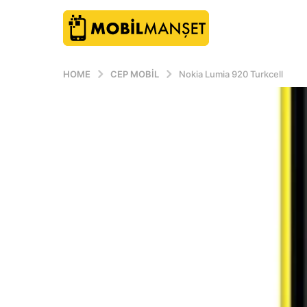
HOME
CEP MOBIL
Nokia Lumia 920 Turkcell