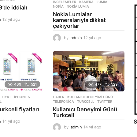
İNCELEMELER
KAMERA
,
LUMIA
,
’de iddialı
NOKIA
,
NOKIA LUMIA
Nokia Lumialar
n
12 yıl ago
1
kameralarıyla dikkat
2
çekiyorlar
y
ı
by
admin
12 yıl ago
1
l
2
a
y
g
ı
o
l
a
g
o
469
521
477
529
FIYAT
,
IPHONE 5
,
HABER
KULLANICI DENEYIMI GÜNÜ
,
L
TELEFONICA
,
TURKCELL
,
TWITTER
rkcell fiyatları
Kullanıcı Deneyimi Günü
Turkcell
S
n
14 yıl ago
1
4
by
admin
14 yıl ago
1
y
4