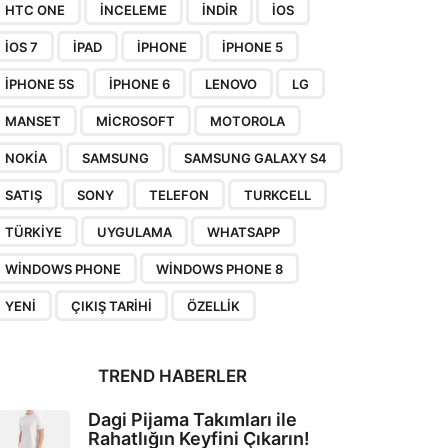
HTC ONE
INCELEME
INDIR
IOS
IOS 7
IPAD
IPHONE
IPHONE 5
IPHONE 5S
IPHONE 6
LENOVO
LG
MANSET
MICROSOFT
MOTOROLA
NOKIA
SAMSUNG
SAMSUNG GALAXY S4
SATIŞ
SONY
TELEFON
TURKCELL
TÜRKIYE
UYGULAMA
WHATSAPP
WINDOWS PHONE
WINDOWS PHONE 8
YENI
ÇIKIŞ TARIHI
ÖZELLIK
TREND HABERLER
Dagi Pijama Takımları ile
Rahatlığın Keyfini Çıkarın!