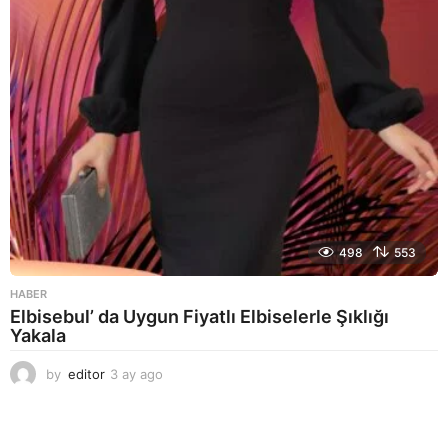
o
498
553
HABER
Elbisebul’ da Uygun Fiyatlı Elbiselerle Şıklığı
Yakala
by
editor
3 ay ago
2
a
y
a