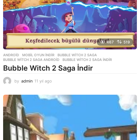
467
519
ANDROID
,
MOBIL OYUN INDIR
BUBBLE WITCH 2 SAGA
,
BUBBLE WITCH 2 SAGA ANDROID
,
BUBBLE WITCH 2 SAGA INDIR
Bubble Witch 2 Saga İndir
by
admin
11 yıl ago
1
1
y
ı
l
a
g
o