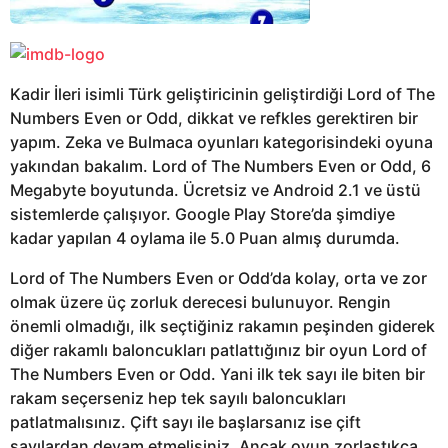
Kadir İleri isimli Türk geliştiricinin geliştirdiği Lord of The
Numbers Even or Odd, dikkat ve refkles gerektiren bir
yapım. Zeka ve Bulmaca oyunları kategorisindeki oyuna
yakından bakalım. Lord of The Numbers Even or Odd, 6
Megabyte boyutunda. Ücretsiz ve Android 2.1 ve üstü
sistemlerde çalışıyor. Google Play Store’da şimdiye
kadar yapılan 4 oylama ile 5.0 Puan almış durumda.
Lord of The Numbers Even or Odd’da kolay, orta ve zor
olmak üzere üç zorluk derecesi bulunuyor. Rengin
önemli olmadığı, ilk seçtiğiniz rakamın peşinden giderek
diğer rakamlı baloncukları patlattığınız bir oyun Lord of
The Numbers Even or Odd. Yani ilk tek sayı ile biten bir
rakam seçerseniz hep tek sayılı baloncukları
patlatmalısınız. Çift sayı ile başlarsanız ise çift
sayılardan devam etmelisiniz. Ancak oyun zorlaştıkça