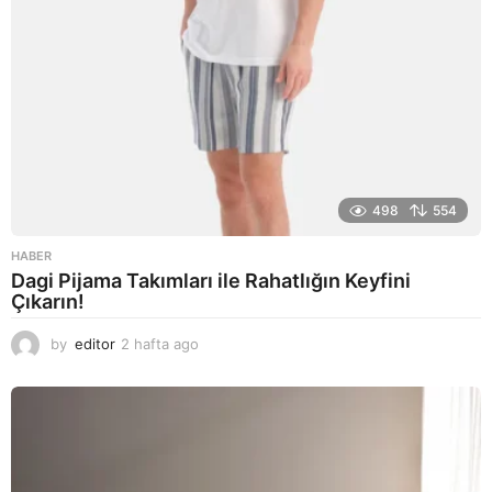
498
554
HABER
Dagi Pijama Takımları ile Rahatlığın Keyfini
Çıkarın!
by
editor
2 hafta ago
2
a
y
a
g
o