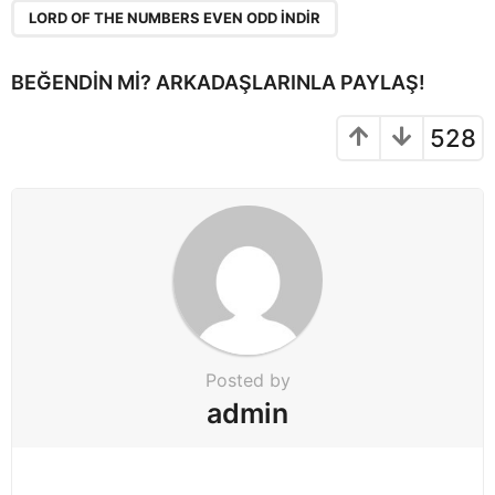
n
LORD OF THE NUMBERS EVEN ODD INDIR
a
t
BEĞENDIN MI? ARKADAŞLARINLA PAYLAŞ!
i
o
528
n
Posted by
admin