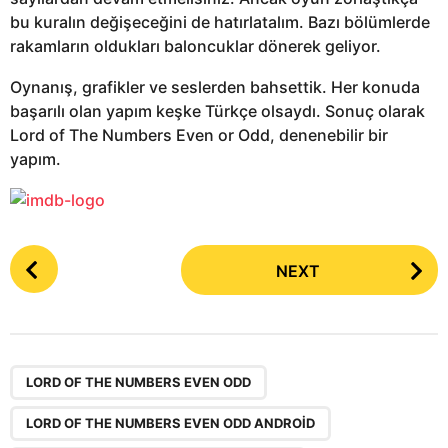
bu kuralın değişeceğini de hatırlatalım. Bazı bölümlerde
rakamların oldukları baloncuklar dönerek geliyor.
Oynanış, grafikler ve seslerden bahsettik. Her konuda
başarılı olan yapım keşke Türkçe olsaydı. Sonuç olarak
Lord of The Numbers Even or Odd, denenebilir bir
yapım.
P
NEXT
o
s
t
P
,
,
a
LORD OF THE NUMBERS EVEN ODD
g
LORD OF THE NUMBERS EVEN ODD ANDROID
i