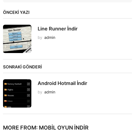
ÖNCEKI YAZI
Line Runner İndir
by
admin
SONRAKİ GÖNDERİ
Android Hotmail İndir
by
admin
MORE FROM:
MOBIL OYUN INDIR