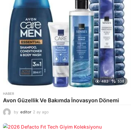
482
538
HABER
Avon Güzellik Ve Bakımda İnovasyon Dönemi
by
editor
2 ay ago
2
a
y
a