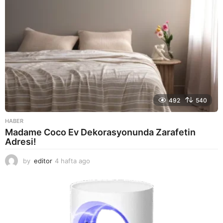
492
540
HABER
Madame Coco Ev Dekorasyonunda Zarafetin
Adresi!
by
editor
4 hafta ago
2
a
y
a
g
o