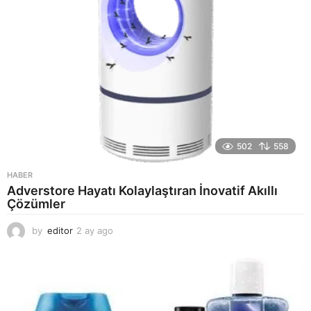
502
558
HABER
Adverstore Hayatı Kolaylaştıran İnovatif Akıllı
Çözümler
by
editor
2 ay ago
2
a
y
a
g
o