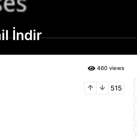
l İndir
460
views
515