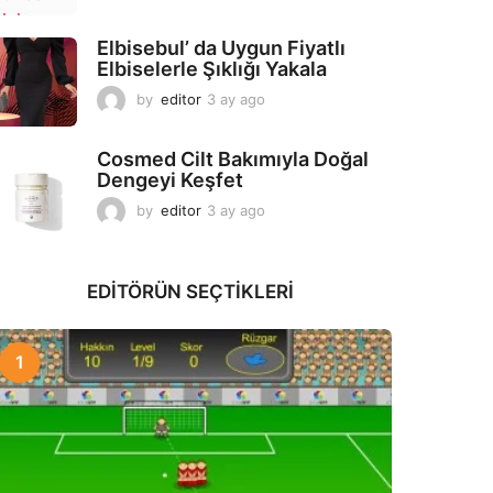
a
y
Elbisebul’ da Uygun Fiyatlı
a
Elbiselerle Şıklığı Yakala
g
o
by
editor
3 ay ago
2
a
y
Cosmed Cilt Bakımıyla Doğal
a
Dengeyi Keşfet
g
o
by
editor
3 ay ago
3
a
y
a
EDITÖRÜN SEÇTIKLERI
g
o
1