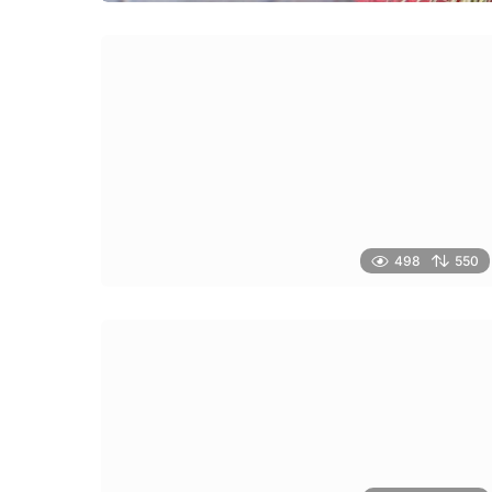
498
550