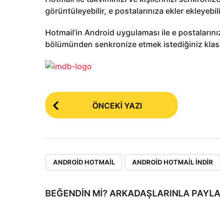
görüntüleyebilir, e postalarınıza ekler ekleyebili
Hotmail’in Android uygulaması ile e postalarınız
bölümünden senkronize etmek istediğiniz klasör
P
ÖNCEKI YAZI
o
s
t
P
,
ANDROID HOTMAIL
ANDROID HOTMAIL INDIR
a
g
BEĞENDIN MI? ARKADAŞLARINLA PAYLA
i