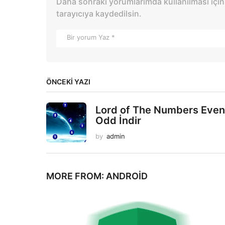
Daha sonraki yorumlarımda kullanılması için
tarayıcıya kaydedilsin.
ÖNCEKI YAZI
Lord of The Numbers Even
Odd İndir
by
admin
MORE FROM:
ANDROID