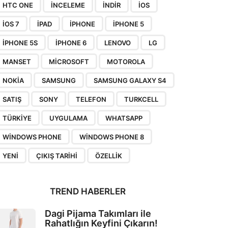
HTC ONE
INCELEME
INDIR
IOS
IOS 7
IPAD
IPHONE
IPHONE 5
IPHONE 5S
IPHONE 6
LENOVO
LG
MANSET
MICROSOFT
MOTOROLA
NOKIA
SAMSUNG
SAMSUNG GALAXY S4
SATIŞ
SONY
TELEFON
TURKCELL
TÜRKIYE
UYGULAMA
WHATSAPP
WINDOWS PHONE
WINDOWS PHONE 8
YENI
ÇIKIŞ TARIHI
ÖZELLIK
TREND HABERLER
Dagi Pijama Takımları ile
Rahatlığın Keyfini Çıkarın!