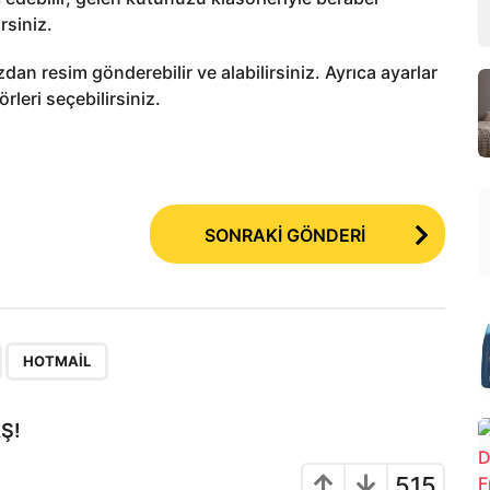
rsiniz.
dan resim gönderebilir ve alabilirsiniz. Ayrıca ayarlar
leri seçebilirsiniz.
SONRAKİ GÖNDERİ
,
HOTMAIL
Ş!
515