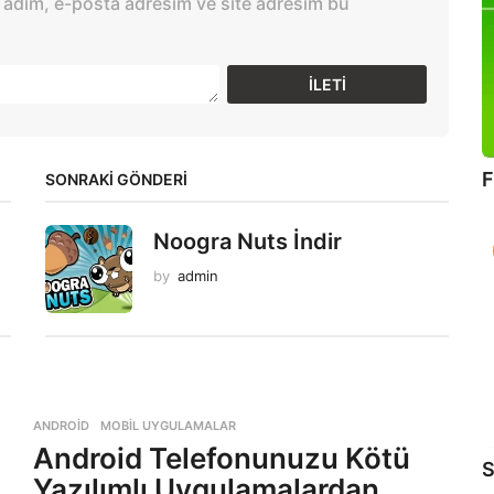
 adım, e-posta adresim ve site adresim bu
F
SONRAKİ GÖNDERİ
Noogra Nuts İndir
by
admin
ANDROID
,
MOBIL UYGULAMALAR
Android Telefonunuzu Kötü
S
Yazılımlı Uygulamalardan