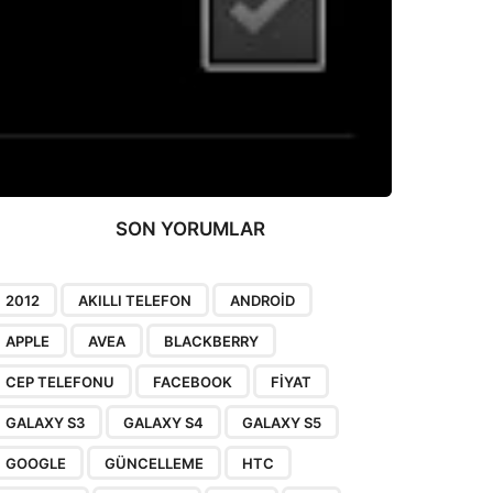
SON YORUMLAR
2012
AKILLI TELEFON
ANDROID
APPLE
AVEA
BLACKBERRY
CEP TELEFONU
FACEBOOK
FIYAT
GALAXY S3
GALAXY S4
GALAXY S5
GOOGLE
GÜNCELLEME
HTC