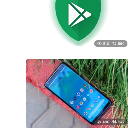
510
560
490
542