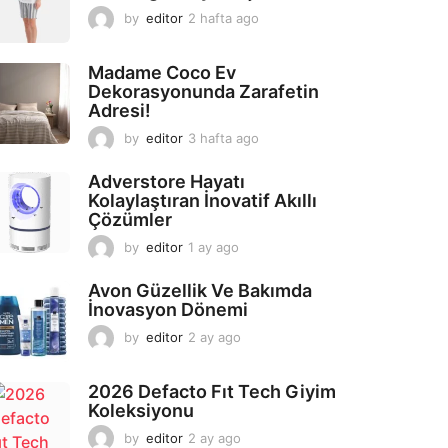
by
editor
2 hafta ago
2
a
y
Madame Coco Ev
a
Dekorasyonunda Zarafetin
g
Adresi!
o
by
editor
3 hafta ago
2
a
y
Adverstore Hayatı
a
Kolaylaştıran İnovatif Akıllı
g
Çözümler
o
by
editor
1 ay ago
2
a
y
Avon Güzellik Ve Bakımda
a
İnovasyon Dönemi
g
by
editor
2 ay ago
2
o
a
y
2026 Defacto Fıt Tech Giyim
a
Koleksiyonu
g
o
by
editor
2 ay ago
2