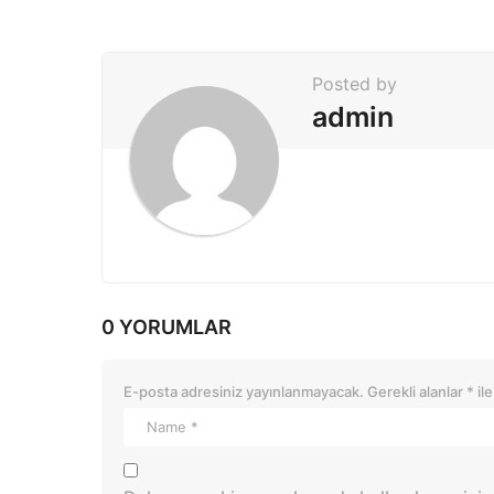
n
a
t
Posted by
i
admin
o
n
0 YORUMLAR
E-posta adresiniz yayınlanmayacak.
Gerekli alanlar
*
ile