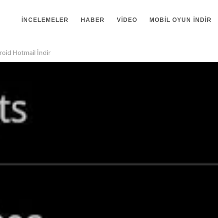
İNCELEMELER
HABER
VIDEO
MOBIL OYUN INDIR
oid Hotmail İndir