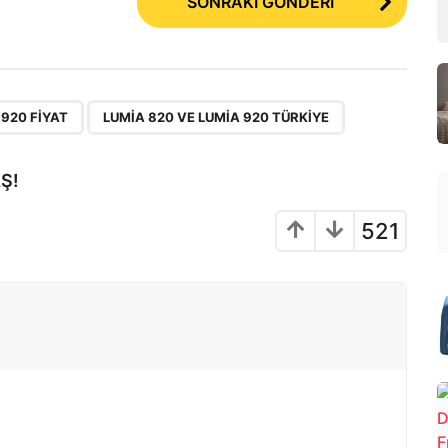
SONRAKİ GÖNDERİ
,
 920 FIYAT
LUMIA 820 VE LUMIA 920 TÜRKIYE
Ş!
521