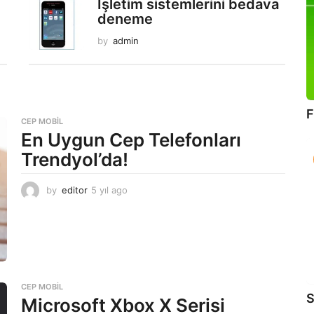
İşletim sistemlerini bedava
deneme
by
admin
F
CEP MOBIL
En Uygun Cep Telefonları
Trendyol’da!
by
editor
5 yıl ago
5
y
ı
l
a
g
o
CEP MOBIL
S
Microsoft Xbox X Serisi