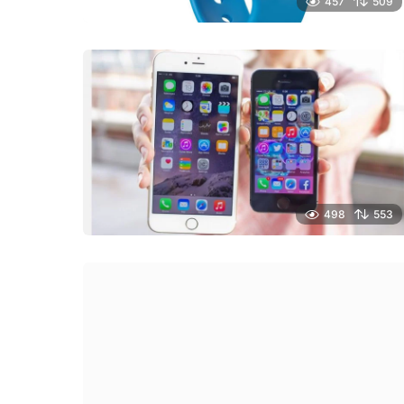
457
509
498
553