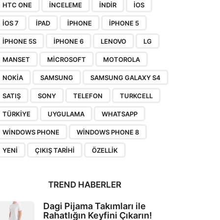
HTC ONE
INCELEME
INDIR
IOS
IOS 7
IPAD
IPHONE
IPHONE 5
IPHONE 5S
IPHONE 6
LENOVO
LG
MANSET
MICROSOFT
MOTOROLA
NOKIA
SAMSUNG
SAMSUNG GALAXY S4
SATIŞ
SONY
TELEFON
TURKCELL
TÜRKIYE
UYGULAMA
WHATSAPP
WINDOWS PHONE
WINDOWS PHONE 8
YENI
ÇIKIŞ TARIHI
ÖZELLIK
TREND HABERLER
Dagi Pijama Takımları ile
Rahatlığın Keyfini Çıkarın!