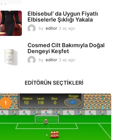
a
y
Elbisebul’ da Uygun Fiyatlı
a
Elbiselerle Şıklığı Yakala
g
o
by
editor
3 ay ago
2
a
y
Cosmed Cilt Bakımıyla Doğal
a
Dengeyi Keşfet
g
o
by
editor
3 ay ago
3
a
y
a
EDITÖRÜN SEÇTIKLERI
g
o
1