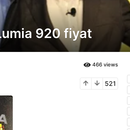
umia 920 fiyat
466
views
521