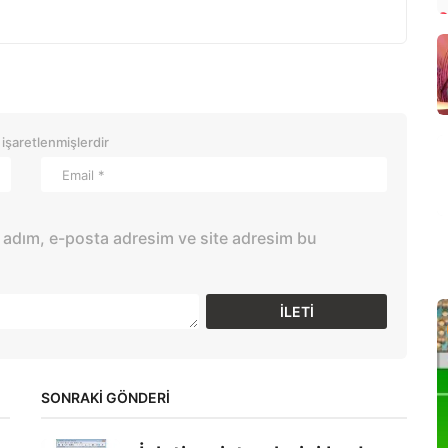
 işaretlenmişlerdir
 adım, e-posta adresim ve site adresim bu
SONRAKİ GÖNDERİ