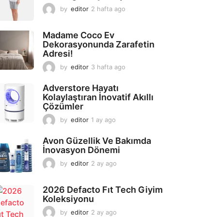
by
editor
2 hafta ago
2
a
y
Madame Coco Ev
a
Dekorasyonunda Zarafetin
g
Adresi!
o
by
editor
3 hafta ago
2
a
y
Adverstore Hayatı
a
Kolaylaştıran İnovatif Akıllı
g
Çözümler
o
by
editor
1 ay ago
2
a
y
Avon Güzellik Ve Bakımda
a
İnovasyon Dönemi
g
by
editor
2 ay ago
2
o
a
y
2026 Defacto Fıt Tech Giyim
a
Koleksiyonu
g
o
by
editor
2 ay ago
2