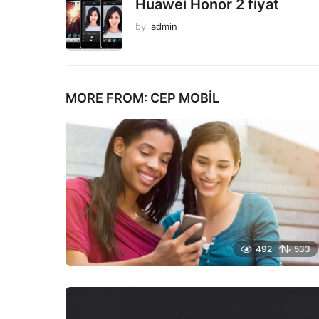
Huawei Honor 2 fiyat
by
admin
MORE FROM:
CEP MOBIL
492
533