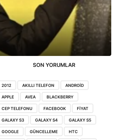
SON YORUMLAR
2012
AKILLI TELEFON
ANDROID
APPLE
AVEA
BLACKBERRY
CEP TELEFONU
FACEBOOK
FIYAT
GALAXY S3
GALAXY S4
GALAXY S5
GOOGLE
GÜNCELLEME
HTC