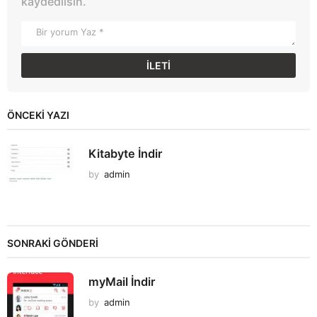
kaydedilsin.
ÖNCEKI YAZI
Kitabyte İndir
by
admin
SONRAKİ GÖNDERİ
myMail İndir
by
admin