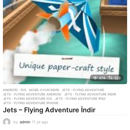
474
523
ANDROID
,
İOS
,
MOBIL OYUN INDIR
JETS - FLYING ADVENTURE
,
JETS - FLYING ADVENTURE ANDROID
,
JETS - FLYING ADVENTURE INDIR
,
JETS - FLYING ADVENTURE IOS
,
JETS - FLYING ADVENTURE IPAD
,
JETS - FLYING ADVENTURE IPHONE
Jets – Flying Adventure İndir
by
admin
11 yıl ago
1
1