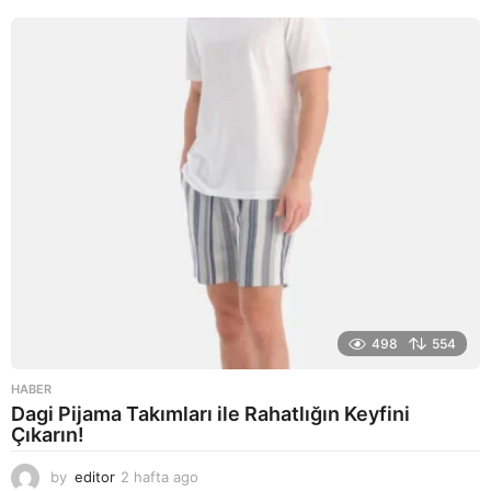
l
a
g
o
498
554
HABER
Dagi Pijama Takımları ile Rahatlığın Keyfini
Çıkarın!
by
editor
2 hafta ago
2