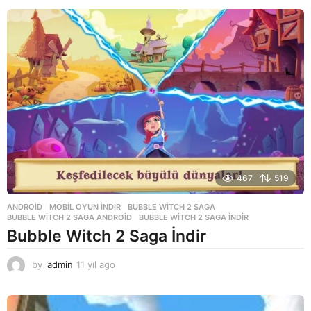
y
ı
l
a
g
o
467
519
ANDROID
,
MOBIL OYUN INDIR
BUBBLE WITCH 2 SAGA
,
BUBBLE WITCH 2 SAGA ANDROID
,
BUBBLE WITCH 2 SAGA INDIR
Bubble Witch 2 Saga İndir
by
admin
11 yıl ago
1
1
y
ı