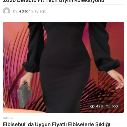
2026 Defacto Fıt Tech Giyim Koleksiyonu
by
editor
2 ay ago
2
a
y
a
g
o
498
553
HABER
Elbisebul’ da Uygun Fiyatlı Elbiselerle Şıklığı