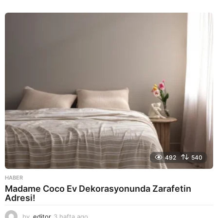
a
y
a
g
o
492
540
HABER
Madame Coco Ev Dekorasyonunda Zarafetin
Adresi!
by
editor
3 hafta ago
2