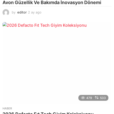
Avon Güzellik Ve Bakımda İnovasyon Dönemi
by
editor
2 ay ago
2
a
y
a
g
o
479
533
HABER