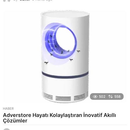
a
y
a
g
o
502
558
HABER
Adverstore Hayatı Kolaylaştıran İnovatif Akıllı
Çözümler