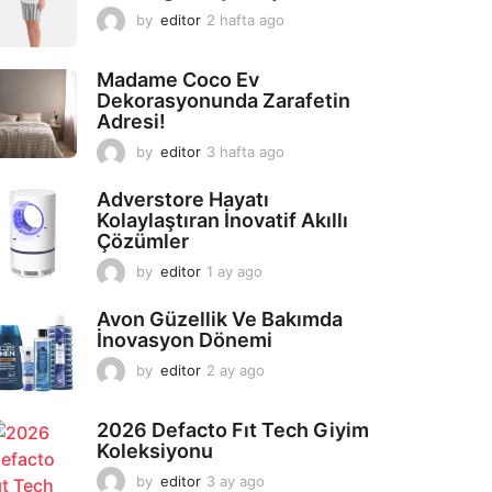
by
editor
2 hafta ago
2
a
y
Madame Coco Ev
a
Dekorasyonunda Zarafetin
g
Adresi!
o
by
editor
3 hafta ago
2
a
y
Adverstore Hayatı
a
Kolaylaştıran İnovatif Akıllı
g
Çözümler
o
by
editor
1 ay ago
2
a
y
Avon Güzellik Ve Bakımda
a
İnovasyon Dönemi
g
by
editor
2 ay ago
2
o
a
y
2026 Defacto Fıt Tech Giyim
a
Koleksiyonu
g
o
by
editor
3 ay ago
2