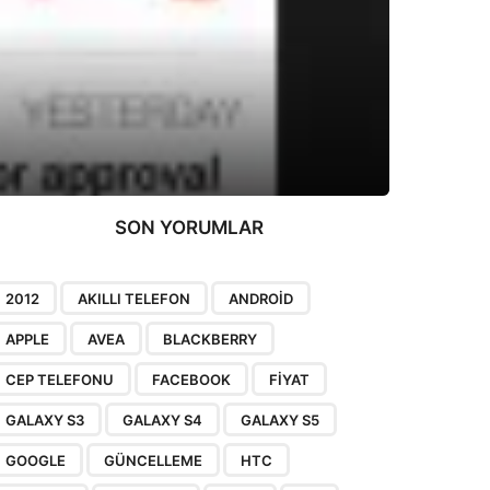
SON YORUMLAR
2012
AKILLI TELEFON
ANDROID
APPLE
AVEA
BLACKBERRY
CEP TELEFONU
FACEBOOK
FIYAT
GALAXY S3
GALAXY S4
GALAXY S5
GOOGLE
GÜNCELLEME
HTC