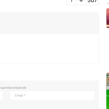
507
 işaretlenmişlerdir