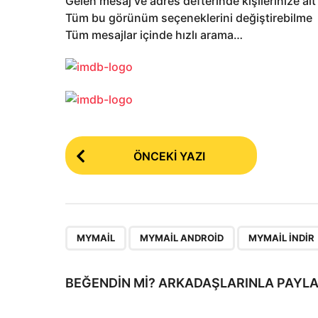
Gelen mesaj ve adres defterinde kişilerinize ait
Tüm bu görünüm seçeneklerini değiştirebilme
Tüm mesajlar içinde hızlı arama…
P
ÖNCEKI YAZI
o
s
t
P
,
,
MYMAIL
MYMAIL ANDROID
MYMAIL INDIR
a
g
BEĞENDIN MI? ARKADAŞLARINLA PAYLA
i