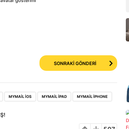
 avatar gösterimi
SONRAKİ GÖNDERİ
,
,
,
MYMAIL IOS
MYMAIL IPAD
MYMAIL IPHONE
Ş!