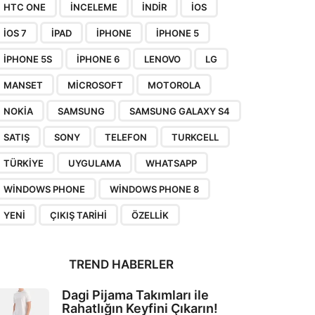
HTC ONE
INCELEME
INDIR
IOS
IOS 7
IPAD
IPHONE
IPHONE 5
IPHONE 5S
IPHONE 6
LENOVO
LG
MANSET
MICROSOFT
MOTOROLA
NOKIA
SAMSUNG
SAMSUNG GALAXY S4
SATIŞ
SONY
TELEFON
TURKCELL
TÜRKIYE
UYGULAMA
WHATSAPP
WINDOWS PHONE
WINDOWS PHONE 8
YENI
ÇIKIŞ TARIHI
ÖZELLIK
TREND HABERLER
Dagi Pijama Takımları ile
Rahatlığın Keyfini Çıkarın!