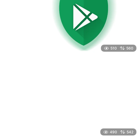
510
560
490
542