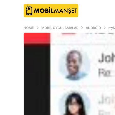
HOME
MOBIL UYGULAMALAR
ANDROID
myMa