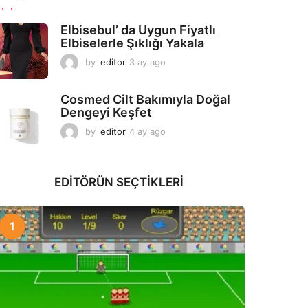
a
y
Elbisebul’ da Uygun Fiyatlı
a
Elbiselerle Şıklığı Yakala
g
o
by
editor
3 ay ago
2
a
y
Cosmed Cilt Bakımıyla Doğal
a
Dengeyi Keşfet
g
o
by
editor
4 ay ago
3
a
y
a
EDITÖRÜN SEÇTIKLERI
g
o
1