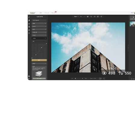
498
550