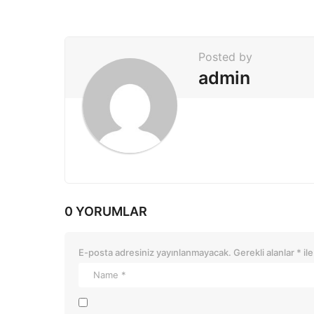
n
a
t
Posted by
i
admin
o
n
0 YORUMLAR
E-posta adresiniz yayınlanmayacak.
Gerekli alanlar
*
ile