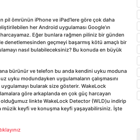
rın pil ömrünün iPhone ve iPad’lere göre çok daha
iştirilebilen her Android uygulaması Google’ın
de harcayamaz. Eğer bunlara rağmen piliniz bir günden
gle denetlemesinden geçmeyi başarmış kötü amaçlı bir
gulamayı nasıl bulabileceksiniz? Bu konuda en büyük
krana bürünür ve telefon bu anda kendini uyku moduna
nuz uyku modundayken uygulamaların çalışmasını
 uygulamayı bularak size gösterir. WakeLock
ıklamalara göre arkaplanda en çok güç harcayan
 olduğumuz linkte WakeLock Detector (WLD)u indirip
a müzik keyfi ve konuşma keyfi yaşayabilirsiniz. İşte
ıklayınız