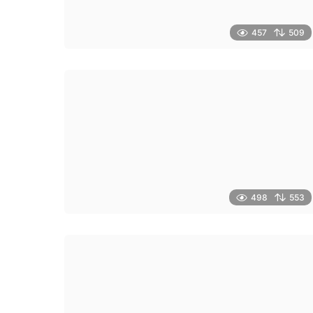
457
509
498
553