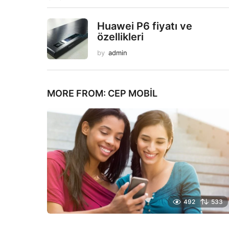
Huawei P6 fiyatı ve
özellikleri
by
admin
MORE FROM:
CEP MOBIL
492
533