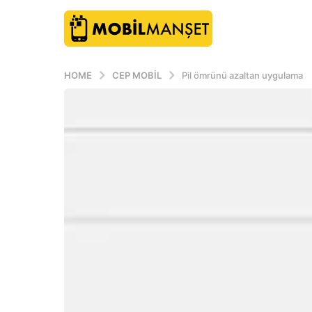
HOME
CEP MOBIL
Pil ömrünü azaltan uygulama