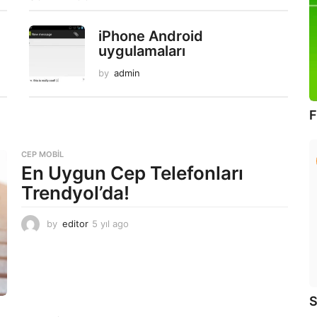
iPhone Android
uygulamaları
by
admin
F
CEP MOBIL
En Uygun Cep Telefonları
Trendyol’da!
by
editor
5 yıl ago
5
y
ı
l
a
g
S
o