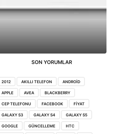
SON YORUMLAR
2012
AKILLI TELEFON
ANDROID
APPLE
AVEA
BLACKBERRY
CEP TELEFONU
FACEBOOK
FIYAT
GALAXY S3
GALAXY S4
GALAXY S5
GOOGLE
GÜNCELLEME
HTC