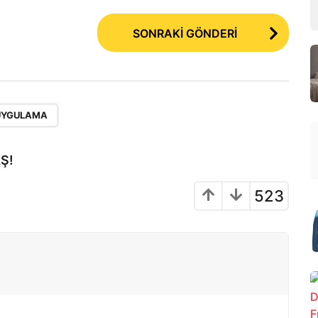
SONRAKİ GÖNDERİ
 UYGULAMA
Ş!
523