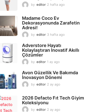
by
editor
2 hafta ago
2
a
y
Madame Coco Ev
a
Dekorasyonunda Zarafetin
g
Adresi!
o
by
editor
3 hafta ago
2
a
y
Adverstore Hayatı
a
Kolaylaştıran İnovatif Akıllı
g
Çözümler
o
by
editor
1 ay ago
2
a
y
Avon Güzellik Ve Bakımda
a
İnovasyon Dönemi
g
by
editor
2 ay ago
2
o
a
y
2026 Defacto Fıt Tech Giyim
a
Koleksiyonu
g
o
by
editor
2 ay ago
2