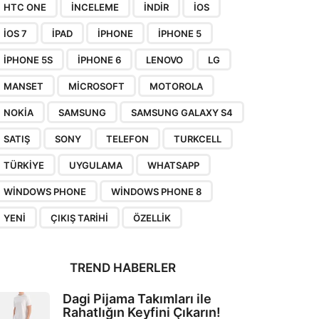
HTC ONE
INCELEME
INDIR
IOS
IOS 7
IPAD
IPHONE
IPHONE 5
IPHONE 5S
IPHONE 6
LENOVO
LG
MANSET
MICROSOFT
MOTOROLA
NOKIA
SAMSUNG
SAMSUNG GALAXY S4
SATIŞ
SONY
TELEFON
TURKCELL
TÜRKIYE
UYGULAMA
WHATSAPP
WINDOWS PHONE
WINDOWS PHONE 8
YENI
ÇIKIŞ TARIHI
ÖZELLIK
TREND HABERLER
Dagi Pijama Takımları ile
Rahatlığın Keyfini Çıkarın!