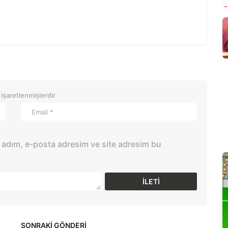
 işaretlenmişlerdir
 adım, e-posta adresim ve site adresim bu
SONRAKİ GÖNDERİ