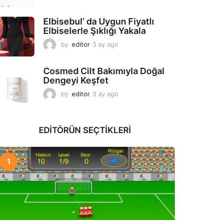
a
y
Elbisebul’ da Uygun Fiyatlı
a
Elbiselerle Şıklığı Yakala
g
o
by
editor
3 ay ago
2
a
y
Cosmed Cilt Bakımıyla Doğal
a
Dengeyi Keşfet
g
o
by
editor
3 ay ago
3
a
y
a
EDITÖRÜN SEÇTIKLERI
g
o
1