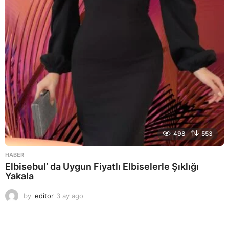
g
o
498
553
HABER
Elbisebul’ da Uygun Fiyatlı Elbiselerle Şıklığı
Yakala
by
editor
3 ay ago
2
a
y
a