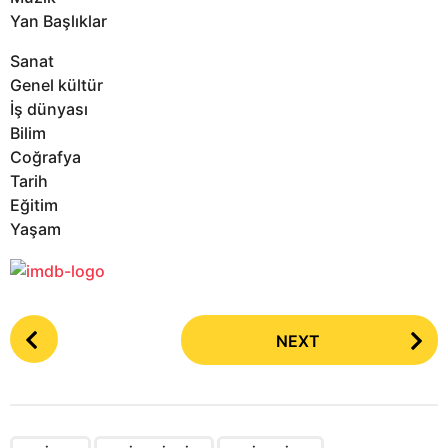
Yan Başlıklar
Sanat
Genel kültür
İş dünyası
Bilim
Coğrafya
Tarih
Eğitim
Yaşam
P
NEXT
o
s
t
P
,
,
,
,