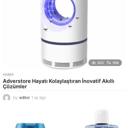
502
558
HABER
Adverstore Hayatı Kolaylaştıran İnovatif Akıllı
Çözümler
by
editor
1 ay ago
2
a
y
a
g
o