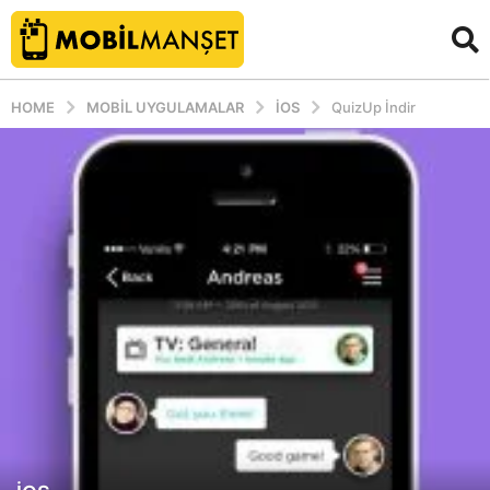
HOME
MOBIL UYGULAMALAR
İOS
QuizUp İndir