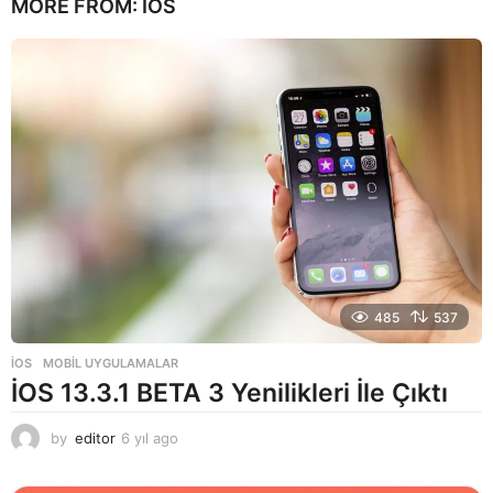
MORE FROM:
İOS
485
537
İOS
,
MOBIL UYGULAMALAR
İOS 13.3.1 BETA 3 Yenilikleri İle Çıktı
by
editor
6 yıl ago
6
y
ı