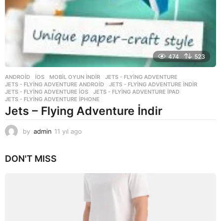
474
523
ANDROID
,
İOS
,
MOBIL OYUN INDIR
JETS - FLYING ADVENTURE
,
JETS - FLYING ADVENTURE ANDROID
,
JETS - FLYING ADVENTURE INDIR
,
JETS - FLYING ADVENTURE IOS
,
JETS - FLYING ADVENTURE IPAD
,
JETS - FLYING ADVENTURE IPHONE
Jets – Flying Adventure İndir
by
admin
11 yıl ago
1
1
y
DON'T MISS
ı
l
a
g
o