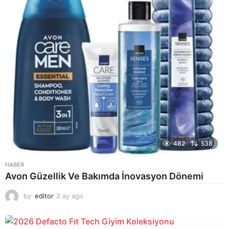
482
538
HABER
Avon Güzellik Ve Bakımda İnovasyon Dönemi
by
editor
2 ay ago
2
a
y
a