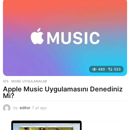
l
a
g
o
480
533
İOS
,
MOBIL UYGULAMALAR
Apple Music Uygulamasını Denediniz
Mi?
by
editor
7 yıl ago
7
y
ı
l
a