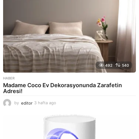
492
540
HABER
Madame Coco Ev Dekorasyonunda Zarafetin
Adresi!
by
editor
3 hafta ago
2
a
y
a
g
o