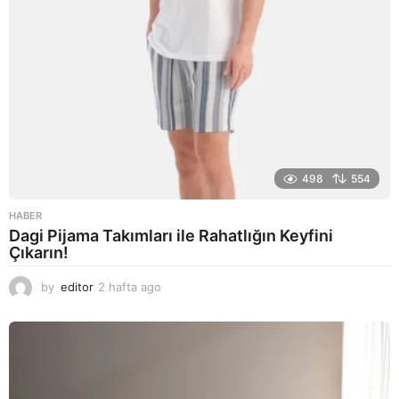
498
554
HABER
Dagi Pijama Takımları ile Rahatlığın Keyfini
Çıkarın!
by
editor
2 hafta ago
2
a
y
a
g
o