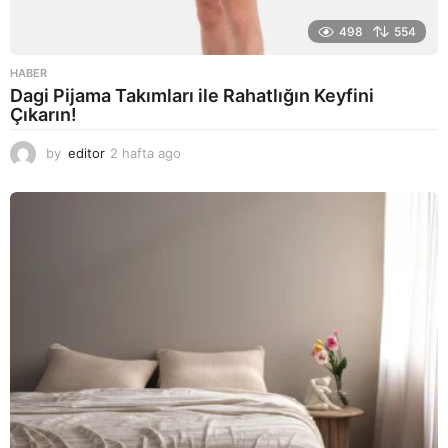
498
554
HABER
Dagi Pijama Takımları ile Rahatlığın Keyfini
Çıkarın!
by
editor
2 hafta ago
2
a
y
a
g
o