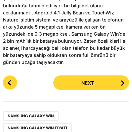
bulunduğu tahmin ediliyor-bu bilgi net olarak
açıklanmadı-. Android 4.1 Jelly Bean ve TouchWiz
Nature işletim sistemi ve arayüzü ile çalışan telefonun
arka yüzünde 5 megapiksel kamera varken ön
yüzündeki de 0.3 megapiksel. Samsung Galaxy Win’de
2 bin mAh’lık bir batarya bulunuyor. Zaten özellikleri ile
az enerji harcayacağı belli olan telefon bu kadar büyük
bir bataryaya sahip olduktan sonra full ömrünü bir
günden uzağa taşıyacaktır.
P
NEXT
o
s
t
P
,
,
a
SAMSUNG GALAXY WIN
g
SAMSUNG GALAXY WIN FIYATI