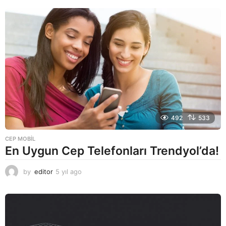
492
533
CEP MOBIL
En Uygun Cep Telefonları Trendyol’da!
by
editor
5 yıl ago
5
y
ı
l
a
g