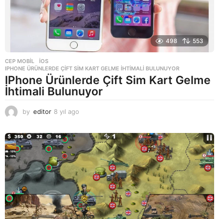
498
553
CEP MOBIL
,
IOS
IPHONE ÜRÜNLERDE ÇIFT SIM KART GELME İHTIMALI BULUNUYOR
IPhone Ürünlerde Çift Sim Kart Gelme
İhtimali Bulunuyor
by
editor
8 yıl ago
8
y
ı
l
a
g
o