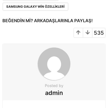
i
n
SAMSUNG GALAXY WIN ÖZELLIKLERI
a
t
BEĞENDIN MI? ARKADAŞLARINLA PAYLAŞ!
i
o
535
n
Posted by
admin