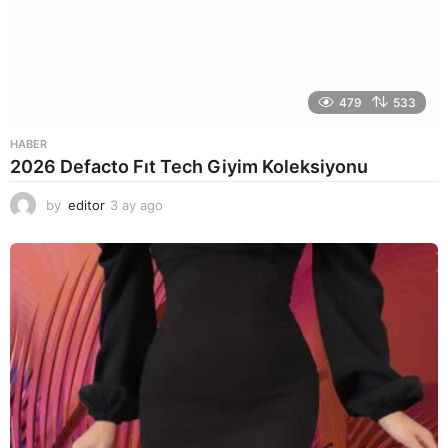
479
533
HABER
2026 Defacto Fıt Tech Giyim Koleksiyonu
by
editor
3 ay ago
2
a
y
a
g
o