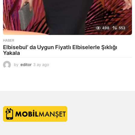
498
553
HABER
Elbisebul’ da Uygun Fiyatlı Elbiselerle Şıklığı
Yakala
by
editor
3 ay ago
2
a
y
a
g
o