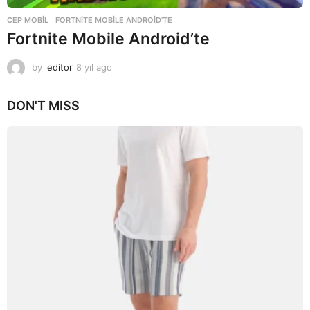
CEP MOBIL
FORTNITE MOBILE ANDROID'TE
Fortnite Mobile Android’te
by
editor
8 yıl ago
8
y
ı
DON'T MISS
l
a
g
o