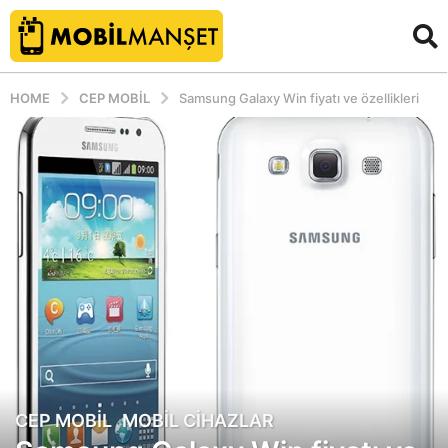
HOME
CEP MOBIL
Samsung Galaxy Win fiyatı ve özellikleri
CEP MOBIL
,
MOBIL CIHAZLAR
1
3