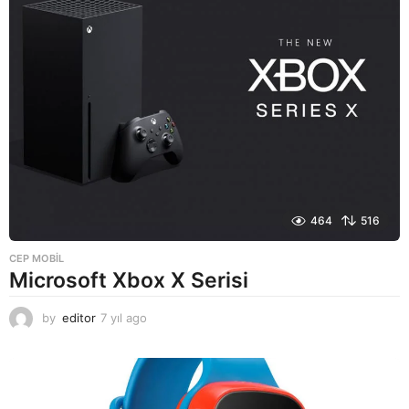
o
464
516
CEP MOBIL
Microsoft Xbox X Serisi
by
editor
7 yıl ago
7
y
ı
l
a
g