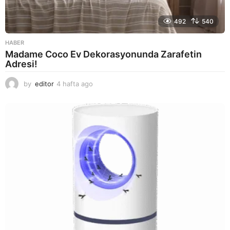
492
540
HABER
Madame Coco Ev Dekorasyonunda Zarafetin
Adresi!
by
editor
4 hafta ago
2
a
y
a
g
o