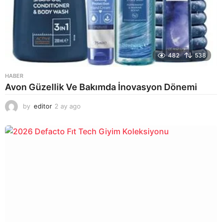
482
538
HABER
Avon Güzellik Ve Bakımda İnovasyon Dönemi
by
editor
2 ay ago
2
a
y
a
g
o