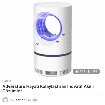
y
a
g
o
502
558
HABER
Adverstore Hayatı Kolaylaştıran İnovatif Akıllı
Çözümler
by
editor
1 ay ago
2
a