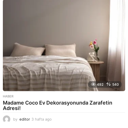
a
g
o
492
540
HABER
Madame Coco Ev Dekorasyonunda Zarafetin
Adresi!
by
editor
3 hafta ago
2
a