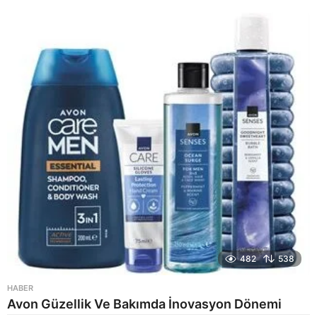
y
a
g
o
482
538
HABER
Avon Güzellik Ve Bakımda İnovasyon Dönemi