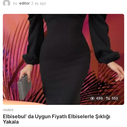
by
editor
2 ay ago
2
a
y
a
g
o
498
553
HABER
Elbisebul’ da Uygun Fiyatlı Elbiselerle Şıklığı
Yakala