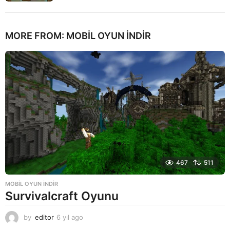
MORE FROM:
MOBIL OYUN INDIR
467
511
MOBIL OYUN INDIR
Survivalcraft Oyunu
by
editor
6 yıl ago
6
y