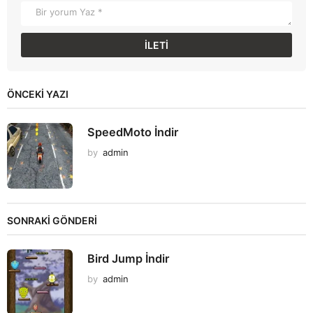
ÖNCEKI YAZI
SpeedMoto İndir
by
admin
SONRAKİ GÖNDERİ
Bird Jump İndir
by
admin