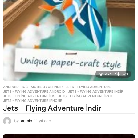
474
523
ANDROID
,
İOS
,
MOBIL OYUN INDIR
JETS - FLYING ADVENTURE
,
JETS - FLYING ADVENTURE ANDROID
,
JETS - FLYING ADVENTURE INDIR
,
JETS - FLYING ADVENTURE IOS
,
JETS - FLYING ADVENTURE IPAD
,
JETS - FLYING ADVENTURE IPHONE
Jets – Flying Adventure İndir
by
admin
11 yıl ago
1
1
y