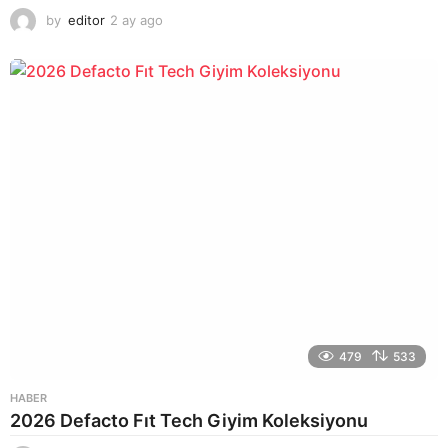
by
editor
2 ay ago
2
a
y
a
g
o
479
533
HABER
2026 Defacto Fıt Tech Giyim Koleksiyonu