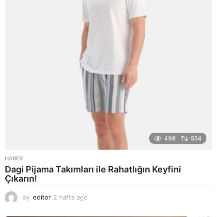
g
o
498
554
HABER
Dagi Pijama Takımları ile Rahatlığın Keyfini
Çıkarın!
by
editor
2 hafta ago
2
a
y