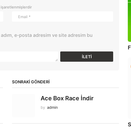
 işaretlenmişlerdir
 adım, e-posta adresim ve site adresim bu
F
SONRAKİ GÖNDERİ
Ace Box Race İndir
by
admin
S