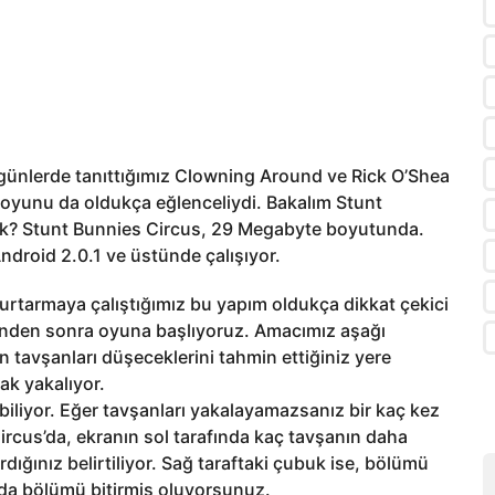
 günlerde tanıttığımız Clowning Around ve Rick O’Shea
irk oyunu da oldukça eğlenceliydi. Bakalım Stunt
ek? Stunt Bunnies Circus, 29 Megabyte boyutunda.
ndroid 2.0.1 ve üstünde çalışıyor.
urtarmaya çalıştığımız bu yapım oldukça dikkat çekici
ünden sonra oyuna başlıyoruz. Amacımız aşağı
 tavşanları düşeceklerini tahmin ettiğiniz yere
ak yakalıyor.
biliyor. Eğer tavşanları yakalayamazsanız bir kaç kez
rcus’da, ekranın sol tarafında kaç tavşanın daha
dığınız belirtiliyor. Sağ taraftaki çubuk ise, bölümü
da bölümü bitirmiş oluyorsunuz.