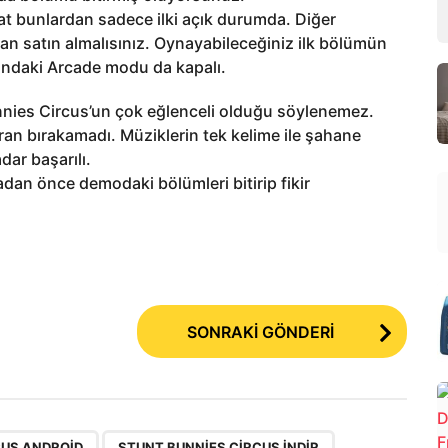
 bunlardan sadece ilki açık durumda. Diğer
an satın almalısınız. Oynayabileceğiniz ilk bölümün
yundaki Arcade modu da kapalı.
nnies Circus’un çok eğlenceli olduğu söylenemez.
yran bırakamadı. Müziklerin tek kelime ile şahane
dar başarılı.
dan önce demodaki bölümleri bitirip fikir
SONRAKİ GÖNDERİ
,
CUS ANDROID
STUNT BUNNIES CIRCUS INDIR