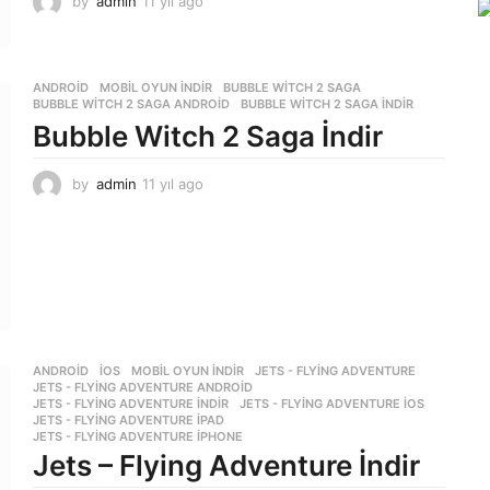
by
admin
11 yıl ago
1
1
y
ı
l
ANDROID
,
MOBIL OYUN INDIR
BUBBLE WITCH 2 SAGA
,
BUBBLE WITCH 2 SAGA ANDROID
,
BUBBLE WITCH 2 SAGA INDIR
a
g
Bubble Witch 2 Saga İndir
o
by
admin
11 yıl ago
1
1
y
ı
l
a
g
o
ANDROID
,
İOS
,
MOBIL OYUN INDIR
JETS - FLYING ADVENTURE
,
JETS - FLYING ADVENTURE ANDROID
,
JETS - FLYING ADVENTURE INDIR
,
JETS - FLYING ADVENTURE IOS
,
JETS - FLYING ADVENTURE IPAD
,
JETS - FLYING ADVENTURE IPHONE
Jets – Flying Adventure İndir