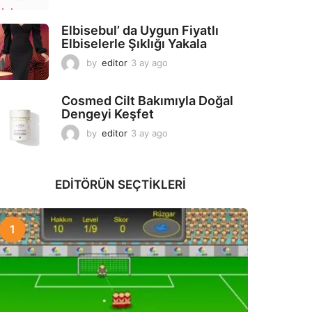
a
y
Elbisebul’ da Uygun Fiyatlı
a
Elbiselerle Şıklığı Yakala
g
o
by
editor
3 ay ago
2
a
y
Cosmed Cilt Bakımıyla Doğal
a
Dengeyi Keşfet
g
o
by
editor
3 ay ago
3
a
y
a
EDITÖRÜN SEÇTIKLERI
g
o
1