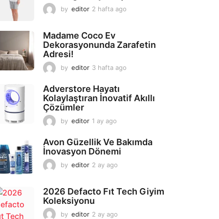
by
editor
2 hafta ago
2
a
y
Madame Coco Ev
a
Dekorasyonunda Zarafetin
g
Adresi!
o
by
editor
3 hafta ago
2
a
y
Adverstore Hayatı
a
Kolaylaştıran İnovatif Akıllı
g
Çözümler
o
by
editor
1 ay ago
2
a
y
Avon Güzellik Ve Bakımda
a
İnovasyon Dönemi
g
by
editor
2 ay ago
2
o
a
y
2026 Defacto Fıt Tech Giyim
a
Koleksiyonu
g
o
by
editor
2 ay ago
2