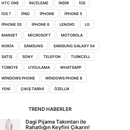
HTC ONE
INCELEME
INDIR
IOS
IOS 7
IPAD
IPHONE
IPHONE 5
IPHONE 5S
IPHONE 6
LENOVO
LG
MANSET
MICROSOFT
MOTOROLA
NOKIA
SAMSUNG
SAMSUNG GALAXY S4
SATIŞ
SONY
TELEFON
TURKCELL
TÜRKIYE
UYGULAMA
WHATSAPP
WINDOWS PHONE
WINDOWS PHONE 8
YENI
ÇIKIŞ TARIHI
ÖZELLIK
TREND HABERLER
Dagi Pijama Takımları ile
Rahatlığın Keyfini Çıkarın!