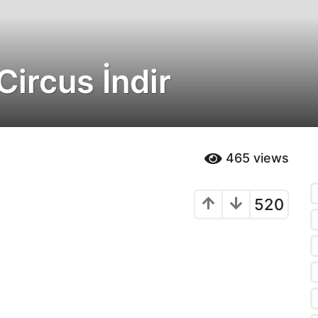
Circus İndir
465
views
520