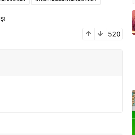
Ş!
520