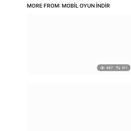
MORE FROM:
MOBIL OYUN INDIR
467
511