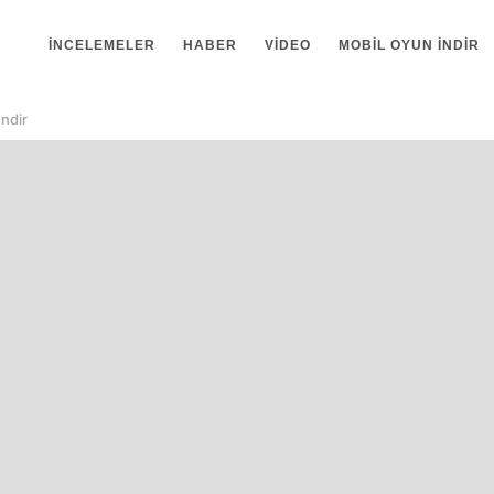
İNCELEMELER
HABER
VIDEO
MOBIL OYUN INDIR
İndir