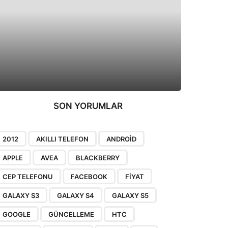
SON YORUMLAR
2012
AKILLI TELEFON
ANDROID
APPLE
AVEA
BLACKBERRY
CEP TELEFONU
FACEBOOK
FIYAT
GALAXY S3
GALAXY S4
GALAXY S5
GOOGLE
GÜNCELLEME
HTC