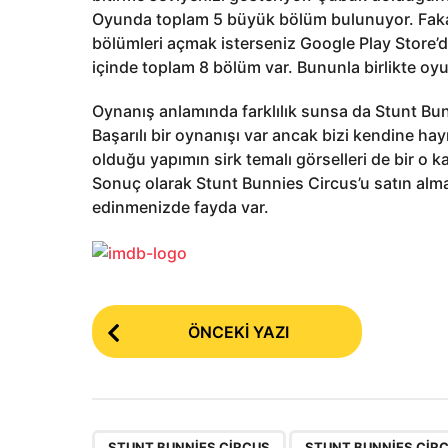
Oyunda toplam 5 büyük bölüm bulunuyor. Fakat
bölümleri açmak isterseniz Google Play Store’d
içinde toplam 8 bölüm var. Bununla birlikte o
Oynanış anlamında farklılık sunsa da Stunt Bu
Başarılı bir oynanışı var ancak bizi kendine ha
olduğu yapımın sirk temalı görselleri de bir o ka
Sonuç olarak Stunt Bunnies Circus’u satın alma
edinmenizde fayda var.
P
ÖNCEKI YAZI
o
s
t
,
STUNT BUNNIES CIRCUS
STUNT BUNNIES CIR