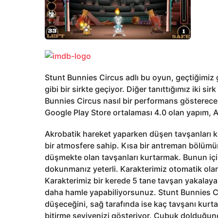
Stunt Bunnies Circus adlı bu oyun, geçtiğimiz
gibi bir sirkte geçiyor. Diğer tanıttığımız iki s
Bunnies Circus nasıl bir performans gösterec
Google Play Store ortalaması 4.0 olan yapım, A
Akrobatik hareket yaparken düşen tavşanları k
bir atmosfere sahip. Kısa bir antreman bölüm
düşmekte olan tavşanları kurtarmak. Bunun için
dokunmanız yeterli. Karakterimiz otomatik olar
Karakterimiz bir kerede 5 tane tavşan yakalaya
daha hamle yapabiliyorsunuz. Stunt Bunnies Ci
düşeceğini, sağ tarafında ise kaç tavşanı kurtar
bitirme seviyenizi gösteriyor. Çubuk dolduğun