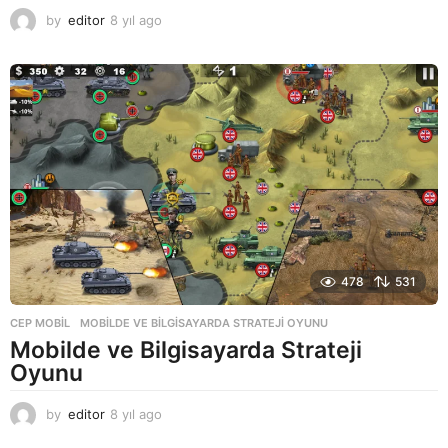
by
editor
8 yıl ago
8
y
ı
l
a
g
o
478
531
CEP MOBIL
MOBILDE VE BILGISAYARDA STRATEJI OYUNU
Mobilde ve Bilgisayarda Strateji
Oyunu
by
editor
8 yıl ago
8
y