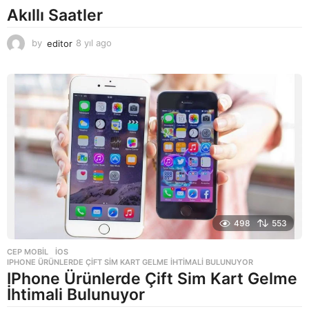
Akıllı Saatler
by
editor
8 yıl ago
8
y
ı
l
a
g
o
498
553
CEP MOBIL
,
IOS
IPHONE ÜRÜNLERDE ÇIFT SIM KART GELME İHTIMALI BULUNUYOR
IPhone Ürünlerde Çift Sim Kart Gelme
İhtimali Bulunuyor