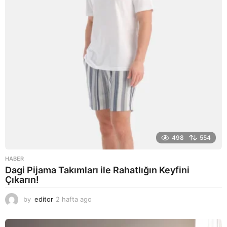
o
498
554
HABER
Dagi Pijama Takımları ile Rahatlığın Keyfini
Çıkarın!
by
editor
2 hafta ago
2
a
y