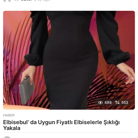
a
y
a
g
o
498
553
HABER
Elbisebul’ da Uygun Fiyatlı Elbiselerle Şıklığı
Yakala