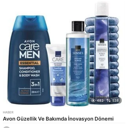
y
a
g
o
482
538
HABER
Avon Güzellik Ve Bakımda İnovasyon Dönemi