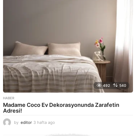
a
g
o
492
540
HABER
Madame Coco Ev Dekorasyonunda Zarafetin
Adresi!
by
editor
3 hafta ago
2
a
y