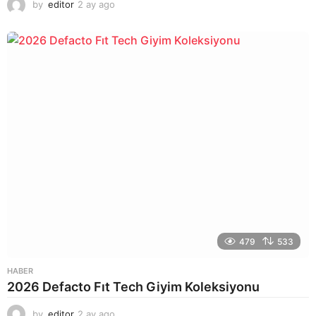
by
editor
2 ay ago
2
a
y
a
g
o
479
533
HABER
2026 Defacto Fıt Tech Giyim Koleksiyonu
by
editor
2 ay ago
2