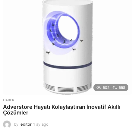
a
g
o
502
558
HABER
Adverstore Hayatı Kolaylaştıran İnovatif Akıllı
Çözümler
by
editor
1 ay ago
2
a