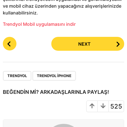
ve mobil cihaz üzerinden yapacağınız alışverişlerinizde
kullanabilirsiniz.
Trendyol Mobil uygulamasını indir
P
NEXT
o
s
t
P
,
a
TRENDYOL
TRENDYOL IPHONE
g
i
BEĞENDIN MI? ARKADAŞLARINLA PAYLAŞ!
n
a
525
t
i