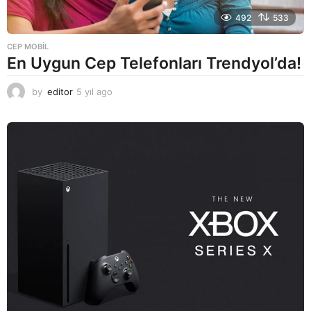
492
533
CEP MOBIL
En Uygun Cep Telefonları Trendyol’da!
by
editor
5 yıl ago
5
y
ı
l
a
g
o