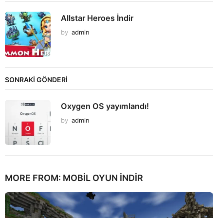
Allstar Heroes İndir
by
admin
SONRAKİ GÖNDERİ
Oxygen OS yayımlandı!
by
admin
MORE FROM:
MOBIL OYUN INDIR