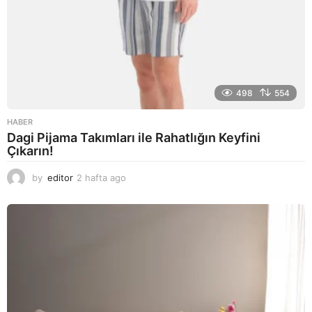
498
554
HABER
Dagi Pijama Takımları ile Rahatlığın Keyfini
Çıkarın!
by
editor
2 hafta ago
2
a
y
a
g
o