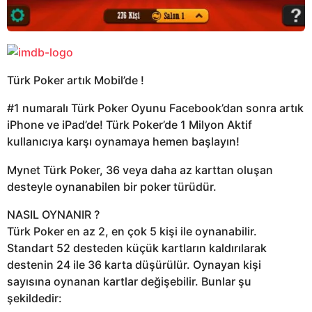
Türk Poker artık Mobil’de !
#1 numaralı Türk Poker Oyunu Facebook’dan sonra artık
iPhone ve iPad’de! Türk Poker’de 1 Milyon Aktif
kullanıcıya karşı oynamaya hemen başlayın!
Mynet Türk Poker, 36 veya daha az karttan oluşan
desteyle oynanabilen bir poker türüdür.
NASIL OYNANIR ?
Türk Poker en az 2, en çok 5 kişi ile oynanabilir.
Standart 52 desteden küçük kartların kaldırılarak
destenin 24 ile 36 karta düşürülür. Oynayan kişi
sayısına oynanan kartlar değişebilir. Bunlar şu
şekildedir: