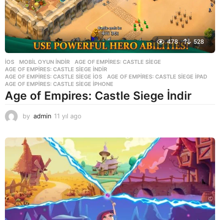
478
528
İOS
,
MOBIL OYUN INDIR
AGE OF EMPIRES: CASTLE SIEGE
,
AGE OF EMPIRES: CASTLE SIEGE INDIR
,
AGE OF EMPIRES: CASTLE SIEGE IOS
,
AGE OF EMPIRES: CASTLE SIEGE IPAD
,
AGE OF EMPIRES: CASTLE SIEGE IPHONE
Age of Empires: Castle Siege İndir
by
admin
11 yıl ago
1
1
y
ı
l
a
g
o