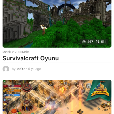
467
511
MOBIL OYUN INDIR
Survivalcraft Oyunu
by
editor
6 yıl ago
6
y
ı
l
a
g
o