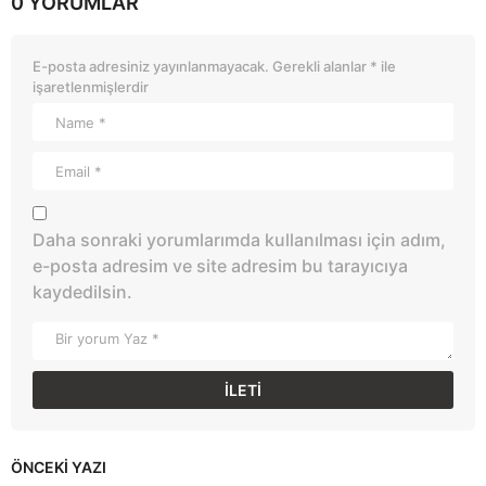
0 YORUMLAR
E-posta adresiniz yayınlanmayacak.
Gerekli alanlar
*
ile
işaretlenmişlerdir
Daha sonraki yorumlarımda kullanılması için adım,
e-posta adresim ve site adresim bu tarayıcıya
kaydedilsin.
ÖNCEKI YAZI