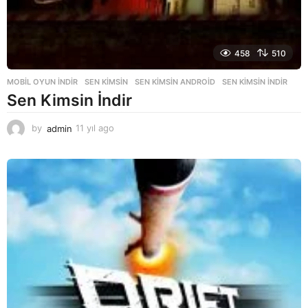
458
510
MOBIL OYUN INDIR
SEN KIMSIN
,
SEN KIMSIN ANDROID
,
SEN KIMSIN INDIR
Sen Kimsin İndir
by
admin
11 yıl ago
1
1
y
ı
l
a
g
o