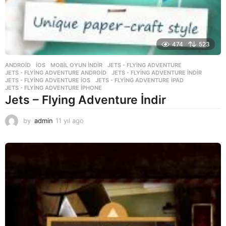
474
523
ANDROID
,
İOS
,
MOBIL OYUN INDIR
JETS - FLYING ADVENTURE
,
JETS - FLYING ADVENTURE ANDROID
,
JETS - FLYING ADVENTURE INDIR
,
JETS - FLYING ADVENTURE IOS
,
JETS - FLYING ADVENTURE IPAD
,
JETS - FLYING ADVENTURE IPHONE
Jets – Flying Adventure İndir
by
admin
11 yıl ago
1
1
y
ı
l
a
g
o