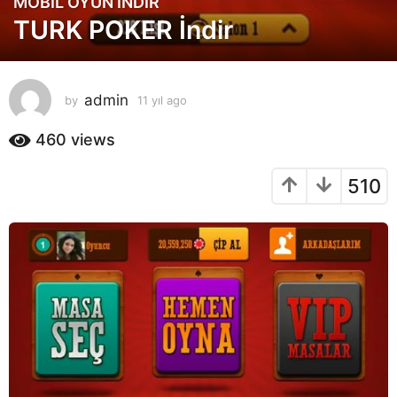
MOBIL OYUN INDIR
1
TURK POKER İndir
1
y
ı
l
admin
by
11 yıl ago
1
a
1
g
y
460
views
o
ı
l
1
510
a
1
g
y
o
ı
l
a
g
o