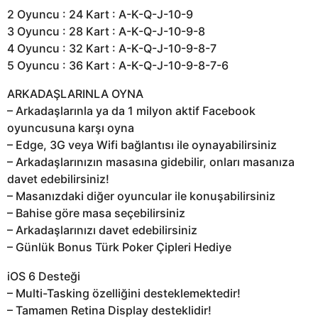
2 Oyuncu : 24 Kart : A-K-Q-J-10-9
3 Oyuncu : 28 Kart : A-K-Q-J-10-9-8
4 Oyuncu : 32 Kart : A-K-Q-J-10-9-8-7
5 Oyuncu : 36 Kart : A-K-Q-J-10-9-8-7-6
ARKADAŞLARINLA OYNA
– Arkadaşlarınla ya da 1 milyon aktif Facebook
oyuncusuna karşı oyna
– Edge, 3G veya Wifi bağlantısı ile oynayabilirsiniz
– Arkadaşlarınızın masasına gidebilir, onları masanıza
davet edebilirsiniz!
– Masanızdaki diğer oyuncular ile konuşabilirsiniz
– Bahise göre masa seçebilirsiniz
– Arkadaşlarınızı davet edebilirsiniz
– Günlük Bonus Türk Poker Çipleri Hediye
iOS 6 Desteği
– Multi-Tasking özelliğini desteklemektedir!
– Tamamen Retina Display desteklidir!