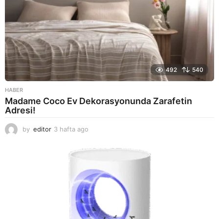
492
540
HABER
Madame Coco Ev Dekorasyonunda Zarafetin
Adresi!
by
editor
3 hafta ago
2
a
y
a
g
o