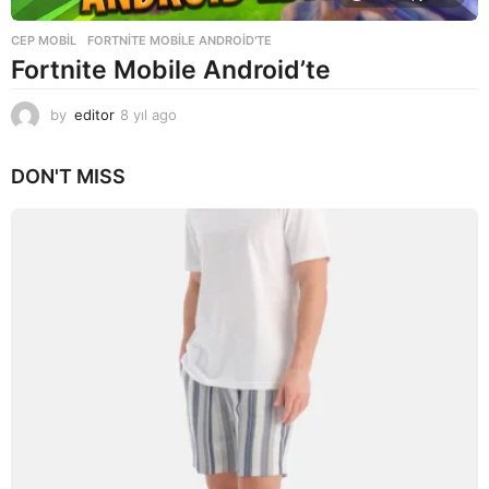
CEP MOBIL
FORTNITE MOBILE ANDROID'TE
Fortnite Mobile Android’te
by
editor
8 yıl ago
8
y
ı
DON'T MISS
l
a
g
o