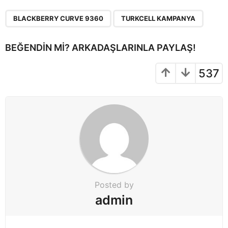
P
,
a
BLACKBERRY CURVE 9360
TURKCELL KAMPANYA
g
i
BEĞENDIN MI? ARKADAŞLARINLA PAYLAŞ!
n
a
537
t
i
o
n
Posted by
admin