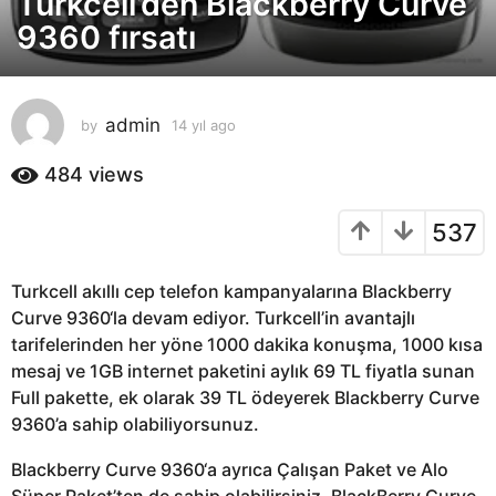
Turkcell’den Blackberry Curve
y
9360 fırsatı
ı
l
a
admin
by
14 yıl ago
1
g
4
o
y
484
views
1
ı
4
l
537
a
y
g
ı
o
l
Turkcell akıllı cep telefon kampanyalarına Blackberry
a
Curve 9360‘la devam ediyor. Turkcell’in avantajlı
g
tarifelerinden her yöne 1000 dakika konuşma, 1000 kısa
o
mesaj ve 1GB internet paketini aylık 69 TL fiyatla sunan
Full pakette, ek olarak 39 TL ödeyerek Blackberry Curve
9360’a sahip olabiliyorsunuz.
Blackberry Curve 9360‘a ayrıca Çalışan Paket ve Alo
Süper Paket’ten de sahip olabilirsiniz. BlackBerry Curve