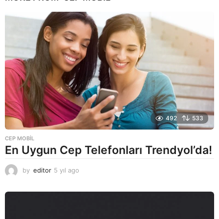
492
533
CEP MOBIL
En Uygun Cep Telefonları Trendyol’da!
by
editor
5 yıl ago
5
y
ı
l
a
g