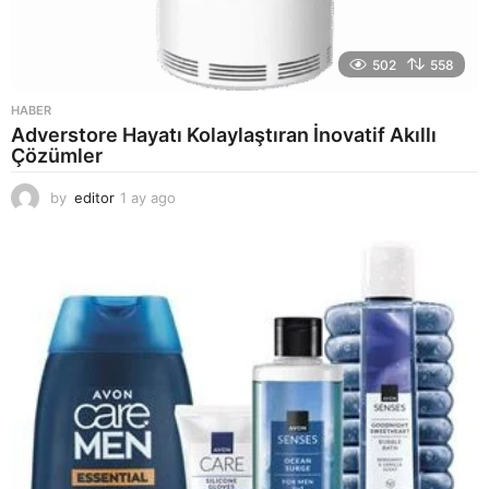
502
558
HABER
Adverstore Hayatı Kolaylaştıran İnovatif Akıllı
Çözümler
by
editor
1 ay ago
2
a
y
a
g
o