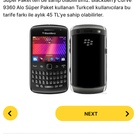
9360 Alo Süper Paket kullanan Turkcell kullanıcılara bu
tarife farkı ile aylık 45 TL’ye sahip olabilirler.
P
NEXT
o
s
t