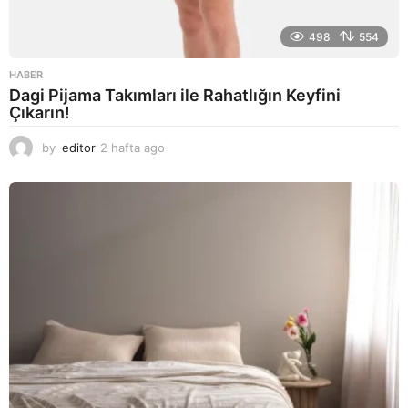
498
554
HABER
Dagi Pijama Takımları ile Rahatlığın Keyfini
Çıkarın!
by
editor
2 hafta ago
2
a
y
a
g
o