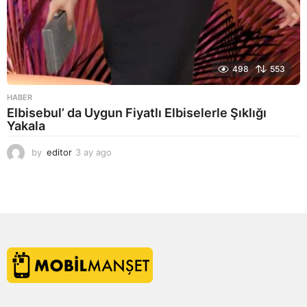
498
553
HABER
Elbisebul’ da Uygun Fiyatlı Elbiselerle Şıklığı
Yakala
by
editor
3 ay ago
2
a
y
a
g
o