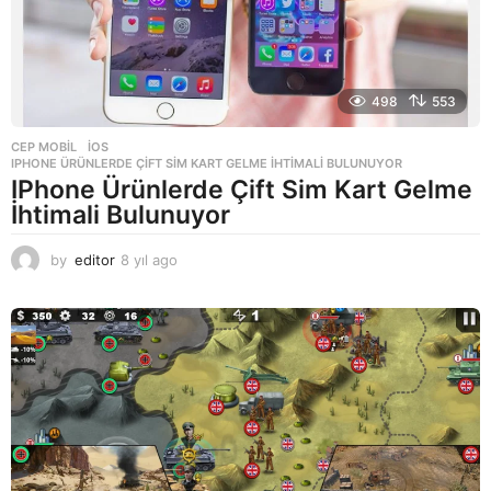
498
553
CEP MOBIL
,
IOS
IPHONE ÜRÜNLERDE ÇIFT SIM KART GELME İHTIMALI BULUNUYOR
IPhone Ürünlerde Çift Sim Kart Gelme
İhtimali Bulunuyor
by
editor
8 yıl ago
8
y
ı
l
a
g
o