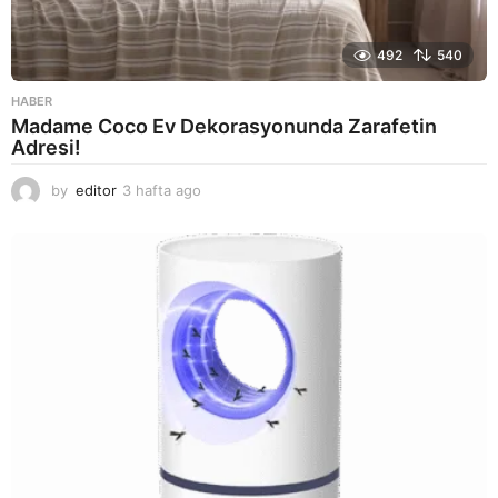
492
540
HABER
Madame Coco Ev Dekorasyonunda Zarafetin
Adresi!
by
editor
3 hafta ago
2
a
y
a
g
o