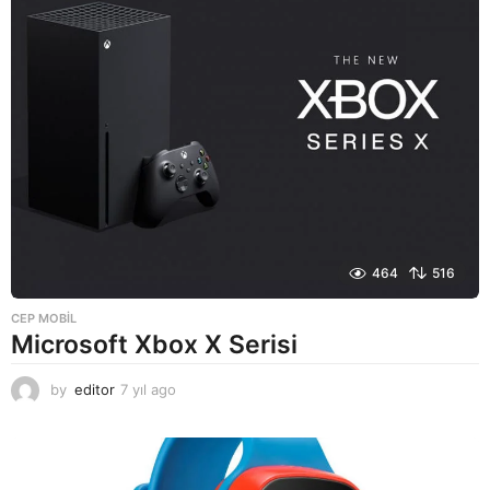
o
464
516
CEP MOBIL
Microsoft Xbox X Serisi
by
editor
7 yıl ago
7
y
ı
l
a