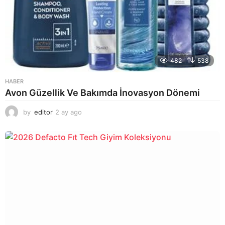
482
538
HABER
Avon Güzellik Ve Bakımda İnovasyon Dönemi
by
editor
2 ay ago
2
a
y
a
g
o