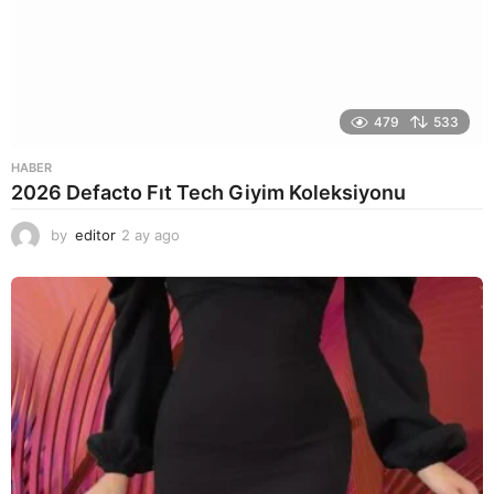
479
533
HABER
2026 Defacto Fıt Tech Giyim Koleksiyonu
by
editor
2 ay ago
2
a
y
a
g
o