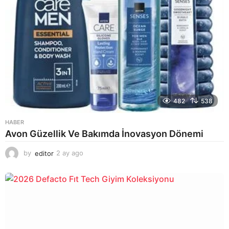
482
538
HABER
Avon Güzellik Ve Bakımda İnovasyon Dönemi
by
editor
2 ay ago
2
a
y
a
g
o