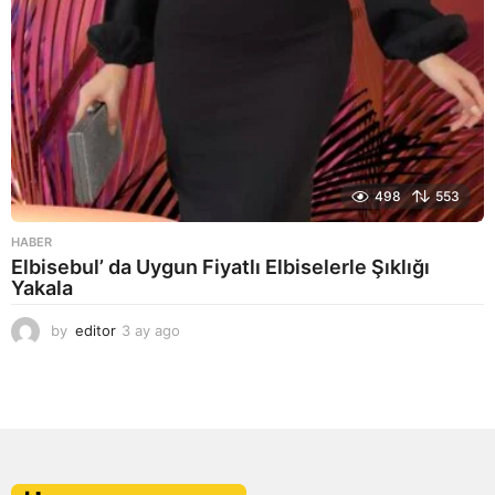
498
553
HABER
Elbisebul’ da Uygun Fiyatlı Elbiselerle Şıklığı
Yakala
by
editor
3 ay ago
2
a
y
a
g
o