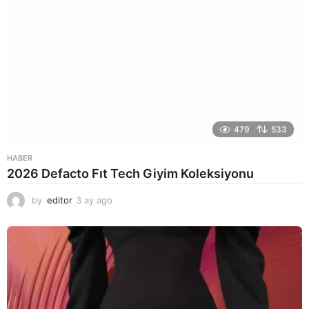
479
533
HABER
2026 Defacto Fıt Tech Giyim Koleksiyonu
by
editor
3 ay ago
2
a
y
a
g
o