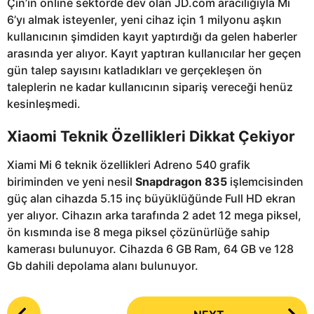
Çin’in online sektörde dev olan JD.com aracılığıyla Mi
6’yı almak isteyenler, yeni cihaz için 1 milyonu aşkın
kullanıcının şimdiden kayıt yaptırdığı da gelen haberler
arasında yer alıyor. Kayıt yaptıran kullanıcılar her geçen
gün talep sayısını katladıkları ve gerçekleşen ön
taleplerin ne kadar kullanıcının sipariş vereceği henüz
kesinleşmedi.
Xiaomi Teknik Özellikleri Dikkat Çekiyor
Xiami Mi 6 teknik özellikleri Adreno 540 grafik
biriminden ve yeni nesil
Snapdragon 835
işlemcisinden
güç alan cihazda 5.15 inç büyüklüğünde Full HD ekran
yer alıyor. Cihazın arka tarafında 2 adet 12 mega piksel,
ön kısmında ise 8 mega piksel çözünürlüğe sahip
kamerası bulunuyor. Cihazda 6 GB Ram, 64 GB ve 128
Gb dahili depolama alanı bulunuyor.
P