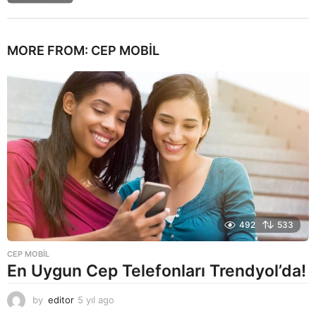
MORE FROM:
CEP MOBIL
492
533
CEP MOBIL
En Uygun Cep Telefonları Trendyol’da!
by
editor
5 yıl ago
5
y