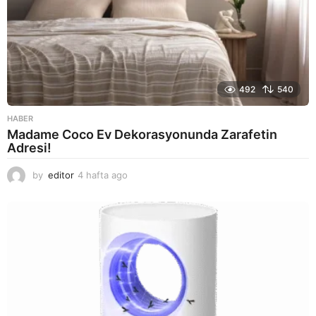
492
540
HABER
Madame Coco Ev Dekorasyonunda Zarafetin
Adresi!
by
editor
4 hafta ago
2
a
y
a
g
o