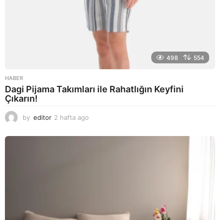
498
554
HABER
Dagi Pijama Takımları ile Rahatlığın Keyfini
Çıkarın!
by
editor
2 hafta ago
2
a
y
a
g
o