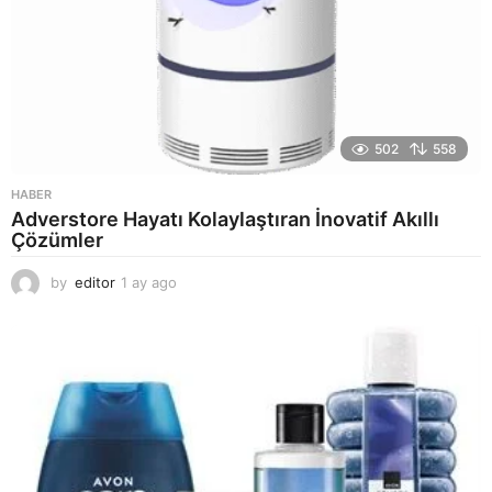
502
558
HABER
Adverstore Hayatı Kolaylaştıran İnovatif Akıllı
Çözümler
by
editor
1 ay ago
2
a
y
a
g
o