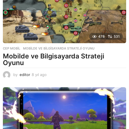
478
531
CEP MOBIL
MOBILDE VE BILGISAYARDA STRATEJI OYUNU
Mobilde ve Bilgisayarda Strateji
Oyunu
by
editor
8 yıl ago
8
y
ı
l
a
g
o