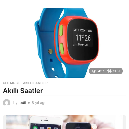
y
ı
l
a
g
o
457
509
CEP MOBIL
AKILLI SAATLER
Akıllı Saatler
by
editor
8 yıl ago
8
y
ı
l
a