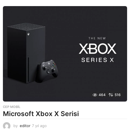
ı
l
a
g
o
464
516
CEP MOBIL
Microsoft Xbox X Serisi
by
editor
7 yıl ago
7