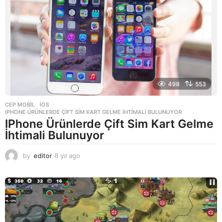
g
o
498
553
CEP MOBIL
,
IOS
IPHONE ÜRÜNLERDE ÇIFT SIM KART GELME İHTIMALI BULUNUYOR
IPhone Ürünlerde Çift Sim Kart Gelme
İhtimali Bulunuyor
by
editor
8 yıl ago
8
y
ı
l
a
g
o