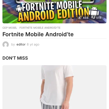
468
519
CEP MOBIL
FORTNITE MOBILE ANDROID'TE
Fortnite Mobile Android’te
by
editor
8 yıl ago
8
y
ı
DON'T MISS
l
a
g
o