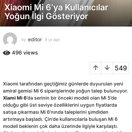
Xiaomi Mi 6’ya Kullanıcılar
y
ı
Yoğun İlgi Gösteriyor
l
a
g
editor
by
9 yıl ago
9
o
y
9
ı
496
views
y
l
ı
a
549
g
l
o
a
g
Xiaomi tarafından geçtiğimiz günlerde duyurulan yeni
o
amiral gemisi Mi 6 siparişlerinde yoğun talep bulunuyor.
Xiami Mi 6
’da serinin bir önceki modeli olan Mi 5’de
olduğu gibi üst seviye özelliklerini uygun fiyatlarda
satışa çıkarması Mi 6’nında taleplerini şimdiden
artırmaya başladı. Çin’de kullanıcılarla buluşan Mi 6
modeli beklenin çok daha üzerinde ilgiyle karşılaştı.