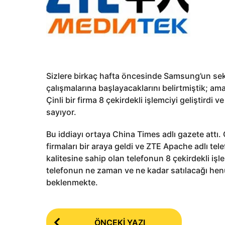
Sizlere birkaç hafta öncesinde Samsung’un sekiz
çalışmalarına başlayacaklarını belirtmiştik; 
Çinli bir firma 8 çekirdekli işlemciyi geliştirdi 
sayıyor.
Bu iddiayı ortaya China Times adlı gazete att
firmaları bir araya geldi ve ZTE Apache adlı tel
kalitesine sahip olan telefonun 8 çekirdekli işl
telefonun ne zaman ve ne kadar satılacağı hen
beklenmekte.
P
ÖNCEKI YAZI