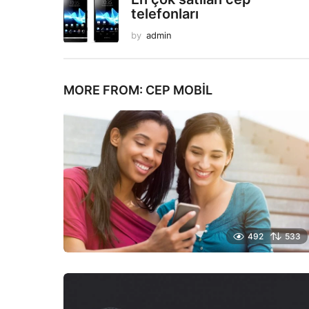
telefonları
by
admin
MORE FROM:
CEP MOBIL
492
533