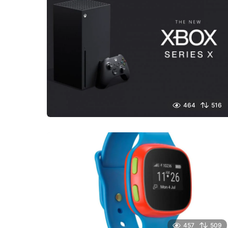
464
516
457
509