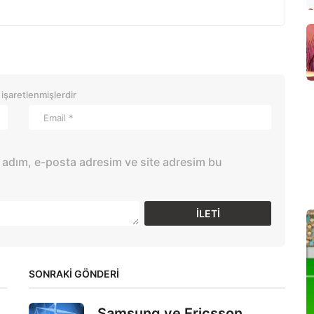
 işaretlenmişlerdir
 adım, e-posta adresim ve site adresim bu
SONRAKİ GÖNDERİ
Samsung ve Ericsson