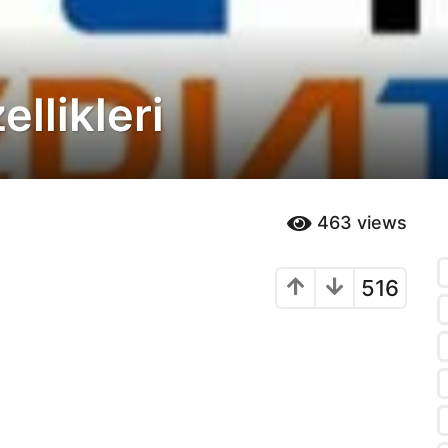
llikleri
463
views
516