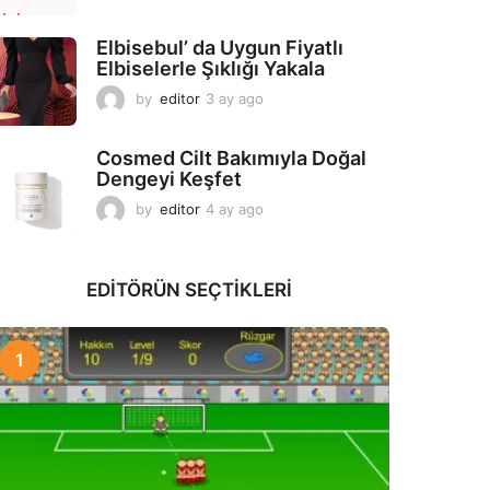
a
y
Elbisebul’ da Uygun Fiyatlı
a
Elbiselerle Şıklığı Yakala
g
o
by
editor
3 ay ago
2
a
y
Cosmed Cilt Bakımıyla Doğal
a
Dengeyi Keşfet
g
o
by
editor
4 ay ago
3
a
y
a
EDITÖRÜN SEÇTIKLERI
g
o
1