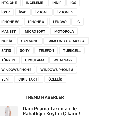
HTC ONE
INCELEME
INDIR
IOS
IOS 7
IPAD
IPHONE
IPHONE 5
IPHONE 5S
IPHONE 6
LENOVO
LG
MANSET
MICROSOFT
MOTOROLA
NOKIA
SAMSUNG
SAMSUNG GALAXY S4
SATIŞ
SONY
TELEFON
TURKCELL
TÜRKIYE
UYGULAMA
WHATSAPP
WINDOWS PHONE
WINDOWS PHONE 8
YENI
ÇIKIŞ TARIHI
ÖZELLIK
TREND HABERLER
Dagi Pijama Takımları ile
Rahatlığın Keyfini Çıkarın!