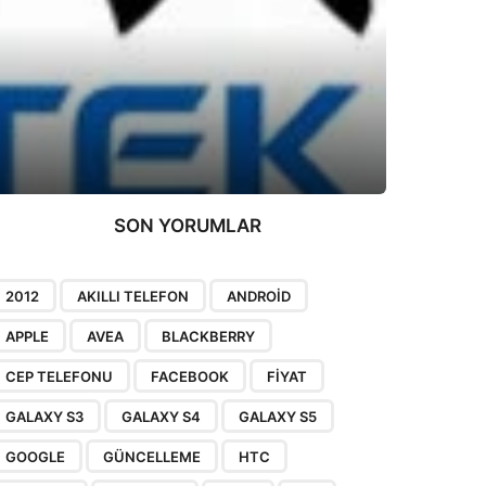
SON YORUMLAR
2012
AKILLI TELEFON
ANDROID
APPLE
AVEA
BLACKBERRY
CEP TELEFONU
FACEBOOK
FIYAT
GALAXY S3
GALAXY S4
GALAXY S5
GOOGLE
GÜNCELLEME
HTC