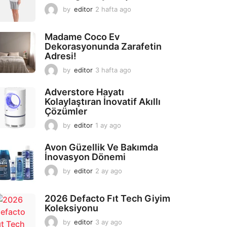
by
editor
2 hafta ago
2
a
y
Madame Coco Ev
a
Dekorasyonunda Zarafetin
g
Adresi!
o
by
editor
3 hafta ago
2
a
y
Adverstore Hayatı
a
Kolaylaştıran İnovatif Akıllı
g
Çözümler
o
by
editor
1 ay ago
2
a
y
Avon Güzellik Ve Bakımda
a
İnovasyon Dönemi
g
by
editor
2 ay ago
2
o
a
y
2026 Defacto Fıt Tech Giyim
a
Koleksiyonu
g
o
by
editor
3 ay ago
2