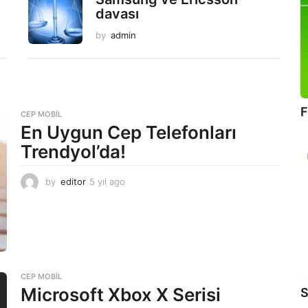
davası
by
admin
F
CEP MOBIL
En Uygun Cep Telefonları
Trendyol’da!
by
editor
5 yıl ago
5
y
ı
l
a
g
o
CEP MOBIL
Microsoft Xbox X Serisi
S