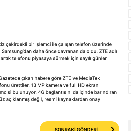
 çekirdekli bir işlemci ile çalışan telefon üzerinde
ama Samsung’dan daha önce davranan da oldu. ZTE adlı
ve artık telefonu piyasaya sürmek için sayılı günler
ı. Gazetede çıkan habere göre ZTE ve MediaTek
efonu ürettiler. 13 MP kamera ve full HD ekran
emcisi bulunuyor. 4G bağlantısını da içinde barındıran
üz açıklanmış değil, resmi kaynaklardan onay
SONRAKİ GÖNDERİ