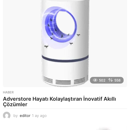
g
o
502
558
HABER
Adverstore Hayatı Kolaylaştıran İnovatif Akıllı
Çözümler
by
editor
1 ay ago
2
a
y