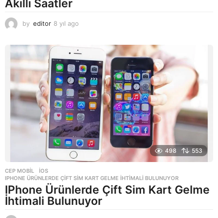
Akıllı Saatler
by
editor
8 yıl ago
8
y
ı
l
a
g
o
498
553
CEP MOBIL
,
IOS
IPHONE ÜRÜNLERDE ÇIFT SIM KART GELME İHTIMALI BULUNUYOR
IPhone Ürünlerde Çift Sim Kart Gelme
İhtimali Bulunuyor