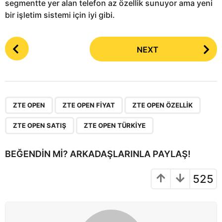
segmentte yer alan telefon az özellik sunuyor ama yeni
bir işletim sistemi için iyi gibi.
P
NEXT
o
s
t
P
,
,
,
,
a
ZTE OPEN
ZTE OPEN FIYAT
ZTE OPEN ÖZELLIK
g
ZTE OPEN SATIŞ
ZTE OPEN TÜRKIYE
i
n
BEĞENDIN MI? ARKADAŞLARINLA PAYLAŞ!
a
t
525
i
o
n