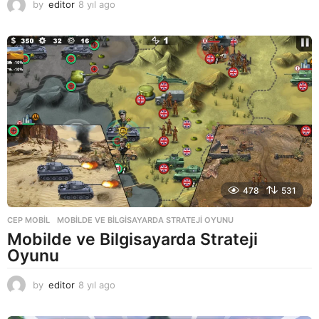
by
editor
8 yıl ago
8
y
ı
l
a
g
o
478
531
CEP MOBIL
MOBILDE VE BILGISAYARDA STRATEJI OYUNU
Mobilde ve Bilgisayarda Strateji
Oyunu
by
editor
8 yıl ago
8
y
ı