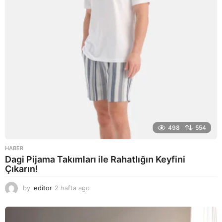
498
554
HABER
Dagi Pijama Takımları ile Rahatlığın Keyfini
Çıkarın!
by
editor
2 hafta ago
2
a
y
a