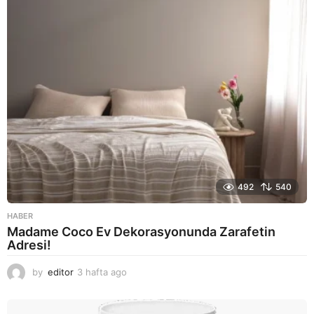
g
o
492
540
HABER
Madame Coco Ev Dekorasyonunda Zarafetin
Adresi!
by
editor
3 hafta ago
2
a
y
a