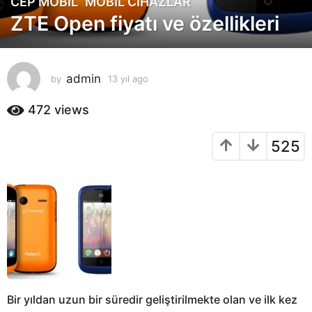
CEP MOBIL
MOBIL CIHAZLAR
1
ZTE Open fiyatı ve özellikleri
3
y
ı
l
admin
by
13 yıl ago
1
a
3
g
y
472
views
o
ı
l
1
525
a
3
g
y
o
ı
l
a
g
o
Bir yıldan uzun bir süredir geliştirilmekte olan ve ilk kez