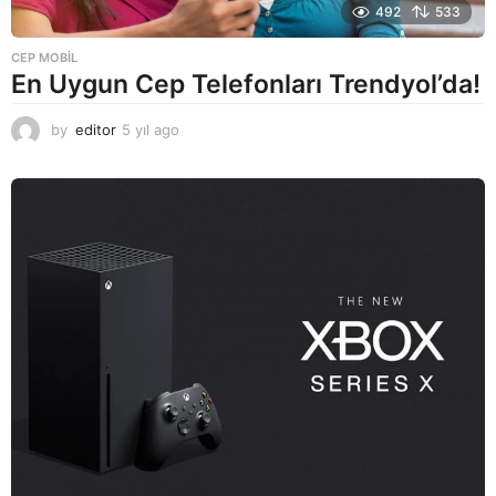
492
533
CEP MOBIL
En Uygun Cep Telefonları Trendyol’da!
by
editor
5 yıl ago
5
y
ı
l
a
g
o