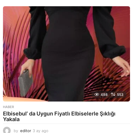
a
y
a
g
o
498
553
HABER
Elbisebul’ da Uygun Fiyatlı Elbiselerle Şıklığı
Yakala
by
editor
3 ay ago
2