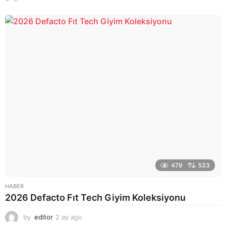
a
y
a
g
o
479
533
HABER
2026 Defacto Fıt Tech Giyim Koleksiyonu
by
editor
2 ay ago
2