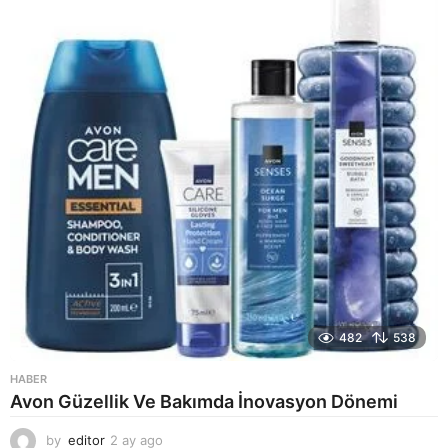
a
g
o
482
538
HABER
Avon Güzellik Ve Bakımda İnovasyon Dönemi
by
editor
2 ay ago
2