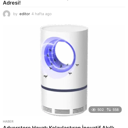
Adresi!
by
editor
4 hafta ago
2
a
y
a
g
o
502
558
HABER
Adverstore Hayatı Kolaylaştıran İnovatif Akıllı