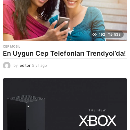
492
533
CEP MOBIL
En Uygun Cep Telefonları Trendyol’da!
by
editor
5 yıl ago
5
y
ı
l
a
g
o