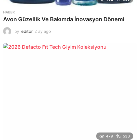
HABER
Avon Güzellik Ve Bakımda İnovasyon Dönemi
by
editor
2 ay ago
2
a
y
a
g
o
479
533