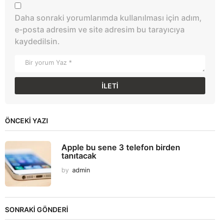
Daha sonraki yorumlarımda kullanılması için adım,
e-posta adresim ve site adresim bu tarayıcıya
kaydedilsin.
ÖNCEKI YAZI
Apple bu sene 3 telefon birden
tanıtacak
by
admin
SONRAKİ GÖNDERİ