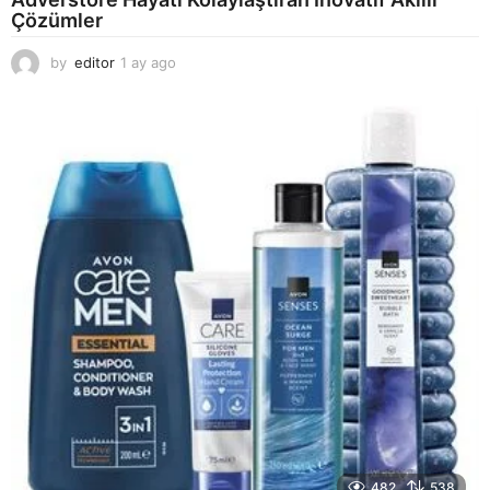
Çözümler
by
editor
1 ay ago
2
a
y
a
g
o
482
538