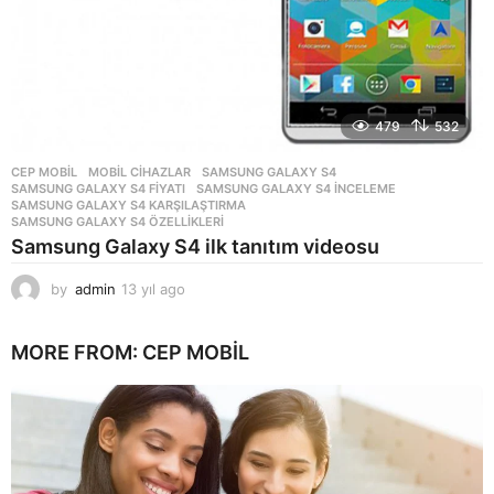
479
532
CEP MOBIL
,
MOBIL CIHAZLAR
SAMSUNG GALAXY S4
,
SAMSUNG GALAXY S4 FIYATI
,
SAMSUNG GALAXY S4 INCELEME
,
SAMSUNG GALAXY S4 KARŞILAŞTIRMA
,
SAMSUNG GALAXY S4 ÖZELLIKLERI
Samsung Galaxy S4 ilk tanıtım videosu
by
admin
13 yıl ago
1
3
y
MORE FROM:
CEP MOBIL
ı
l
a
g
o