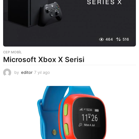
464
516
CEP MOBIL
Microsoft Xbox X Serisi
by
editor
7 yıl ago
7
y
ı
l
a
g
o