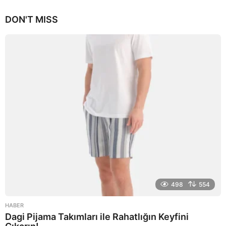
y
ı
DON'T MISS
l
a
g
o
498
554
HABER
Dagi Pijama Takımları ile Rahatlığın Keyfini