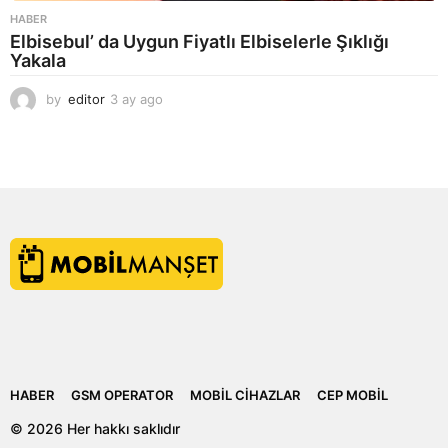
HABER
Elbisebul’ da Uygun Fiyatlı Elbiselerle Şıklığı
Yakala
by
editor
3 ay ago
2
a
y
a
g
o
HABER
GSM OPERATOR
MOBIL CIHAZLAR
CEP MOBIL
© 2026 Her hakkı saklıdır