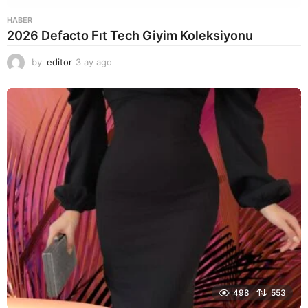
HABER
2026 Defacto Fıt Tech Giyim Koleksiyonu
by
editor
3 ay ago
2
a
y
a
g
o
498
553