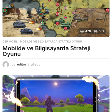
478
531
CEP MOBIL
MOBILDE VE BILGISAYARDA STRATEJI OYUNU
Mobilde ve Bilgisayarda Strateji
Oyunu
by
editor
8 yıl ago
8
y
ı
l
a
g
o