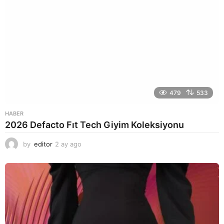
479
533
HABER
2026 Defacto Fıt Tech Giyim Koleksiyonu
by
editor
2 ay ago
2
a
y
a
g
o