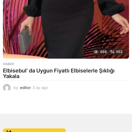
498
553
HABER
Elbisebul’ da Uygun Fiyatlı Elbiselerle Şıklığı
Yakala
by
editor
3 ay ago
2
a
y
a
g
o