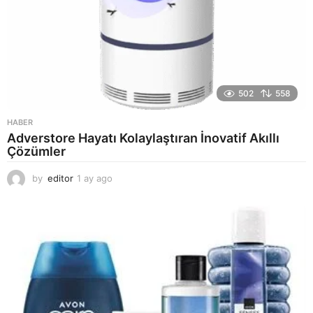
502
558
HABER
Adverstore Hayatı Kolaylaştıran İnovatif Akıllı
Çözümler
by
editor
1 ay ago
2
a
y
a
g
o