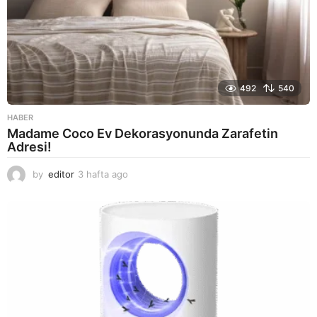
492
540
HABER
Madame Coco Ev Dekorasyonunda Zarafetin
Adresi!
by
editor
3 hafta ago
2
a
y
a
g
o