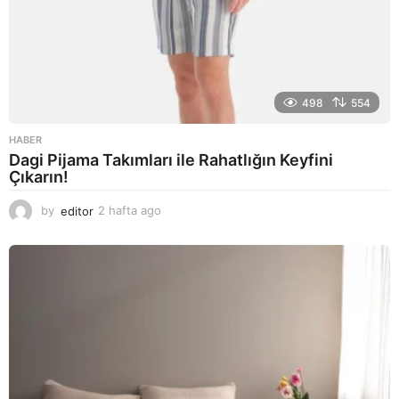
498
554
HABER
Dagi Pijama Takımları ile Rahatlığın Keyfini
Çıkarın!
by
editor
2 hafta ago
2
a
y
a
g
o