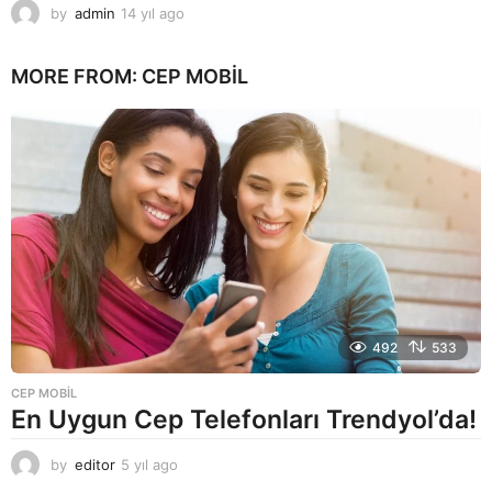
by
admin
14 yıl ago
1
4
y
MORE FROM:
CEP MOBIL
ı
l
a
g
o
492
533
CEP MOBIL
En Uygun Cep Telefonları Trendyol’da!
by
editor
5 yıl ago
5
y