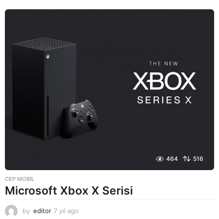
ı
l
a
g
o
464
516
CEP MOBIL
Microsoft Xbox X Serisi
by
editor
7 yıl ago
7