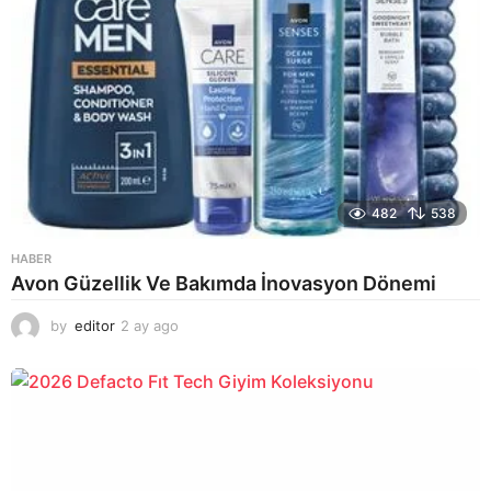
482
538
HABER
Avon Güzellik Ve Bakımda İnovasyon Dönemi
by
editor
2 ay ago
2
a
y
a
g
o