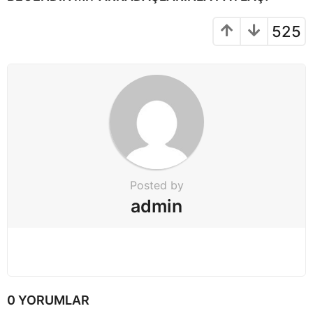
a
t
525
i
o
n
Posted by
admin
0 YORUMLAR