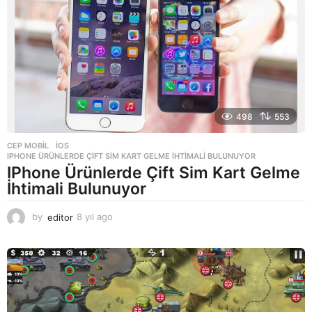
g
o
498
553
CEP MOBIL
,
IOS
IPHONE ÜRÜNLERDE ÇIFT SIM KART GELME İHTIMALI BULUNUYOR
IPhone Ürünlerde Çift Sim Kart Gelme
İhtimali Bulunuyor
by
editor
8 yıl ago
8
y
ı
l
a
g
o