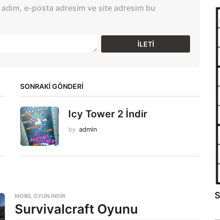
 adım, e-posta adresim ve site adresim bu
SONRAKİ GÖNDERİ
Icy Tower 2 İndir
by
admin
S
MOBIL OYUN INDIR
Survivalcraft Oyunu