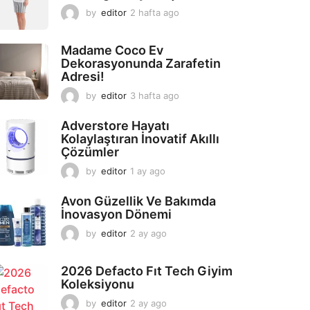
by
editor
2 hafta ago
2
a
y
Madame Coco Ev
a
Dekorasyonunda Zarafetin
g
Adresi!
o
by
editor
3 hafta ago
2
a
y
Adverstore Hayatı
a
Kolaylaştıran İnovatif Akıllı
g
Çözümler
o
by
editor
1 ay ago
2
a
y
Avon Güzellik Ve Bakımda
a
İnovasyon Dönemi
g
by
editor
2 ay ago
2
o
a
y
2026 Defacto Fıt Tech Giyim
a
Koleksiyonu
g
o
by
editor
2 ay ago
2