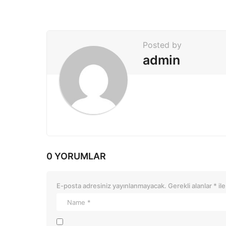
n
a
t
Posted by
i
admin
o
n
0 YORUMLAR
E-posta adresiniz yayınlanmayacak.
Gerekli alanlar
*
ile