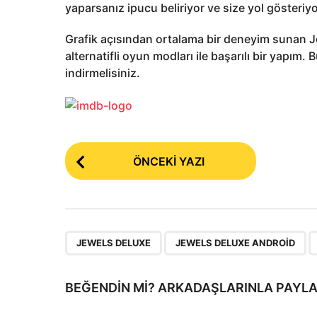
yaparsanız ipucu beliriyor ve size yol gösteriyo
Grafik açısından ortalama bir deneyim sunan Je
alternatifli oyun modları ile başarılı bir yapım.
indirmelisiniz.
P
ÖNCEKI YAZI
o
s
t
P
,
,
JEWELS DELUXE
JEWELS DELUXE ANDROID
a
g
BEĞENDIN MI? ARKADAŞLARINLA PAYLA
i