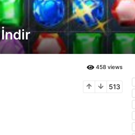
İndir
458
views
513