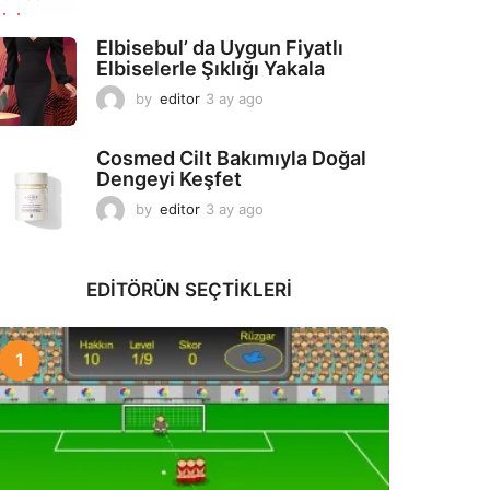
a
y
Elbisebul’ da Uygun Fiyatlı
a
Elbiselerle Şıklığı Yakala
g
o
by
editor
3 ay ago
2
a
y
Cosmed Cilt Bakımıyla Doğal
a
Dengeyi Keşfet
g
o
by
editor
3 ay ago
3
a
y
a
EDITÖRÜN SEÇTIKLERI
g
o
1