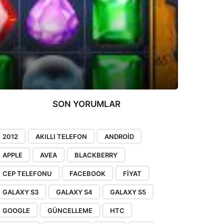
SON YORUMLAR
2012
AKILLI TELEFON
ANDROID
APPLE
AVEA
BLACKBERRY
CEP TELEFONU
FACEBOOK
FIYAT
GALAXY S3
GALAXY S4
GALAXY S5
GOOGLE
GÜNCELLEME
HTC