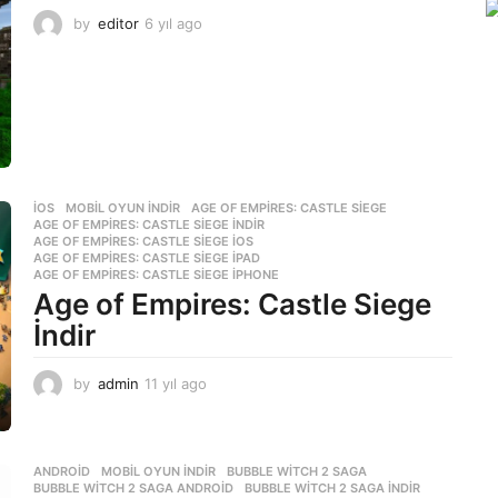
by
editor
6 yıl ago
6
y
ı
l
a
g
o
İOS
,
MOBIL OYUN INDIR
AGE OF EMPIRES: CASTLE SIEGE
,
AGE OF EMPIRES: CASTLE SIEGE INDIR
,
AGE OF EMPIRES: CASTLE SIEGE IOS
,
AGE OF EMPIRES: CASTLE SIEGE IPAD
,
AGE OF EMPIRES: CASTLE SIEGE IPHONE
Age of Empires: Castle Siege
İndir
by
admin
11 yıl ago
1
1
y
ı
l
ANDROID
,
MOBIL OYUN INDIR
BUBBLE WITCH 2 SAGA
,
BUBBLE WITCH 2 SAGA ANDROID
,
BUBBLE WITCH 2 SAGA INDIR
a