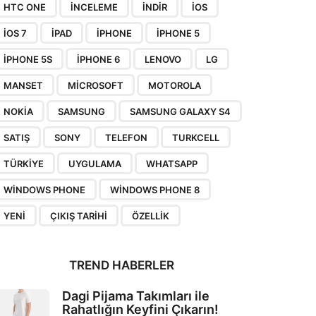
HTC ONE
INCELEME
INDIR
IOS
IOS 7
IPAD
IPHONE
IPHONE 5
IPHONE 5S
IPHONE 6
LENOVO
LG
MANSET
MICROSOFT
MOTOROLA
NOKIA
SAMSUNG
SAMSUNG GALAXY S4
SATIŞ
SONY
TELEFON
TURKCELL
TÜRKIYE
UYGULAMA
WHATSAPP
WINDOWS PHONE
WINDOWS PHONE 8
YENI
ÇIKIŞ TARIHI
ÖZELLIK
TREND HABERLER
Dagi Pijama Takımları ile
Rahatlığın Keyfini Çıkarın!