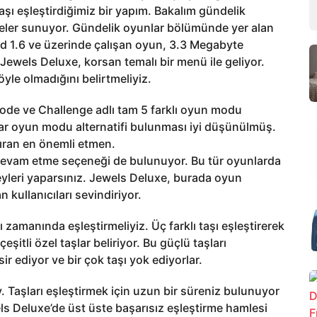
aşı eşleştirdiğimiz bir yapım. Bakalım gündelik
eler sunuyor. Gündelik oyunlar bölümünde yer alan
id 1.6 ve üzerinde çalışan oyun, 3.3 Megabyte
Jewels Deluxe, korsan temalı bir menü ile geliyor.
yle olmadığını belirtmeliyiz.
ode ve Challenge adlı tam 5 farklı oyun modu
dar oyun modu alternatifi bulunması iyi düşünülmüş.
yıran en önemli etmen.
vam etme seçeneği de bulunuyor. Bu tür oyunlarda
yleri yaparsınız. Jewels Deluxe, burada oyun
kullanıcıları sevindiriyor.
 zamanında eşleştirmeliyiz. Üç farklı taşı eşleştirerek
şitli özel taşlar beliriyor. Bu güçlü taşları
ir ediyor ve bir çok taşı yok ediyorlar.
y. Taşları eşleştirmek için uzun bir süreniz bulunuyor
ls Deluxe’de üst üste başarısız eşleştirme hamlesi