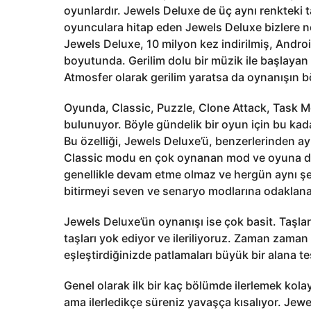
oyunlardır. Jewels Deluxe de üç aynı renkteki t
oyunculara hitap eden Jewels Deluxe bizlere n
Jewels Deluxe, 10 milyon kez indirilmiş, Andro
boyutunda. Gerilim dolu bir müzik ile başlayan 
Atmosfer olarak gerilim yaratsa da oynanışın bö
Oyunda, Classic, Puzzle, Clone Attack, Task M
bulunuyor. Böyle gündelik bir oyun için bu ka
Bu özelliği, Jewels Deluxe’ü, benzerlerinden a
Classic modu en çok oynanan mod ve oyuna de
genellikle devam etme olmaz ve hergün aynı şe
bitirmeyi seven ve senaryo modlarına odaklanan 
Jewels Deluxe’ün oynanışı ise çok basit. Taşları
taşları yok ediyor ve ileriliyoruz. Zaman zaman çe
eşleştirdiğinizde patlamaları büyük bir alana tes
Genel olarak ilk bir kaç bölümde ilerlemek kola
ama ilerledikçe süreniz yavaşça kısalıyor. Jewe