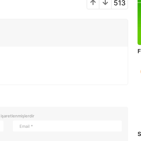
513
F
 işaretlenmişlerdir
S