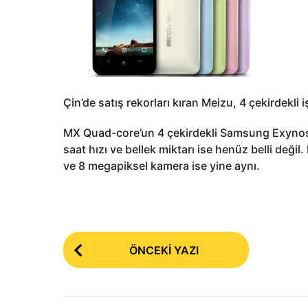
Çin’de satış rekorları kıran Meizu, 4 çekirdekli
MX Quad-core’un 4 çekirdekli Samsung Exynos 
saat hızı ve bellek miktarı ise henüz belli deği
ve 8 megapiksel kamera ise yine aynı.
P
ÖNCEKI YAZI
o
s