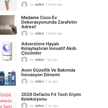
by
editor
2 hafta ago
2
a
y
Madame Coco Ev
a
Dekorasyonunda Zarafetin
g
Adresi!
o
by
editor
3 hafta ago
2
a
y
Adverstore Hayatı
a
Kolaylaştıran İnovatif Akıllı
g
Çözümler
o
by
editor
1 ay ago
2
a
y
Avon Güzellik Ve Bakımda
a
İnovasyon Dönemi
g
by
editor
2 ay ago
2
o
a
y
2026 Defacto Fıt Tech Giyim
a
Koleksiyonu
g
o
by
editor
2 ay ago
2