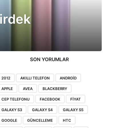
irdek
SON YORUMLAR
2012
AKILLI TELEFON
ANDROID
APPLE
AVEA
BLACKBERRY
CEP TELEFONU
FACEBOOK
FIYAT
GALAXY S3
GALAXY S4
GALAXY S5
GOOGLE
GÜNCELLEME
HTC