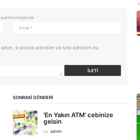
 işaretlenmişlerdir
 adım, e-posta adresim ve site adresim bu
SONRAKİ GÖNDERİ
'En Yakın ATM' cebinize
gelsin
by
admin