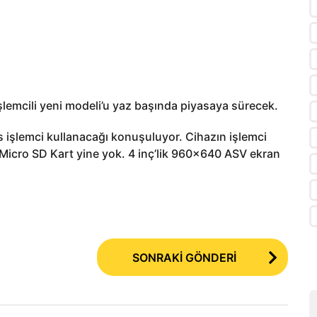
 işlemcili yeni modeli’u yaz başında piyasaya sürecek.
işlemci kullanacağı konuşuluyor. Cihazın işlemci
l. Micro SD Kart yine yok. 4 inç’lik 960×640 ASV ekran
SONRAKİ GÖNDERİ