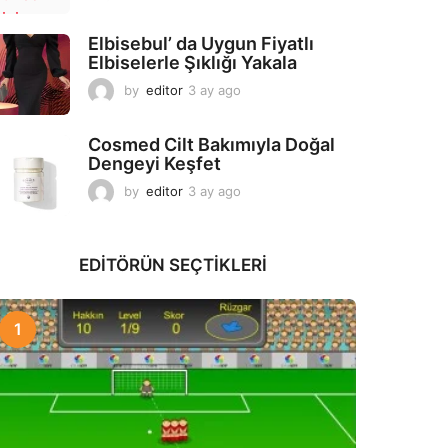
a
y
Elbisebul’ da Uygun Fiyatlı
a
Elbiselerle Şıklığı Yakala
g
o
by
editor
3 ay ago
2
a
y
Cosmed Cilt Bakımıyla Doğal
a
Dengeyi Keşfet
g
o
by
editor
3 ay ago
3
a
y
a
EDITÖRÜN SEÇTIKLERI
g
o
1