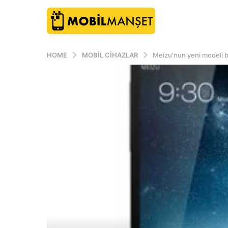
HOME
MOBIL CIHAZLAR
Meizu'nun yeni modeli b