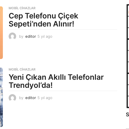
l
a
MOBIL CIHAZLAR
g
Cep Telefonu Çiçek
o
Sepeti’nden Alınır!
by
editor
5 yıl ago
5
y
ı
l
a
g
o
MOBIL CIHAZLAR
Yeni Çıkan Akıllı Telefonlar
Trendyol’da!
by
editor
5 yıl ago
5
y
ı
S
l
a
g