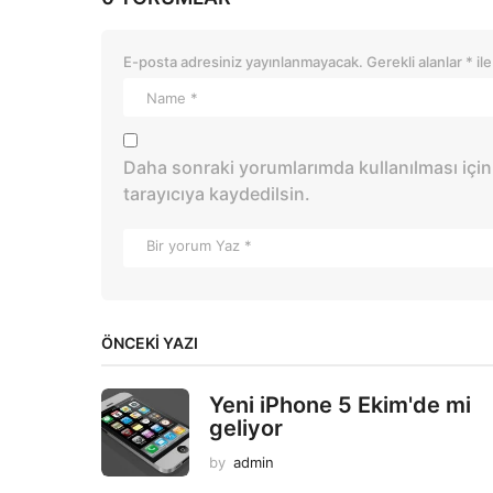
E-posta adresiniz yayınlanmayacak.
Gerekli alanlar
*
ile
Daha sonraki yorumlarımda kullanılması için
tarayıcıya kaydedilsin.
ÖNCEKI YAZI
Yeni iPhone 5 Ekim'de mi
geliyor
by
admin