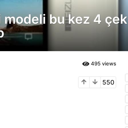
 modeli bu kez 4 çek
p
495
views
550