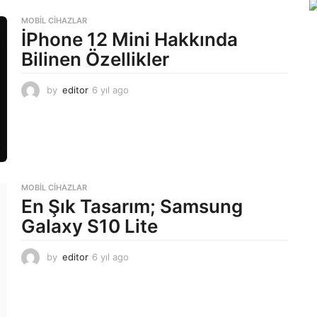
o
MOBIL CIHAZLAR
İPhone 12 Mini Hakkında
Bilinen Özellikler
by
editor
6 yıl ago
6
y
ı
l
a
g
o
MOBIL CIHAZLAR
En Şık Tasarım; Samsung
Galaxy S10 Lite
by
editor
6 yıl ago
6
y
ı
l
a