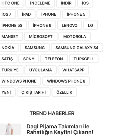
HTC ONE
INCELEME
INDIR
IOS
IOS 7
IPAD
IPHONE
IPHONE 5
IPHONE 5S
IPHONE 6
LENOVO
LG
MANSET
MICROSOFT
MOTOROLA
NOKIA
SAMSUNG
SAMSUNG GALAXY S4
SATIŞ
SONY
TELEFON
TURKCELL
TÜRKIYE
UYGULAMA
WHATSAPP
WINDOWS PHONE
WINDOWS PHONE 8
YENI
ÇIKIŞ TARIHI
ÖZELLIK
TREND HABERLER
Dagi Pijama Takımları ile
Rahatlığın Keyfini Çıkarın!