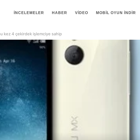
İNCELEMELER
HABER
VIDEO
MOBIL OYUN INDIR
u kez 4 çekirdek işlemciye sahip