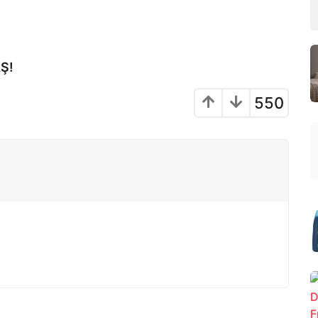
Ş!
550