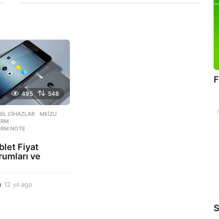
F
495
548
IL CIHAZLAR
MEIZU
,
ARM
,
ARM NOTE
,
let Fiyat
orumları ve
n
12 yıl ago
1
2
y
S
ı