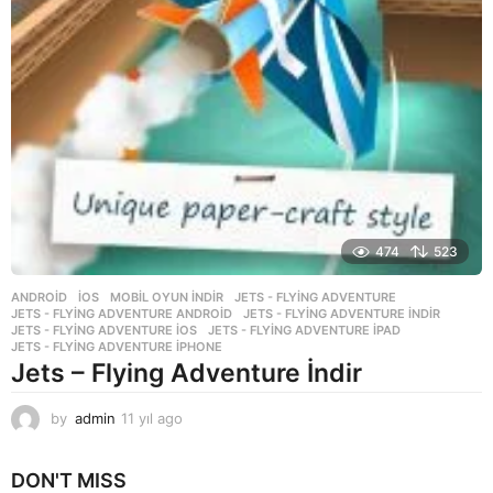
474
523
ANDROID
,
İOS
,
MOBIL OYUN INDIR
JETS - FLYING ADVENTURE
,
JETS - FLYING ADVENTURE ANDROID
,
JETS - FLYING ADVENTURE INDIR
,
JETS - FLYING ADVENTURE IOS
,
JETS - FLYING ADVENTURE IPAD
,
JETS - FLYING ADVENTURE IPHONE
Jets – Flying Adventure İndir
by
admin
11 yıl ago
1
1
y
DON'T MISS
ı