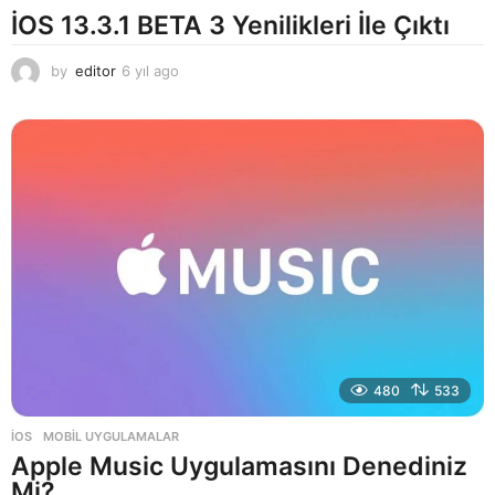
İOS 13.3.1 BETA 3 Yenilikleri İle Çıktı
by
editor
6 yıl ago
6
y
ı
l
a
g
o
480
533
İOS
,
MOBIL UYGULAMALAR
Apple Music Uygulamasını Denediniz
Mi?