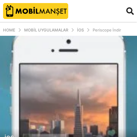
HOME
MOBIL UYGULAMALAR
İOS
Periscope İndir