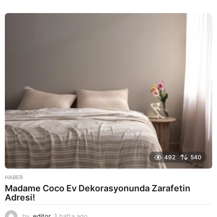
a
y
a
g
o
492
540
HABER
Madame Coco Ev Dekorasyonunda Zarafetin
Adresi!
by
editor
3 hafta ago
2