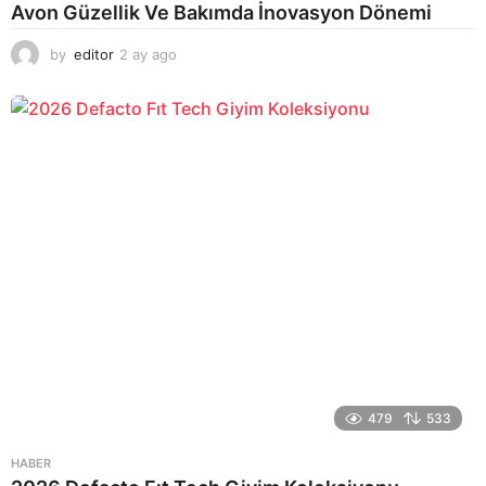
Avon Güzellik Ve Bakımda İnovasyon Dönemi
by
editor
2 ay ago
2
a
y
a
g
o
479
533
HABER