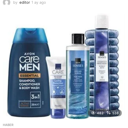
by
editor
1 ay ago
2
a
y
a
g
o
482
538
HABER