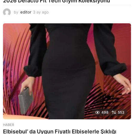
2026 Defacto Fıt Tech Giyim Koleksiyonu
by
editor
3 ay ago
2
a
y
a
g
o
498
553
HABER
Elbisebul’ da Uygun Fiyatlı Elbiselerle Şıklığı