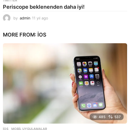
TWITTER
Periscope beklenenden daha iyi!
by
admin
11 yıl ago
1
1
y
MORE FROM:
İOS
ı
l
a
g
o
485
537
İOS
,
MOBIL UYGULAMALAR