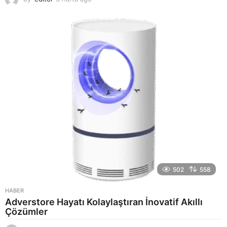
a
y
a
g
o
502
558
HABER
Adverstore Hayatı Kolaylaştıran İnovatif Akıllı
Çözümler