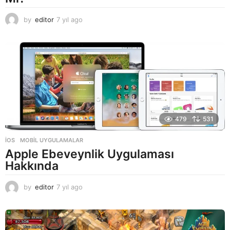
by
editor
7 yıl ago
7
y
ı
l
a
g
o
479
531
İOS
,
MOBIL UYGULAMALAR
Apple Ebeveynlik Uygulaması
Hakkında
by
editor
7 yıl ago
7
y
ı
l
a