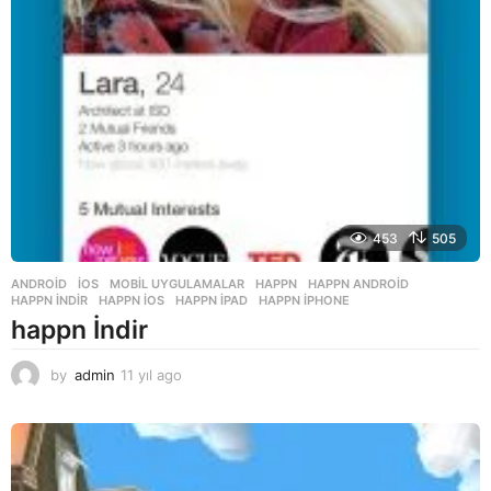
453
505
ANDROID
,
İOS
,
MOBIL UYGULAMALAR
HAPPN
,
HAPPN ANDROID
,
HAPPN INDIR
,
HAPPN IOS
,
HAPPN IPAD
,
HAPPN IPHONE
happn İndir
by
admin
11 yıl ago
1
1
y
ı
l
a