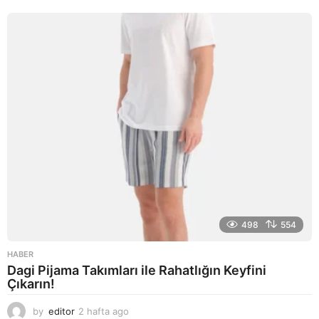
l
a
g
o
498
554
HABER
Dagi Pijama Takımları ile Rahatlığın Keyfini
Çıkarın!
by
editor
2 hafta ago
2