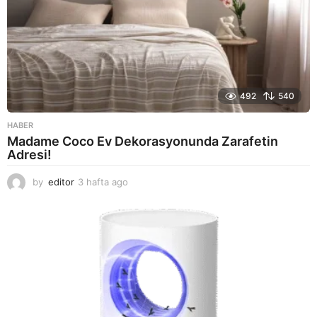
492
540
HABER
Madame Coco Ev Dekorasyonunda Zarafetin
Adresi!
by
editor
3 hafta ago
2
a
y
a
g
o