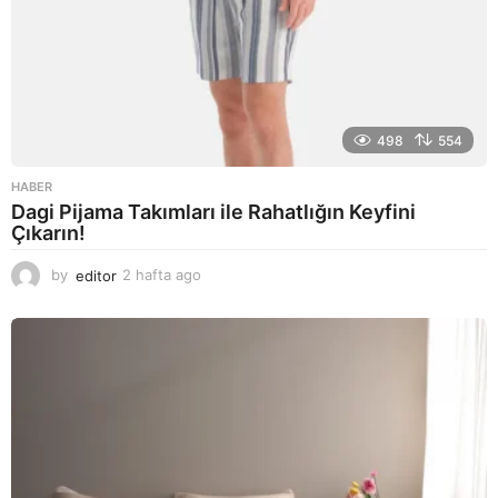
498
554
HABER
Dagi Pijama Takımları ile Rahatlığın Keyfini
Çıkarın!
by
editor
2 hafta ago
2
a
y
a
g
o