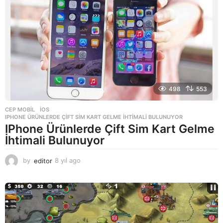
g
o
498
553
CEP MOBIL
,
IOS
IPHONE ÜRÜNLERDE ÇIFT SIM KART GELME İHTIMALI BULUNUYOR
IPhone Ürünlerde Çift Sim Kart Gelme
İhtimali Bulunuyor
by
editor
8 yıl ago
8
y
ı
l
a
g
o