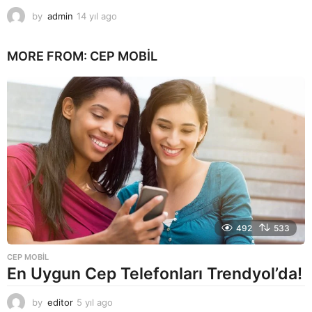
by
admin
14 yıl ago
1
4
y
MORE FROM:
CEP MOBIL
ı
l
a
g
o
492
533
CEP MOBIL
En Uygun Cep Telefonları Trendyol’da!
by
editor
5 yıl ago
5