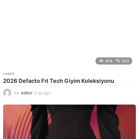
479
533
HABER
2026 Defacto Fıt Tech Giyim Koleksiyonu
by
editor
2 ay ago
2
a
y
a
g
o