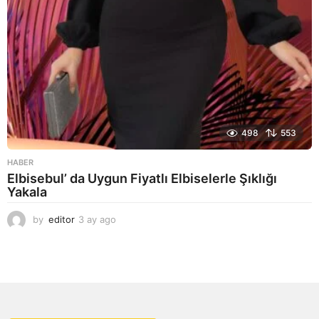
498
553
HABER
Elbisebul’ da Uygun Fiyatlı Elbiselerle Şıklığı
Yakala
by
editor
3 ay ago
2
a
y
a
g
o