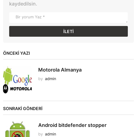
kaydedilsin.
ÖNCEKI YAZI
Motorola Almanya
by
admin
SONRAKİ GÖNDERİ
Android bitdefender stopper
by
admin