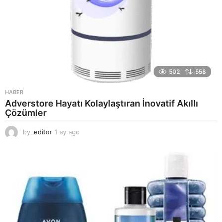
502
558
HABER
Adverstore Hayatı Kolaylaştıran İnovatif Akıllı
Çözümler
by
editor
1 ay ago
2
a
y
a
g
o