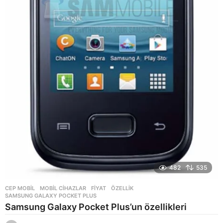
482
535
CEP MOBIL
,
MOBIL CIHAZLAR
FIYAT
,
ÖZELLIK
,
SAMSUNG GALAXY POCKET PLUS
Samsung Galaxy Pocket Plus’un özellikleri