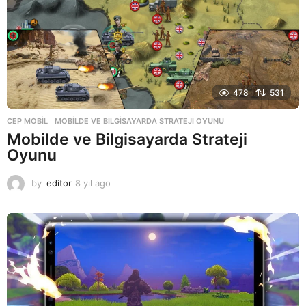
478
531
CEP MOBIL
MOBILDE VE BILGISAYARDA STRATEJI OYUNU
Mobilde ve Bilgisayarda Strateji
Oyunu
by
editor
8 yıl ago
8
y
ı
l
a
g
o