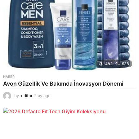
482
538
HABER
Avon Güzellik Ve Bakımda İnovasyon Dönemi
by
editor
2 ay ago
2
a
y
a
g
o