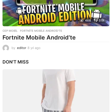
468
519
CEP MOBIL
FORTNITE MOBILE ANDROID'TE
Fortnite Mobile Android’te
by
editor
8 yıl ago
8
y
ı
DON'T MISS
l
a
g
o