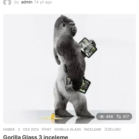
by
admin
14 yıl ago
1
4
y
ı
l
a
g
o
466
517
HABER
3
,
CES 2013
,
FIYAT
,
GORILLA GLASS
,
INCELEME
,
ÖZELLIKC
Gorilla Glass 3 inceleme