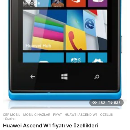
482
533
CEP MOBIL
,
MOBIL CIHAZLAR
FIYAT
,
HUAWEI ASCEND W1
,
ÖZELLIK
,
TÜRKIYE
Huawei Ascend W1 fiyatı ve özellikleri