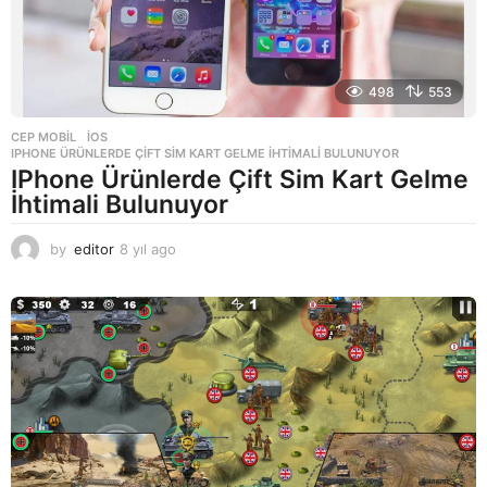
498
553
CEP MOBIL
,
IOS
IPHONE ÜRÜNLERDE ÇIFT SIM KART GELME İHTIMALI BULUNUYOR
IPhone Ürünlerde Çift Sim Kart Gelme
İhtimali Bulunuyor
by
editor
8 yıl ago
8
y
ı
l
a
g
o