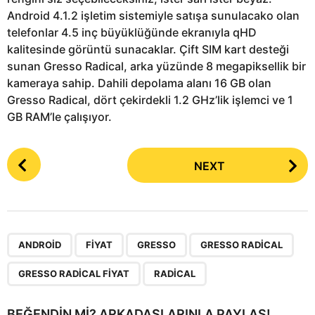
Android 4.1.2 işletim sistemiyle satışa sunulacako olan
telefonlar 4.5 inç büyüklüğünde ekranıyla qHD
kalitesinde görüntü sunacaklar. Çift SIM kart desteği
sunan Gresso Radical, arka yüzünde 8 megapiksellik bir
kameraya sahip. Dahili depolama alanı 16 GB olan
Gresso Radical, dört çekirdekli 1.2 GHz’lik işlemci ve 1
GB RAM’le çalışıyor.
P
NEXT
o
s
t
P
,
,
,
,
,
a
ANDROID
FIYAT
GRESSO
GRESSO RADICAL
g
GRESSO RADICAL FIYAT
RADICAL
i
n
BEĞENDIN MI? ARKADAŞLARINLA PAYLAŞ!