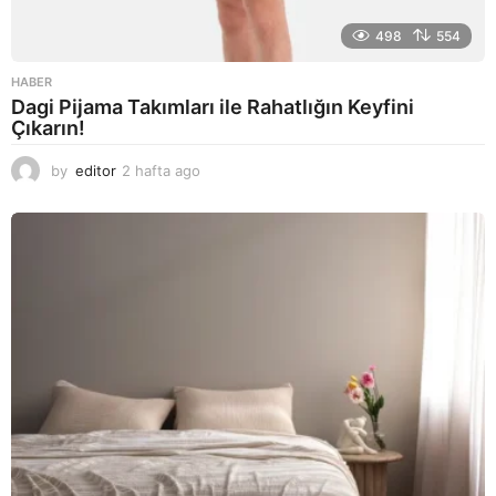
498
554
HABER
Dagi Pijama Takımları ile Rahatlığın Keyfini
Çıkarın!
by
editor
2 hafta ago
2
a
y
a
g
o