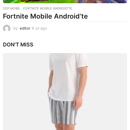
CEP MOBIL
FORTNITE MOBILE ANDROID'TE
Fortnite Mobile Android’te
by
editor
8 yıl ago
8
y
ı
DON'T MISS
l
a
g
o