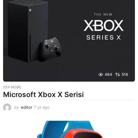
o
464
516
CEP MOBIL
Microsoft Xbox X Serisi
by
editor
7 yıl ago
7
y
ı
l
a
g