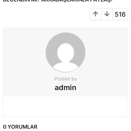
a
t
516
i
o
n
Posted by
admin
0 YORUMLAR