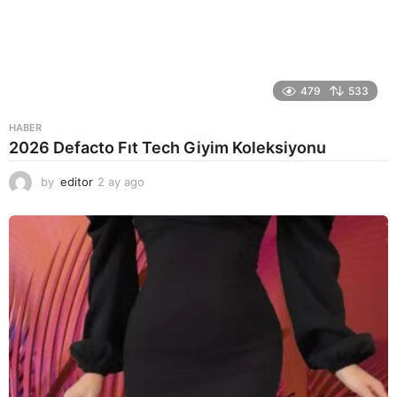
479
533
HABER
2026 Defacto Fıt Tech Giyim Koleksiyonu
by
editor
2 ay ago
2
a
y
a
g
o