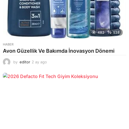
482
538
HABER
Avon Güzellik Ve Bakımda İnovasyon Dönemi
by
editor
2 ay ago
2
a
y
a
g
o