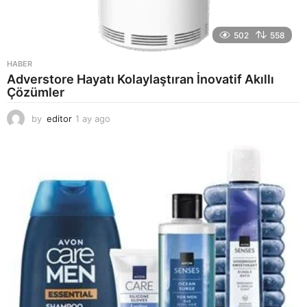
502
558
HABER
Adverstore Hayatı Kolaylaştıran İnovatif Akıllı
Çözümler
by
editor
1 ay ago
2
a
y
a
g
o