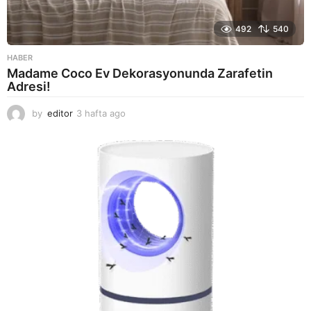
492
540
HABER
Madame Coco Ev Dekorasyonunda Zarafetin
Adresi!
by
editor
3 hafta ago
2
a
y
a
g
o