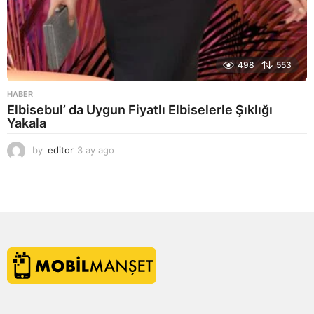
498
553
HABER
Elbisebul’ da Uygun Fiyatlı Elbiselerle Şıklığı
Yakala
by
editor
3 ay ago
2
a
y
a
g
o