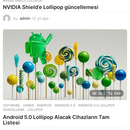
NVIDIA SHIELD LOLLIPOP
NVIDIA Shield’e Lollipop güncellemesi
by
admin
12 yıl ago
1
2
y
ı
l
a
g
o
492
544
CEP MOBIL
,
HABER
ANDROID
,
ANDROID 5.0
,
ANDROID 5.0 LOLLIPOP
,
GÜNCELLEME
,
LOLLIPOP
Android 5.0 Lollipop Alacak Cihazların Tam
Listesi