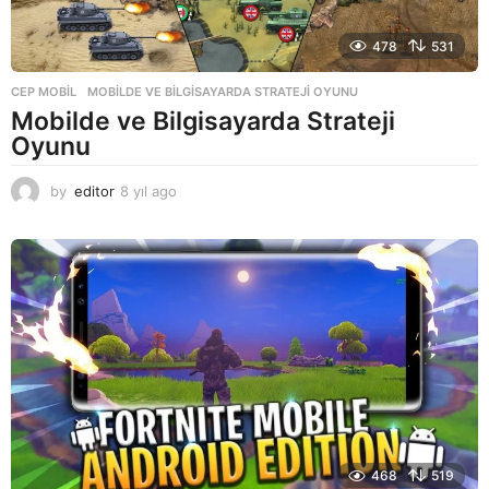
478
531
CEP MOBIL
MOBILDE VE BILGISAYARDA STRATEJI OYUNU
Mobilde ve Bilgisayarda Strateji
Oyunu
by
editor
8 yıl ago
8
y
ı
l
a
g
o
468
519