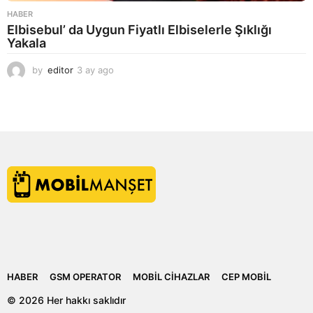
HABER
Elbisebul’ da Uygun Fiyatlı Elbiselerle Şıklığı
Yakala
by
editor
3 ay ago
2
a
y
a
g
o
HABER
GSM OPERATOR
MOBIL CIHAZLAR
CEP MOBIL
© 2026 Her hakkı saklıdır