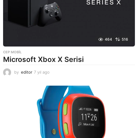
464
516
CEP MOBIL
Microsoft Xbox X Serisi
by
editor
7 yıl ago
7
y
ı
l
a
g
o