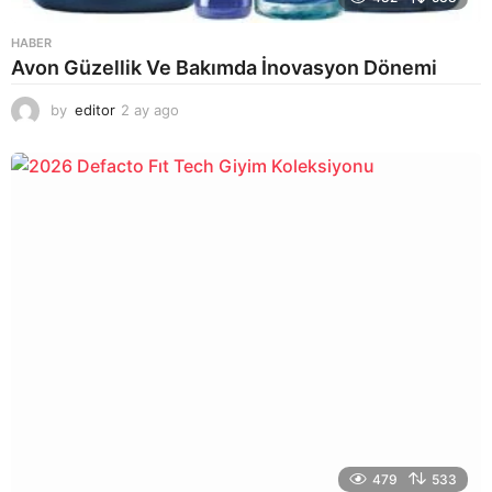
HABER
Avon Güzellik Ve Bakımda İnovasyon Dönemi
by
editor
2 ay ago
2
a
y
a
g
o
479
533