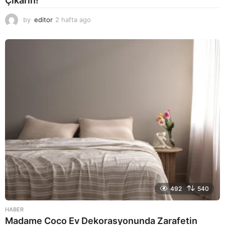
Çıkarın!
by
editor
2 hafta ago
2
a
y
a
g
o
492
540
HABER
Madame Coco Ev Dekorasyonunda Zarafetin