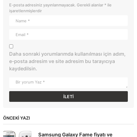
E-posta adresiniz yayınlanmayacak.
Gerekli alanlar
*
ile
işaretlenmişlerdir
Daha sonraki yorumlarımda kullanılması için adım,
e-posta adresim ve site adresim bu tarayıcıya
kaydedilsin.
ÖNCEKI YAZI
Samsung Galaxy Fame fiyatı ve