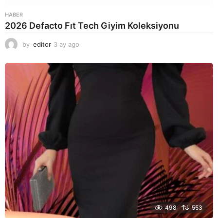
HABER
2026 Defacto Fıt Tech Giyim Koleksiyonu
by
editor
3 ay ago
2
a
y
a
g
o
498
553