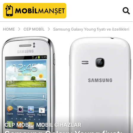
HOME
CEP MOBIL
Samsung Galaxy Young fiyatı ve özellikleri
CEP MOBIL
,
MOBIL CIHAZLAR
1
4