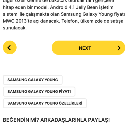
diğer özelliklerine de bakacak olursak tam gençlere
hitap eden bir model. Android 4.1 Jelly Bean işletim
sistemi ile çalışmakta olan Samsung Galaxy Young fiyatı
MWC 2013′te açıklanacak. Telefon, ülkemizde de satışa
sunulacak.
P
NEXT
o
s
t
P
,
,
a
SAMSUNG GALAXY YOUNG
g
SAMSUNG GALAXY YOUNG FIYATI
i
n
SAMSUNG GALAXY YOUNG ÖZELLIKLERI
a
t
BEĞENDIN MI? ARKADAŞLARINLA PAYLAŞ!
i