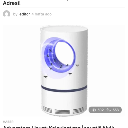
Adresi!
by
editor
4 hafta ago
2
a
y
a
g
o
502
558
HABER