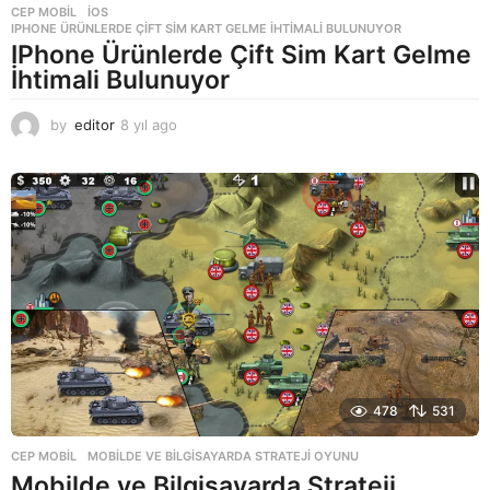
CEP MOBIL
,
IOS
IPHONE ÜRÜNLERDE ÇIFT SIM KART GELME İHTIMALI BULUNUYOR
IPhone Ürünlerde Çift Sim Kart Gelme
İhtimali Bulunuyor
by
editor
8 yıl ago
8
y
ı
l
a
g
o
478
531
CEP MOBIL
MOBILDE VE BILGISAYARDA STRATEJI OYUNU
Mobilde ve Bilgisayarda Strateji