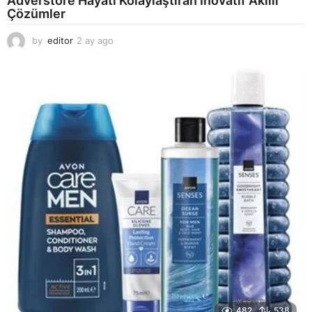
Adverstore Hayatı Kolaylaştıran İnovatif Akıllı
Çözümler
by
editor
2 ay ago
2
a
y
a
g
o
482
538