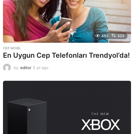
492
533
CEP MOBIL
En Uygun Cep Telefonları Trendyol’da!
by
editor
5 yıl ago
5
y
ı
l
a
g
o