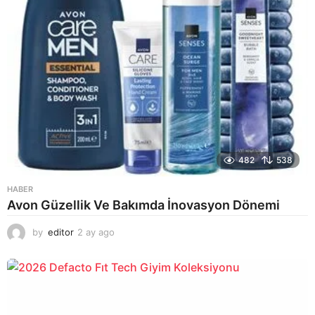
482
538
HABER
Avon Güzellik Ve Bakımda İnovasyon Dönemi
by
editor
2 ay ago
2
a
y
a
g
o