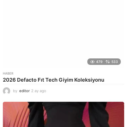
479
533
HABER
2026 Defacto Fıt Tech Giyim Koleksiyonu
by
editor
2 ay ago
2
a
y
a
g
o