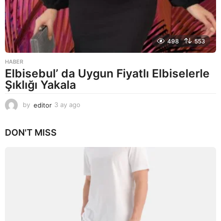
498
553
HABER
Elbisebul’ da Uygun Fiyatlı Elbiselerle
Şıklığı Yakala
by
editor
3 ay ago
2
a
y
DON'T MISS
a
g
o