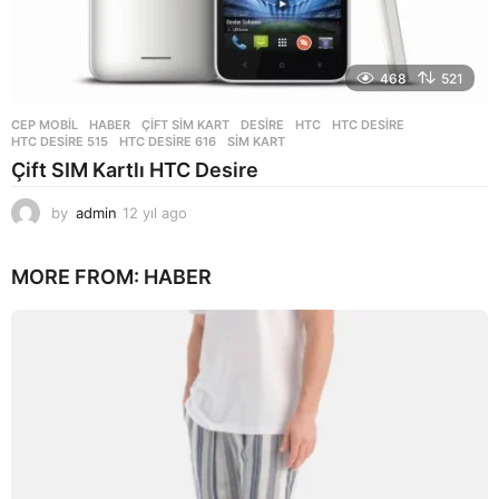
468
521
CEP MOBIL
,
HABER
ÇIFT SIM KART
,
DESIRE
,
HTC
,
HTC DESIRE
,
HTC DESIRE 515
,
HTC DESIRE 616
,
SIM KART
Çift SIM Kartlı HTC Desire
by
admin
12 yıl ago
1
2
y
MORE FROM:
HABER
ı
l
a
g
o