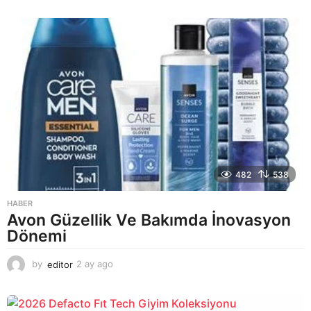
a
y
a
g
o
482
538
HABER
Avon Güzellik Ve Bakımda İnovasyon
Dönemi
by
editor
2 ay ago
2
a
y
a