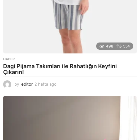
498
554
HABER
Dagi Pijama Takımları ile Rahatlığın Keyfini
Çıkarın!
by
editor
2 hafta ago
2
a
y
a
g
o