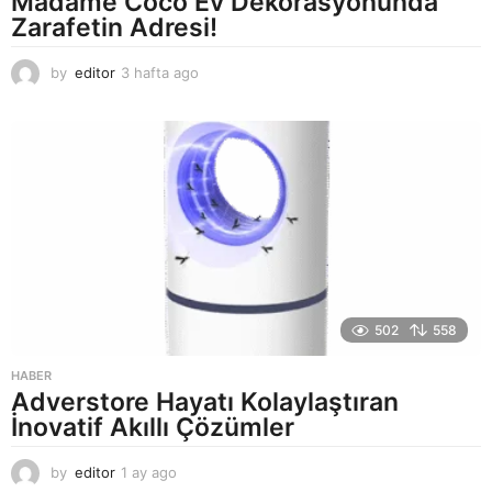
Madame Coco Ev Dekorasyonunda
Zarafetin Adresi!
by
editor
3 hafta ago
2
a
y
a
g
o
502
558
HABER
Adverstore Hayatı Kolaylaştıran
İnovatif Akıllı Çözümler
by
editor
1 ay ago
2