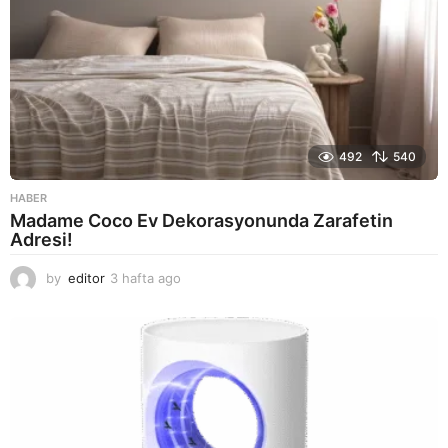
492
540
HABER
Madame Coco Ev Dekorasyonunda Zarafetin
Adresi!
by
editor
3 hafta ago
2
a
y
a
g
o