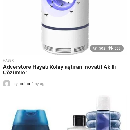
502
558
HABER
Adverstore Hayatı Kolaylaştıran İnovatif Akıllı
Çözümler
by
editor
1 ay ago
2
a
y
a
g
o