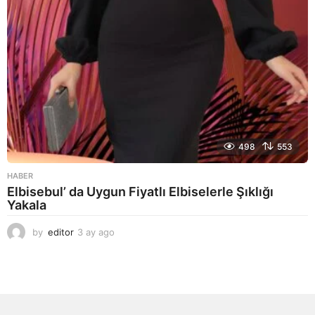
498
553
HABER
Elbisebul’ da Uygun Fiyatlı Elbiselerle Şıklığı
Yakala
by
editor
3 ay ago
2
a
y
a
g
o