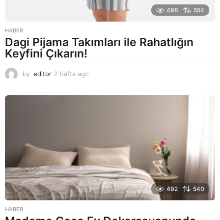
498
554
HABER
Dagi Pijama Takımları ile Rahatlığın
Keyfini Çıkarın!
by
editor
2 hafta ago
2
a
y
a
g
o
492
540
HABER